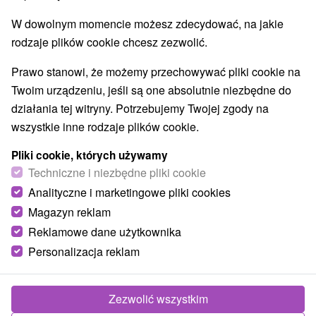
Jazda konna
Sporty
Zamki, pałace, ruiny
(1)
(1)
(9)
W dowolnym momencie możesz zdecydować, na jakie
Jeziora, jeziora, zbiorniki wodne
(2)
rodzaje plików cookie chcesz zezwolić.
Areny laserowe i paintball
(1)
Ośrodki i miasteczka dziecięce
(3)
Prawo stanowi, że możemy przechowywać pliki cookie na
Aquaparki, baseny
Pomniki
Zabytki techniki
(8)
(3)
(2)
Twoim urządzeniu, jeśli są one absolutnie niezbędne do
Atrakcje dla dzieci
Tarcze
Escaperoom
(26)
(2)
(2)
działania tej witryny. Potrzebujemy Twojej zgody na
Ogrody botaniczne
(1)
wszystkie inne rodzaje plików cookie.
Ogrody zoologiczne i fermy zwierząt
(4)
Pliki cookie, których używamy
Muzea i galerie
Atrakcje turystyczne
(6)
(11)
Techniczne i niezbędne pliki cookie
Atrakcje z adrenaliną
Jaskinie
(4)
(2)
Analityczne i marketingowe pliki cookies
Magazyn reklam
Wsie i miasta
Reklamowe dane użytkownika
Uhrovské Podhradie
(1)
Vršatské Podhradie
(1)
Personalizacja reklam
Pokaż wszystko
Zezwolić wszystkim