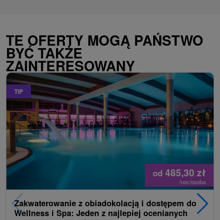
TE OFERTY MOGĄ PAŃSTWO
BYĆ TAKŻE
ZAINTERESOWANY
TIP
485,30
zł
od
/noc/osoba
Zakwaterowanie z obiadokolacją i dostępem do
Wellness i Spa: Jeden z najlepiej ocenianych