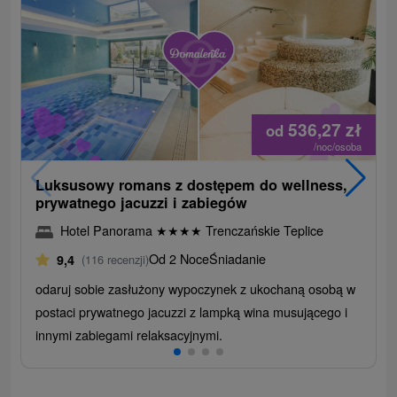
536,27
zł
od
/noc/osoba
Luksusowy romans z dostępem do wellness,
prywatnego jacuzzi i zabiegów
Hotel Panorama
★
★
★
★
Trenczańskie Teplice
Od 2 Noce
Śniadanie
9,4
(116 recenzji)
odaruj sobie zasłużony wypoczynek z ukochaną osobą w
postaci prywatnego jacuzzi z lampką wina musującego i
innymi zabiegami relaksacyjnymi.