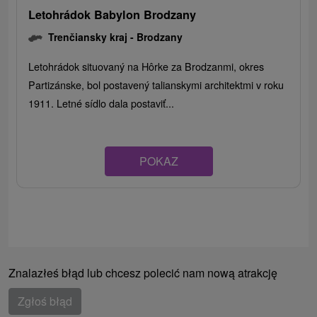
Letohrádok Babylon Brodzany
Trenčiansky kraj -
Brodzany
Letohrádok situovaný na Hôrke za Brodzanmi, okres
Partizánske, bol postavený talianskymi architektmi v roku
1911. Letné sídlo dala postaviť...
POKAZ
Znalazłeś błąd lub chcesz polecić nam nową atrakcję
Zgłoś błąd