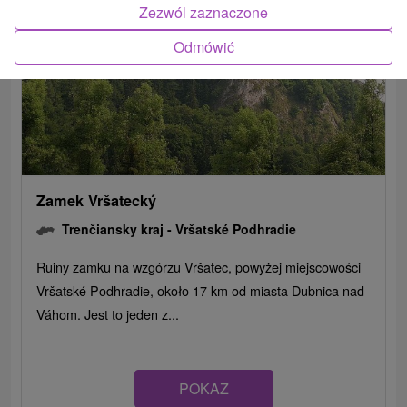
Zezwól zaznaczone
Odmówić
Zamek Vršatecký
Trenčiansky kraj -
Vršatské Podhradie
Ruiny zamku na wzgórzu Vršatec, powyżej miejscowości
Vršatské Podhradie, około 17 km od miasta Dubnica nad
Váhom. Jest to jeden z...
POKAZ