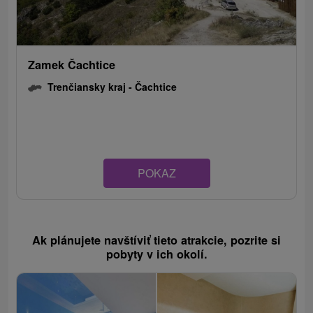
Zamek Čachtice
Trenčiansky kraj -
Čachtice
POKAZ
Ak plánujete navštíviť tieto atrakcie, pozrite si
pobyty v ich okolí.