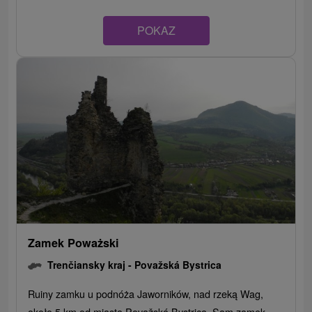
POKAZ
Zamek Poważski
Trenčiansky kraj -
Považská Bystrica
Ruiny zamku u podnóża Jaworników, nad rzeką Wag,
około 5 km od miasta Považská Bystrica. Sam zamek