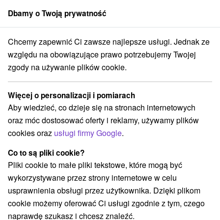
Dbamy o Twoją prywatność
członek grupy
Sorger
Chcemy zapewnić Ci zawsze najlepsze usługi. Jednak ze
wacji
Zamki, pałace, ruiny
Západné Slovensko
Trenčiansky kraj
względu na obowiązujące prawo potrzebujemy Twojej
zgody na używanie plików cookie.
Zamki, pałace, ruiny Trenčiansky
kraj
Więcej o personalizacji i pomiarach
Aby wiedzieć, co dzieje się na stronach internetowych
Kategorie
oraz móc dostosować oferty i reklamy, używamy plików
cookies oraz
usługi firmy Google
.
Wszystkie kategorie
Wieże obserwacyjne i chodniki
(12)
Co to są pliki cookie?
Túry a turistické chodníky
Tory gokartowe
(2)
(1)
Pliki cookie to małe pliki tekstowe, które mogą być
Pola golfowe
Źródła
(3)
(3)
wykorzystywane przez strony internetowe w celu
Parki miejskie i zamkowe
(1)
usprawnienia obsługi przez użytkownika. Dzięki plikom
Obiekty architektoniczne
Miejsca sakralne
(1)
(4)
cookie możemy oferować Ci usługi zgodnie z tym, czego
Zamki
Chaty górskie
Teatry
Skanseny
(4)
(3)
(1)
(2)
naprawdę szukasz i chcesz znaleźć.