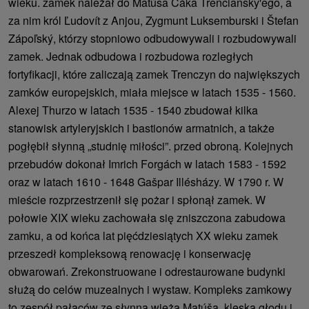
wieku. zamek należał do Matúša Čáka Trenčiansky'ego, a
za nim król Ľudovít z Anjou, Zygmunt Luksemburski i Štefan
Zápoľský, którzy stopniowo odbudowywali i rozbudowywali
zamek. Jednak odbudowa i rozbudowa rozległych
fortyfikacji, które zaliczają zamek Trenczyn do największych
zamków europejskich, miała miejsce w latach 1535 - 1560.
Alexej Thurzo w latach 1535 - 1540 zbudował kilka
stanowisk artyleryjskich i bastionów armatnich, a także
pogłębił słynną „studnię miłości”. przed obroną. Kolejnych
przebudów dokonał Imrich Forgách w latach 1583 - 1592
oraz w latach 1610 - 1648 Gašpar Illésházy. W 1790 r. W
mieście rozprzestrzenił się pożar i spłonął zamek. W
połowie XIX wieku zachowała się zniszczona zabudowa
zamku, a od końca lat pięćdziesiątych XX wieku zamek
przeszedł kompleksową renowację i konserwację
obwarowań. Zrekonstruowane i odrestaurowane budynki
służą do celów muzealnych i wystaw. Kompleks zamkowy
to zespół pałaców ze słynną wieżą Matúša, klęską głodu i