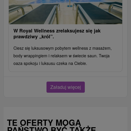
W Royal Wellness zrelaksujesz się jak
prawdziwy „król”.
Ciesz się luksusowym pobytem wellness z masażem,
body wrappingiem i relaksem w świecie saun. Twoja
oaza spokoju i luksusu czeka na Ciebie.
Załaduj więcej
TE OFERTY MOGĄ
PAŃSTWO BYĆ TAKŻE