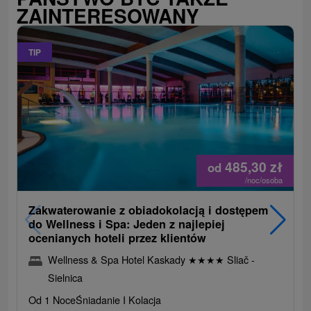
ZAINTERESOWANY
TIP
485,30
zł
od
/noc/osoba
Zakwaterowanie z obiadokolacją i dostępem
do Wellness i Spa: Jeden z najlepiej
ocenianych hoteli przez klientów
Wellness & Spa Hotel Kaskady
★
★
★
★
Sliač -
Sielnica
Od 1 Noce
Śniadanie I Kolacja