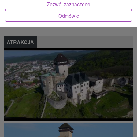
Zezwól zaznaczone
Znalazłeś błąd lub chcesz polecić nam nową atrakcję
Odmówić
Zgłoś błąd
ATRAKCJĄ