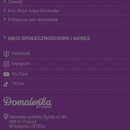
Zawody
Kvíz Slepá mapa Slovenska
Prihlásenie pre ubytovateľa
SIECI SPOŁECZNOŚCIOWE I ADRES
Facebook
Instagram
YouTube
TikTok
Námestie svätého Egídia 41/95
058 01 Poprad
W budynku INTESu