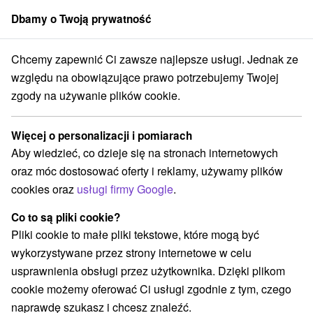
Dbamy o Twoją prywatność
członek grupy
Sorger
Chcemy zapewnić Ci zawsze najlepsze usługi. Jednak ze
Západné Slovensko
Trenčiansky kraj
Trenčín
Zamek Trencin
względu na obowiązujące prawo potrzebujemy Twojej
zgody na używanie plików cookie.
Zamek Trencin
Więcej o personalizacji i pomiarach
Wyświetl stronę internetową
Przejdź do
Aby wiedzieć, co dzieje się na stronach internetowych
oraz móc dostosować oferty i reklamy, używamy plików
cookies oraz
usługi firmy Google
.
+421 32 743 56 57
hrad@muzeumtn.sk
Co to są pliki cookie?
Facebook
Pliki cookie to małe pliki tekstowe, które mogą być
wykorzystywane przez strony internetowe w celu
Opinii Google
usprawnienia obsługi przez użytkownika. Dzięki plikom
Matúšova 75/19
GPS:
cookie możemy oferować Ci usługi zgodnie z tym, czego
912 50 Trenčín
N +48° 53' 40.44''
naprawdę szukasz i chcesz znaleźć.
E +18° 2' 41.38''