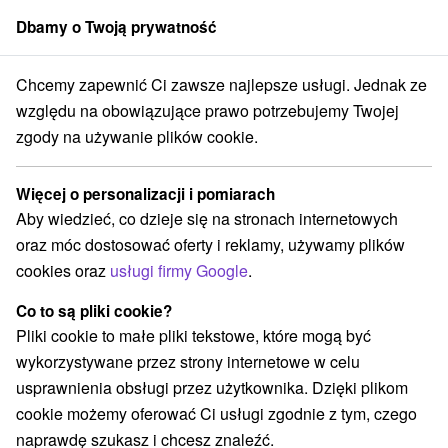
Dbamy o Twoją prywatność
członek grupy
Sorger
Chcemy zapewnić Ci zawsze najlepsze usługi. Jednak ze
Atrakcje na Słowacji
Areny laserowe i paintball
w Tatrach
względu na obowiązujące prawo potrzebujemy Twojej
zgody na używanie plików cookie.
Areny laserowe i paintball w
Tatrach
Więcej o personalizacji i pomiarach
Aby wiedzieć, co dzieje się na stronach internetowych
Kategorie
oraz móc dostosować oferty i reklamy, używamy plików
cookies oraz
usługi firmy Google
.
Wszystkie kategorie
Zamki
(1)
Areny laserowe i paintball
(3)
Co to są pliki cookie?
Wieże obserwacyjne i chodniki
(5)
Pliki cookie to małe pliki tekstowe, które mogą być
Zamki, pałace, ruiny
(3)
wykorzystywane przez strony internetowe w celu
Loty widokowe i rejsy wycieczkowe
Sporty
(1)
(11)
usprawnienia obsługi przez użytkownika. Dzięki plikom
Jazda konna
Skanseny
Chaty górskie
(3)
(6)
(19)
cookie możemy oferować Ci usługi zgodnie z tym, czego
Ośrodki i miasteczka dziecięce
(8)
naprawdę szukasz i chcesz znaleźć.