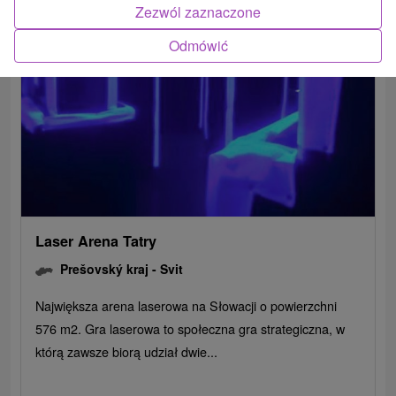
Zezwól zaznaczone
Odmówić
Laser Arena Tatry
Prešovský kraj -
Svit
Największa arena laserowa na Słowacji o powierzchni
576 m2. Gra laserowa to społeczna gra strategiczna, w
którą zawsze biorą udział dwie...