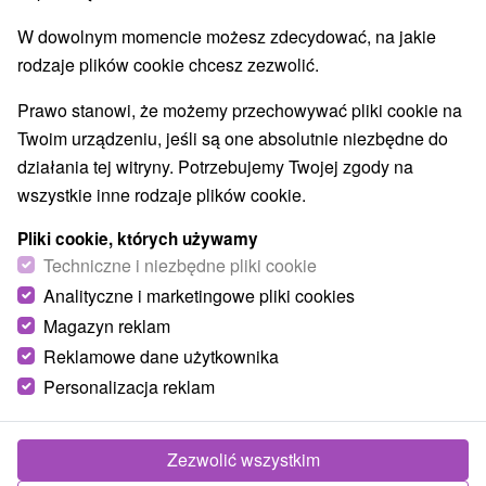
Obiekty architektoniczne
Ośrodek narciarski
(2)
(16)
W dowolnym momencie możesz zdecydować, na jakie
Parki miejskie i zamkowe
Źródła
(2)
(6)
rodzaje plików cookie chcesz zezwolić.
Pola golfowe
Amfiteatry i kina w przyrodzie
(3)
(2)
Túry a turistické chodníky
Escaperoom
(53)
(2)
Prawo stanowi, że możemy przechowywać pliki cookie na
Jaskinie
Tory bobslejowe
Kolejki linowe
(6)
(2)
(4)
Twoim urządzeniu, jeśli są one absolutnie niezbędne do
Atrakcje z adrenaliną
Atrakcje turystyczne
(21)
(29)
działania tej witryny. Potrzebujemy Twojej zgody na
Muzea i galerie
(15)
wszystkie inne rodzaje plików cookie.
Ogrody zoologiczne i fermy zwierząt
(1)
Pliki cookie, których używamy
Ogrody botaniczne
(2)
Techniczne i niezbędne pliki cookie
Jeziora, jeziora, zbiorniki wodne
Tarcze
(29)
(62)
Analityczne i marketingowe pliki cookies
Atrakcje dla dzieci
Zabytki techniki
Pomniki
(52)
(4)
(2)
Wodospady
Kościoły drewniane
Magazyn reklam
(14)
(3)
Aquaparki, baseny
(8)
Reklamowe dane użytkownika
Personalizacja reklam
Wsie i miasta
Svit
(1)
Liptovský Mikuláš
(1)
Zezwolić wszystkim