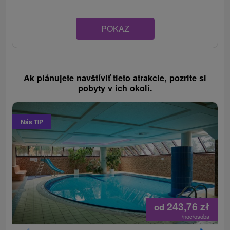
POKAZ
Ak plánujete navštíviť tieto atrakcie, pozrite si
pobyty v ich okolí.
Náš TIP
243,76
zł
od
/noc/osoba