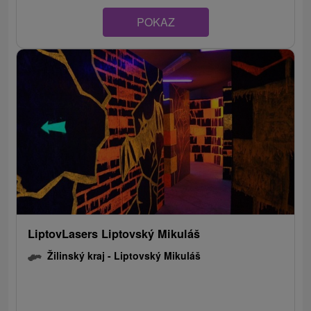
POKAZ
LiptovLasers Liptovský Mikuláš
Žilinský kraj -
Liptovský Mikuláš