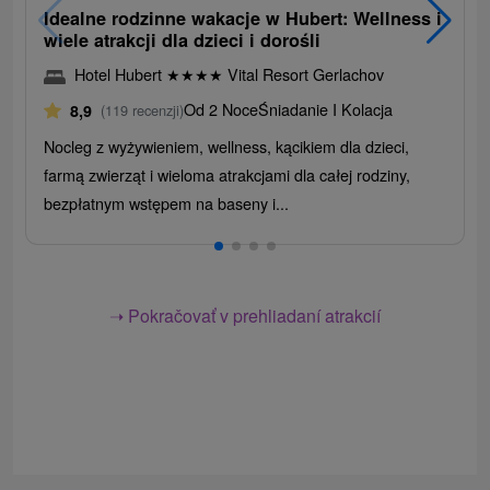
Idealne rodzinne wakacje w Hubert: Wellness i
wiele atrakcji dla dzieci i dorośli
Hotel Hubert
★
★
★
★
Vital Resort Gerlachov
Od 2 Noce
Śniadanie I Kolacja
8,9
(119 recenzji)
Nocleg z wyżywieniem, wellness, kącikiem dla dzieci,
farmą zwierząt i wieloma atrakcjami dla całej rodziny,
bezpłatnym wstępem na baseny i...
➝ Pokračovať v prehliadaní atrakcií