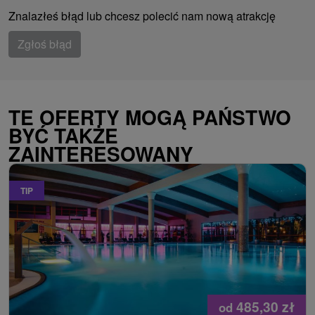
Znalazłeś błąd lub chcesz polecić nam nową atrakcję
Zgłoś błąd
TE OFERTY MOGĄ PAŃSTWO
BYĆ TAKŻE
ZAINTERESOWANY
TIP
485,30
zł
od