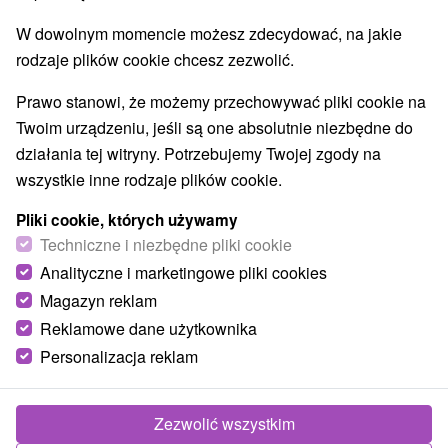
Parki miejskie i zamkowe
Źródła
(2)
(6)
W dowolnym momencie możesz zdecydować, na jakie
Pola golfowe
Amfiteatry i kina w przyrodzie
(3)
(2)
rodzaje plików cookie chcesz zezwolić.
Túry a turistické chodníky
Escaperoom
(53)
(2)
Jaskinie
Tory bobslejowe
Kolejki linowe
(6)
(2)
(4)
Prawo stanowi, że możemy przechowywać pliki cookie na
Atrakcje z adrenaliną
Atrakcje turystyczne
(21)
(29)
Twoim urządzeniu, jeśli są one absolutnie niezbędne do
Muzea i galerie
(15)
działania tej witryny. Potrzebujemy Twojej zgody na
Ogrody zoologiczne i fermy zwierząt
(1)
wszystkie inne rodzaje plików cookie.
Ogrody botaniczne
(2)
Jeziora, jeziora, zbiorniki wodne
Tarcze
(29)
(62)
Pliki cookie, których używamy
Atrakcje dla dzieci
Zabytki techniki
Pomniki
Techniczne i niezbędne pliki cookie
(52)
(4)
(2)
Wodospady
Kościoły drewniane
(14)
(3)
Analityczne i marketingowe pliki cookies
Aquaparki, baseny
(8)
Magazyn reklam
Reklamowe dane użytkownika
Wsie i miasta
Personalizacja reklam
Poprad
(1)
Liptovský Mikuláš
(1)
Zezwolić wszystkim