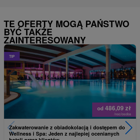
TE OFERTY MOGĄ PAŃSTWO
BYĆ TAKŻE
ZAINTERESOWANY
TIP
486,09
zł
od
/noc/osoba
Zakwaterowanie z obiadokolacją i dostępem do
Wellness i Spa: Jeden z najlepiej ocenianych
hoteli przez klientów