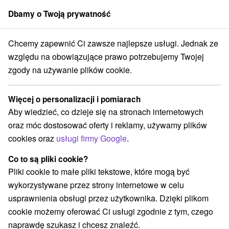
Dbamy o Twoją prywatność
członek grupy
Sorger
Chcemy zapewnić Ci zawsze najlepsze usługi. Jednak ze
Atrakcje na Słowacji
Escaperoom
w Tatrach
względu na obowiązujące prawo potrzebujemy Twojej
zgody na używanie plików cookie.
Escaperoom w Tatrach
Więcej o personalizacji i pomiarach
Kategorie
Aby wiedzieć, co dzieje się na stronach internetowych
oraz móc dostosować oferty i reklamy, używamy plików
Wszystkie kategorie
Zamki
(1)
cookies oraz
usługi firmy Google
.
Areny laserowe i paintball
(3)
Wieże obserwacyjne i chodniki
(5)
Co to są pliki cookie?
Zamki, pałace, ruiny
(3)
Pliki cookie to małe pliki tekstowe, które mogą być
Loty widokowe i rejsy wycieczkowe
Sporty
(1)
(11)
wykorzystywane przez strony internetowe w celu
Jazda konna
Skanseny
Chaty górskie
(3)
(6)
(19)
usprawnienia obsługi przez użytkownika. Dzięki plikom
Ośrodki i miasteczka dziecięce
(8)
cookie możemy oferować Ci usługi zgodnie z tym, czego
Obiekty architektoniczne
Ośrodek narciarski
(2)
(16)
naprawdę szukasz i chcesz znaleźć.