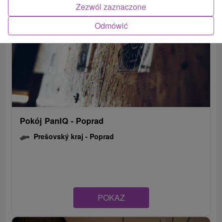
Zezwól zaznaczone
Odmówić
Pokój PanIQ - Poprad
Prešovský kraj -
Poprad
POKAZ