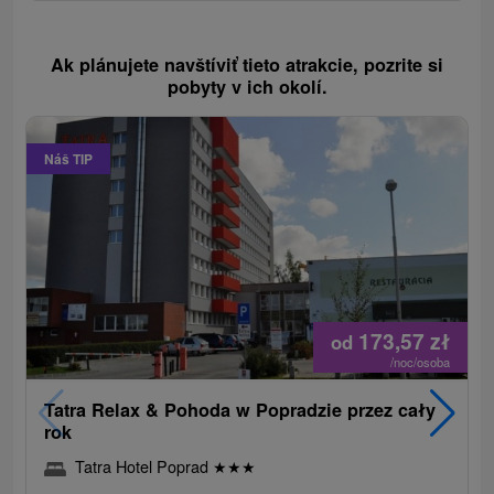
Ak plánujete navštíviť tieto atrakcie, pozrite si
pobyty v ich okolí.
Náš TIP
173,57
zł
od
/noc/osoba
Tatra Relax & Pohoda w Popradzie przez cały
rok
Tatra Hotel Poprad
★
★
★