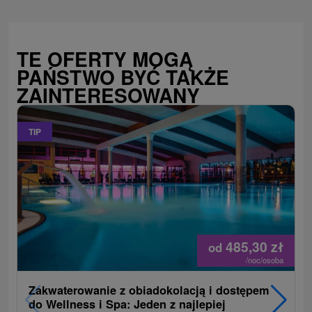
TE OFERTY MOGĄ
PAŃSTWO BYĆ TAKŻE
ZAINTERESOWANY
TIP
485,30
zł
od
/noc/osoba
Zakwaterowanie z obiadokolacją i dostępem
do Wellness i Spa: Jeden z najlepiej