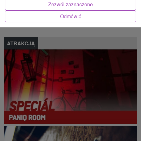
Zezwól zaznaczone
Znalazłeś błąd lub chcesz polecić nam nową atrakcję
Odmówić
Zgłoś błąd
ATRAKCJĄ