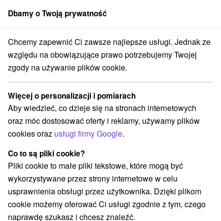
Dbamy o Twoją prywatność
członek grupy
Sorger
Chcemy zapewnić Ci zawsze najlepsze usługi. Jednak ze
hodné Slovensko
Prešovský kraj
Poprad
Pokój PanIQ - Poprad
względu na obowiązujące prawo potrzebujemy Twojej
zgody na używanie plików cookie.
Pokój PanIQ - Poprad
Więcej o personalizacji i pomiarach
Wyświetl stronę internetową
Przejdź do
Aby wiedzieć, co dzieje się na stronach internetowych
oraz móc dostosować oferty i reklamy, używamy plików
cookies oraz
usługi firmy Google
.
+421 950 885 632
poprad@paniqroom.sk
Co to są pliki cookie?
Facebook
Pliki cookie to małe pliki tekstowe, które mogą być
wykorzystywane przez strony internetowe w celu
Opinii Google
usprawnienia obsługi przez użytkownika. Dzięki plikom
Karpatská 3256/15
GPS:
cookie możemy oferować Ci usługi zgodnie z tym, czego
058 01 Poprad a Wolkerova 3
N +49° 3' 29.51''
naprawdę szukasz i chcesz znaleźć.
059 35 Poprad
E +20° 17' 24.9''