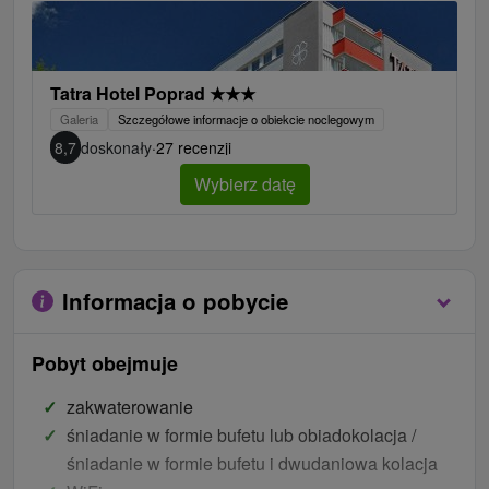
Tatra Hotel Poprad
★
★
★
Galeria
Szczegółowe informacje o obiekcie noclegowym
8,7
doskonały
·
27 recenzji
Wybierz datę
Informacja o pobycie
Pobyt obejmuje
zakwaterowanie
śniadanie w formie bufetu lub obiadokolacja /
śniadanie w formie bufetu i dwudaniowa kolacja