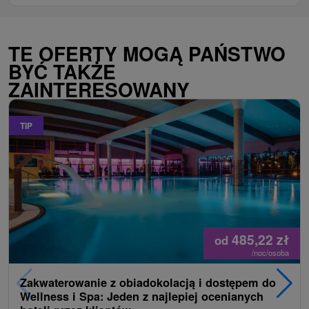
TE OFERTY MOGĄ PAŃSTWO
BYĆ TAKŻE
ZAINTERESOWANY
TIP
485,22
zł
od
/noc/osoba
Zakwaterowanie z obiadokolacją i dostępem do
Wellness i Spa: Jeden z najlepiej ocenianych