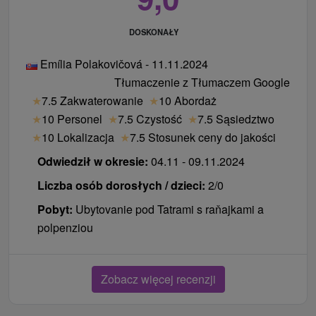
DOSKONAŁY
Emília Polakovičová - 11.11.2024
Tłumaczenie z Tłumaczem Google
★
7.5 Zakwaterowanie
★
10 Abordaż
★
10 Personel
★
7.5 Czystość
★
7.5 Sąsiedztwo
★
10 Lokalizacja
★
7.5 Stosunek ceny do jakości
Odwiedził w okresie:
04.11 - 09.11.2024
Liczba osób dorosłych / dzieci:
2/0
Pobyt:
Ubytovanie pod Tatrami s raňajkami a
polpenziou
Zobacz więcej recenzji