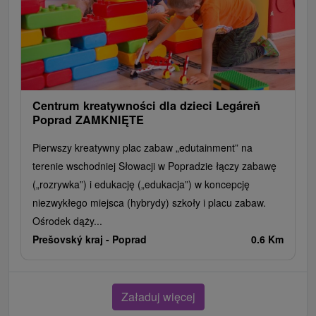
Centrum kreatywności dla dzieci Legáreň
Poprad ZAMKNIĘTE
Pierwszy kreatywny plac zabaw „edutainment” na
terenie wschodniej Słowacji w Popradzie łączy zabawę
(„rozrywka”) i edukację („edukacja”) w koncepcję
niezwykłego miejsca (hybrydy) szkoły i placu zabaw.
Ośrodek dąży...
Prešovský kraj -
Poprad
0.6 Km
Załaduj więcej