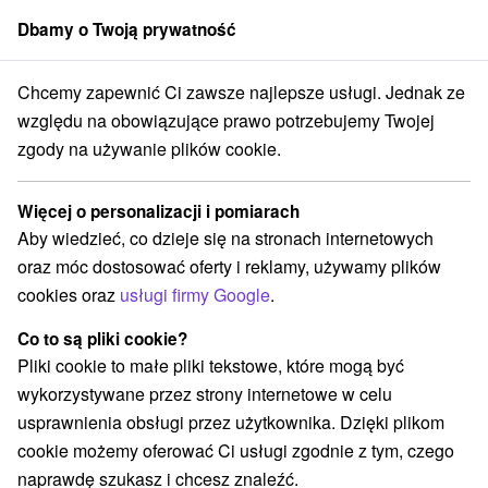
Dbamy o Twoją prywatność
członek grupy
Sorger
Chcemy zapewnić Ci zawsze najlepsze usługi. Jednak ze
Hotel Poprad ***
Tatra Relax & Pohoda w Popradzie przez cały rok
względu na obowiązujące prawo potrzebujemy Twojej
zgody na używanie plików cookie.
Tatra Relax & Pohoda w Popradzie
przez cały rok
Więcej o personalizacji i pomiarach
Tatra Hotel Poprad
★
★
★
Poprad
Aby wiedzieć, co dzieje się na stronach internetowych
oraz móc dostosować oferty i reklamy, używamy plików
cookies oraz
usługi firmy Google
.
Wybierz datę
Co to są pliki cookie?
Pliki cookie to małe pliki tekstowe, które mogą być
Przejdź do lokalizacji
wykorzystywane przez strony internetowe w celu
usprawnienia obsługi przez użytkownika. Dzięki plikom
8,7
doskonały
27 recenzji
·
cookie możemy oferować Ci usługi zgodnie z tym, czego
naprawdę szukasz i chcesz znaleźć.