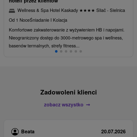
hoteli przez klientów
Wellness & Spa Hotel Kaskady
★
★
★
★
Sliač - Sielnica
Od 1 Noce
Śniadanie I Kolacja
Komfortowe zakwaterowanie z wyżywieniem HB i napojami.
Nieograniczony dostęp do 3000-metrowego spa i wellness,
basenów termalnych, strefy fitness...
Zadowoleni klienci
zobacz wszystko
Beata
20.07.2026