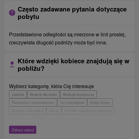
Często zadawane pytania dotyczące
pobytu
Przedstawione odległości są mierzone w linii prostej,
rzeczywista długość podróży może być inna.
Które wdzięki kobiece znajdują się w
pobliżu?
Wybierz kategorię, która Cię interesuje
Jaskinie
Atrakcje dla dzieci
Atrakcje turystyczne
Planetarium i obserwatorium
Tory bobslejowe
Kolejki linowe
Atrakcje z adrenaliną
Sporty
Ośrodki i miasteczka dziecięce
Muzea i galerie
Areny laserowe i paintball
Wieże obserwacyjne i chodniki
Ogrody zoologiczne i fermy zwierząt
Zobacz więcej
Escaperoom
Aquaparki, baseny
Zamki, pałace, ruiny
Skanseny