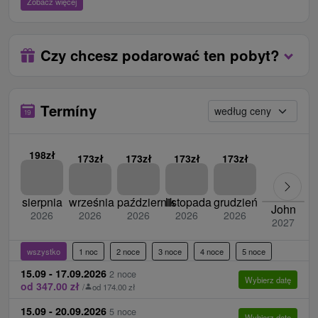
Zobacz więcej
Internet:
Sygnał WiFi na terenie całego hotelu.
Zwierzęta:
Zakwaterowanie w hotelu jest możliwe
ze zwierzęciem (10 euro / noc).
Czy chcesz podarować ten pobyt?
Zameldowanie / Wymeldowanie:
Przyjazd 14:00.
/ Odjazd 10:00.
Termíny
198zł
173zł
173zł
173zł
173zł
sierpnia
września
październik
listopada
grudzień
John
2026
2026
2026
2026
2026
2027
wszystko
1 noc
2 noce
3 noce
4 noce
5 noce
15.09 - 17.09.2026
2 noce
Wybierz datę
od 347.00 zł
/
od 174.00 zł
15.09 - 20.09.2026
5 noce
Wybierz datę