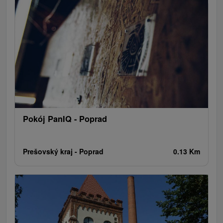
Ogrody botaniczne
Parki miejskie i zamkowe
Loty widokowe i rejsy wycieczkowe
Tarcze
Jeziora, jeziora, zbiorniki wodne
Zabytki techniki
Pomniki
Wodospady
Kościoły drewniane
Źródła
Jazda konna
Túry a turistické chodníky
Zamki
Chaty górskie
Teatry
Miejsca sakralne
Rafting, rafting, rafting
Obiekty architektoniczne
Ośrodek narciarski
Pola golfowe
Tory gokartowe
Amfiteatry i kina w przyrodzie
Szlaki winne
Cyklotrasy
Pokój PanIQ - Poprad
Prešovský kraj -
Poprad
0.13 Km