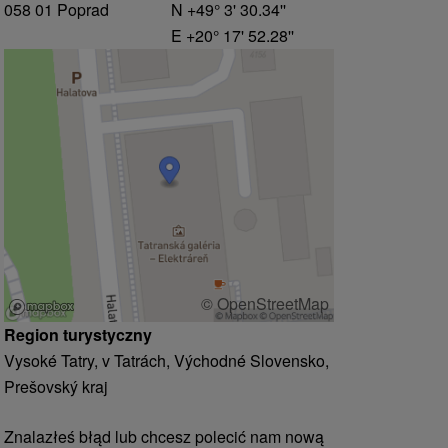
058 01 Poprad
N +49° 3' 30.34''
E +20° 17' 52.28''
© OpenStreetMap
Region turystyczny
Vysoké Tatry, v Tatrách, Východné Slovensko,
Prešovský kraj
Znalazłeś błąd lub chcesz polecić nam nową