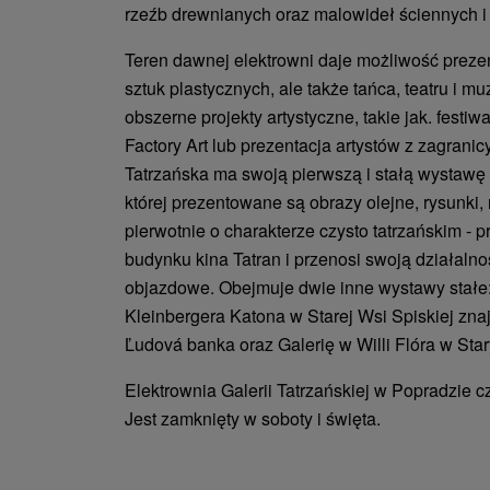
rzeźb drewnianych oraz malowideł ściennych i
Teren dawnej elektrowni daje możliwość prezent
sztuk plastycznych, ale także tańca, teatru i mu
obszerne projekty artystyczne, takie jak. festiw
Factory Art lub prezentacja artystów z zagranic
Tatrzańska ma swoją pierwszą i stałą wystawę
której prezentowane są obrazy olejne, rysunki, rz
pierwotnie o charakterze czysto tatrzańskim -
budynku kina Tatran i przenosi swoją działaln
objazdowe. Obejmuje dwie inne wystawy stałe:
Kleinbergera Katona w Starej Wsi Spiskiej zna
Ľudová banka oraz Galerię w Willi Flóra w S
Elektrownia Galerii Tatrzańskiej w Popradzie cz
Jest zamknięty w soboty i święta.