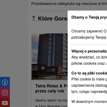
Przedstawione odległości są mierzone w lini
Które Gorset znajdują się
Dbamy o Twoją pry
Chcemy zapewnić Ci 
potrzebujemy Twojej
Więcej o personaliz
Aby wiedzieć, co dzi
plików cookies oraz
Co to są pliki cooki
Pliki cookie to małe
usprawnienia obsług
Tatra Relax & Pohoda w Popradzie
przez cały rok
tym, czego naprawdę
Idealny wybór na nocleg, wypoczynek, wycieczk
W dowolnym momencie
w Tatry Wysokie i podróże służbowe - komfort,