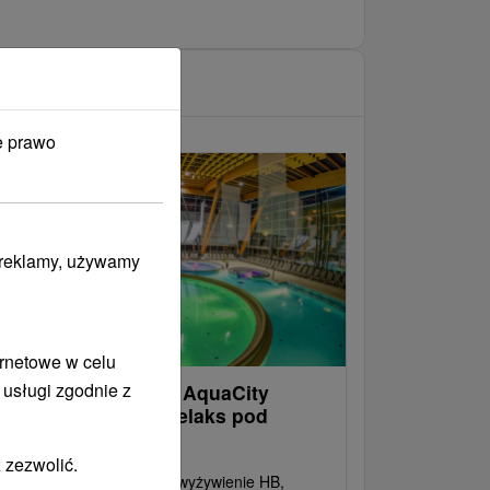
e prawo
i reklamy, używamy
ernetowe w celu
 usługi zgodnie z
ellness & Relaks w AquaCity
oprad: Doskonały relaks pod
atrami
 zezwolić.
mfortowe pokoje, bogate wyżywienie HB,