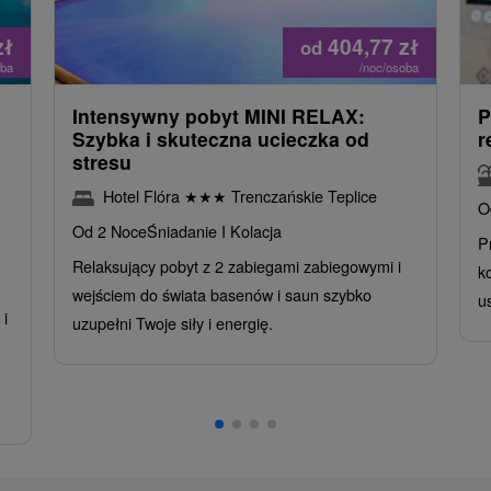
zł
404,77
zł
od
oba
/noc/osoba
Intensywny pobyt MINI RELAX:
P
n
Szybka i skuteczna ucieczka od
r
stresu
Hotel Flóra
★
★
★
Trenczańskie Teplice
O
Od 2 Noce
Śniadanie I Kolacja
P
Relaksujący pobyt z 2 zabiegami zabiegowymi i
k
wejściem do świata basenów i saun szybko
u
i
uzupełni Twoje siły i energię.
,