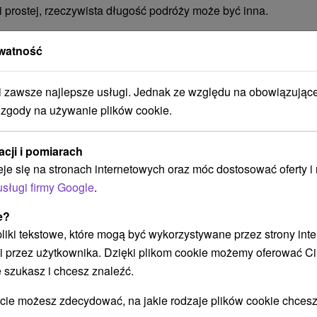
i prostej, rzeczywista długość podróży może być inna.
 w pobliżu?
watność
zawsze najlepsze usługi. Jednak ze względu na obowiązując
 zgody na używanie plików cookie.
acji i pomiarach
eje się na stronach internetowych oraz móc dostosować oferty 
usługi firmy Google
.
e?
 pliki tekstowe, które mogą być wykorzystywane przez strony int
i przez użytkownika. Dzięki plikom cookie możemy oferować Ci
Ciesz się pobytem pełnym relaksu i
W
zabawy: zrelaksuj się, popływaj i
P
 szukasz i chcesz znaleźć.
ciesz się widokami Tatr
T
i
 możesz zdecydować, na jakie rodzaje plików cookie chcesz
Zakwaterowanie z wyżywieniem HB i
Ko