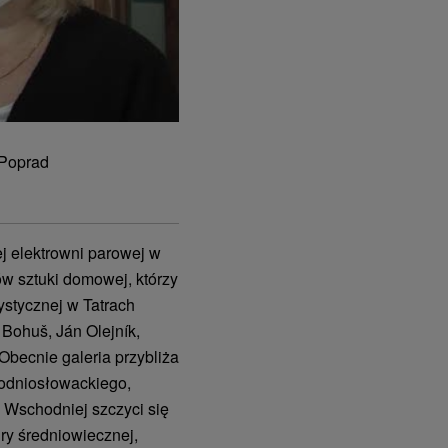
 Poprad
 elektrowni parowej w
w sztuki domowej, którzy
rtystycznej w Tatrach
 Bohuš, Ján Olejník,
 Obecnie galeria przybliża
hodniosłowackiego,
 Wschodniej szczyci się
ry średniowiecznej,