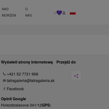
NAD
O
MORZEM
NAS
Wyświetl stronę internetową
Przejdź do
+421 52 7721 968
tatragaleria@tatragaleria.sk
Facebook
Opinii Google
Hviezdoslavova 341/12
GPS: