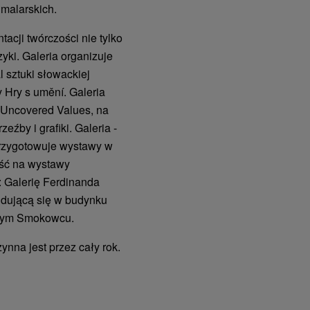
 malarskich.
acji twórczości nie tylko
zyki. Galeria organizuje
al sztuki słowackiej
y Hry s umění. Galeria
 Uncovered Values, na
eźby i grafiki. Galeria -
 przygotowuje wystawy w
ość na wystawy
 Galerię Ferdinanda
jdującą się w budynku
tarym Smokowcu.
ynna jest przez cały rok.