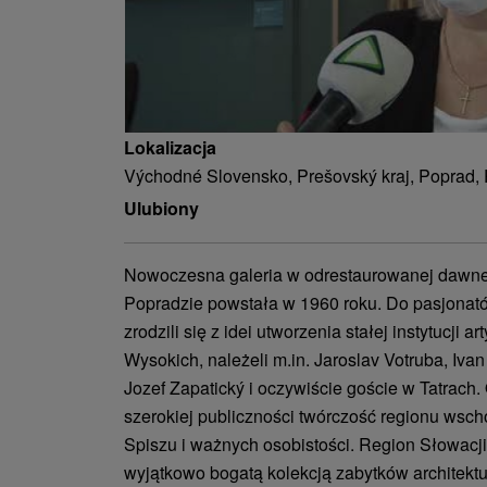
Lokalizacja
Východné Slovensko, Prešovský kraj, Poprad,
Ulubiony
Nowoczesna galeria w odrestaurowanej dawnej
Popradzie powstała w 1960 roku. Do pasjonató
zrodzili się z idei utworzenia stałej instytucji a
Wysokich, należeli m.in. Jaroslav Votruba, Ivan
Jozef Zapatický i oczywiście goście w Tatrach.
szerokiej publiczności twórczość regionu wsc
Spiszu i ważnych osobistości. Region Słowacji
wyjątkowo bogatą kolekcją zabytków architektu