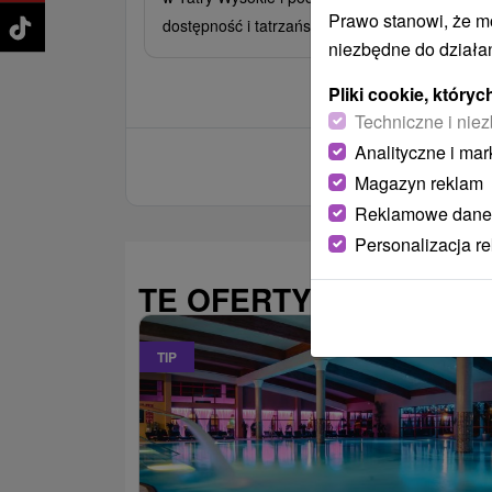
Prawo stanowi, że m
dostępność i tatrzański komfort przez cały rok.
niezbędne do działan
Pliki cookie, któr
Techniczne i niez
Analityczne i mar
Magazyn reklam
Reklamowe dane
Personalizacja r
TE OFERTY MOGĄ PAŃ
TIP