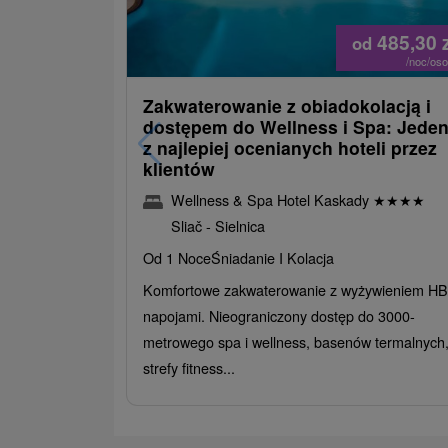
485,30
od
/noc/os
Zakwaterowanie z obiadokolacją i
dostępem do Wellness i Spa: Jede
z najlepiej ocenianych hoteli przez
klientów
Wellness & Spa Hotel Kaskady
★
★
★
★
Sliač - Sielnica
Od 1 Noce
Śniadanie I Kolacja
Komfortowe zakwaterowanie z wyżywieniem HB 
napojami. Nieograniczony dostęp do 3000-
metrowego spa i wellness, basenów termalnych
strefy fitness...