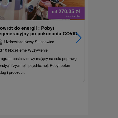
270,35
zł
od
/noc/osoba
owrót do energii : Pobyt
Najlepiej 
egeneracyjny po pokonaniu COVID
najpopular
korzystny
Uzdrowisko Nowy Smokowiec
INCLUSIV
d 10 Noce
Pełne Wyżywienie
Grand Ho
rogram postcovidowy mający na celu poprawę
Od 2 Noce
All
ondycji fizycznej i psychicznej. Pobyt pełen
Ciesz się zr
sług i procedur.
wrażeń pobyte
atrakcje wodne
rodziny.