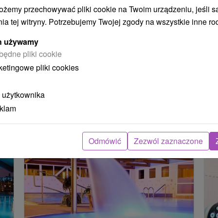
ożemy przechowywać pliki cookie na Twoim urządzeniu, jeśli s
nieograniczonym dostępem do basenów
ni
ia tej witryny. Potrzebujemy Twojej zgody na wszystkie inne ro
termalnych, stref relaksu i świata dziecka.
lu
sa
ych używamy
będne pliki cookie
ketingowe pliki cookies
Załaduj więcej
 użytkownika
eklam
STWO BYĆ TAKŻE ZAINTERESO
Odmówić
Zezwól zaznaczone