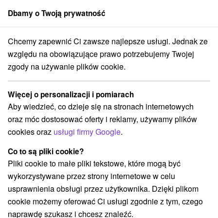
Dbamy o Twoją prywatność
członek grupy
Sorger
Chcemy zapewnić Ci zawsze najlepsze usługi. Jednak ze
Atrakcje na Słowacji
Jaskinie
w Tatrach
względu na obowiązujące prawo potrzebujemy Twojej
zgody na używanie plików cookie.
Jaskinie w Tatrach
Więcej o personalizacji i pomiarach
Kategorie
Aby wiedzieć, co dzieje się na stronach internetowych
oraz móc dostosować oferty i reklamy, używamy plików
Wszystkie kategorie
Zamki
(1)
cookies oraz
usługi firmy Google
.
Areny laserowe i paintball
(3)
Wieże obserwacyjne i chodniki
(5)
Co to są pliki cookie?
Zamki, pałace, ruiny
(3)
Pliki cookie to małe pliki tekstowe, które mogą być
Loty widokowe i rejsy wycieczkowe
Sporty
(1)
(11)
wykorzystywane przez strony internetowe w celu
Jazda konna
Skanseny
Chaty górskie
(3)
(6)
(19)
usprawnienia obsługi przez użytkownika. Dzięki plikom
Ośrodki i miasteczka dziecięce
(8)
cookie możemy oferować Ci usługi zgodnie z tym, czego
Obiekty architektoniczne
Ośrodek narciarski
(2)
(16)
naprawdę szukasz i chcesz znaleźć.