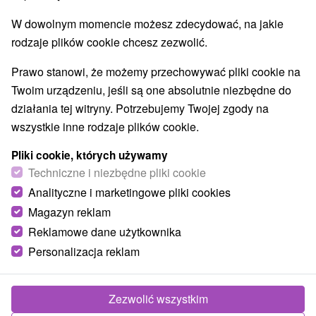
Parki miejskie i zamkowe
Źródła
(2)
(6)
W dowolnym momencie możesz zdecydować, na jakie
Pola golfowe
Amfiteatry i kina w przyrodzie
(3)
(2)
rodzaje plików cookie chcesz zezwolić.
Túry a turistické chodníky
Escaperoom
(53)
(2)
Jaskinie
Tory bobslejowe
Kolejki linowe
(6)
(2)
(4)
Prawo stanowi, że możemy przechowywać pliki cookie na
Atrakcje z adrenaliną
Atrakcje turystyczne
(21)
(29)
Twoim urządzeniu, jeśli są one absolutnie niezbędne do
Muzea i galerie
(15)
działania tej witryny. Potrzebujemy Twojej zgody na
Ogrody zoologiczne i fermy zwierząt
(1)
wszystkie inne rodzaje plików cookie.
Ogrody botaniczne
(2)
Jeziora, jeziora, zbiorniki wodne
Tarcze
(29)
(62)
Pliki cookie, których używamy
Atrakcje dla dzieci
Zabytki techniki
Pomniki
Techniczne i niezbędne pliki cookie
(52)
(4)
(2)
Wodospady
Kościoły drewniane
(14)
(3)
Analityczne i marketingowe pliki cookies
Aquaparki, baseny
(8)
Magazyn reklam
Reklamowe dane użytkownika
Wsie i miasta
Personalizacja reklam
Demänovská Dolina
(2)
Vysoké Tatry
(1)
Zezwolić wszystkim