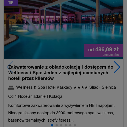
TIP
486,09
zł
od
/noc/osoba
Zakwaterowanie z obiadokolacją i dostępem do
Wellness i Spa: Jeden z najlepiej ocenianych
hoteli przez klientów
Wellness & Spa Hotel Kaskady
★
★
★
★
Sliač - Sielnica
Od 1 Noce
Śniadanie I Kolacja
Komfortowe zakwaterowanie z wyżywieniem HB i napojami.
Nieograniczony dostęp do 3000-metrowego spa i wellness,
basenów termalnych, strefy fitness...