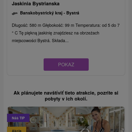
Jaskinia Bystrianska
Banskobystrický kraj -
Bystrá
Długość: 580 m Głębokość: 99 m Temperatura: od 5 do 7
° C Tę piękną jaskinię znajdziesz na obrzeżach
miejscowości Bystrá. Składa...
POKAZ
Ak plánujete navštíviť tieto atrakcie, pozrite si
pobyty v ich okolí.
Náš TIP
Akcia