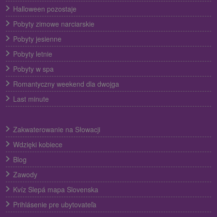
Halloween pozostaje
Pobyty zimowe narciarskie
Pobyty jesienne
Pobyty letnie
Pobyty w spa
Romantyczny weekend dla dwojga
Last minute
Zakwaterowanie na Słowacji
Wdzięki kobiece
Blog
Zawody
Kvíz Slepá mapa Slovenska
Prihlásenie pre ubytovateľa