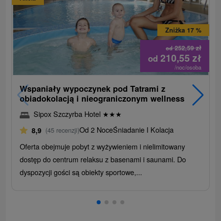
Zniżka 17 %
252,59
zł
od
210,55
zł
od
/noc/osoba
Wspaniały wypoczynek pod Tatrami z
obiadokolacją i nieograniczonym wellness
Sipox Szczyrba Hotel
★
★
★
Od 2 Noce
Śniadanie I Kolacja
8,9
(45 recenzji)
Oferta obejmuje pobyt z wyżywieniem i nielimitowany
dostęp do centrum relaksu z basenami i saunami. Do
dyspozycji gości są obiekty sportowe,...