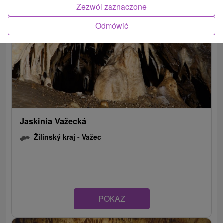
Zezwól zaznaczone
Odmówić
Jaskinia Važecká
Žilinský kraj -
Važec
POKAZ