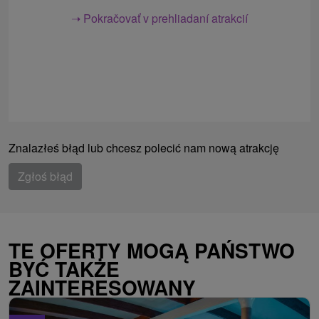
➝ Pokračovať v prehliadaní atrakcií
Znalazłeś błąd lub chcesz polecić nam nową atrakcję
Zgłoś błąd
TE OFERTY MOGĄ PAŃSTWO
BYĆ TAKŻE
ZAINTERESOWANY