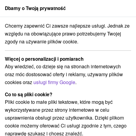
Dbamy o Twoją prywatność
członek grupy
Sorger
Chcemy zapewnić Ci zawsze najlepsze usługi. Jednak ze
Atrakcje na Słowacji
Atrakcje turystyczne
w Tatrach
względu na obowiązujące prawo potrzebujemy Twojej
zgody na używanie plików cookie.
Atrakcje turystyczne w Tatrach
Więcej o personalizacji i pomiarach
Kategorie
Aby wiedzieć, co dzieje się na stronach internetowych
oraz móc dostosować oferty i reklamy, używamy plików
Wszystkie kategorie
Zamki
(1)
cookies oraz
usługi firmy Google
.
Areny laserowe i paintball
(3)
Wieże obserwacyjne i chodniki
(5)
Co to są pliki cookie?
Zamki, pałace, ruiny
(3)
Pliki cookie to małe pliki tekstowe, które mogą być
Loty widokowe i rejsy wycieczkowe
Sporty
(1)
(11)
wykorzystywane przez strony internetowe w celu
Jazda konna
Skanseny
Chaty górskie
(3)
(6)
(19)
usprawnienia obsługi przez użytkownika. Dzięki plikom
Ośrodki i miasteczka dziecięce
(8)
cookie możemy oferować Ci usługi zgodnie z tym, czego
Obiekty architektoniczne
Ośrodek narciarski
(2)
(16)
naprawdę szukasz i chcesz znaleźć.