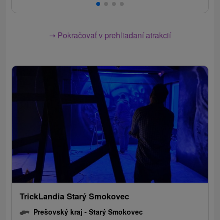
➝ Pokračovať v prehliadaní atrakcií
TrickLandia Starý Smokovec
Prešovský kraj -
Starý Smokovec