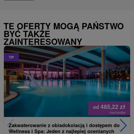
TE OFERTY MOGĄ PAŃSTWO
BYĆ TAKŻE
ZAINTERESOWANY
TIP
485,22
zł
od
/noc/osoba
Zakwaterowanie z obiadokolacją i dostępem do
Wellness i Spa: Jeden z najlepiej ocenianych