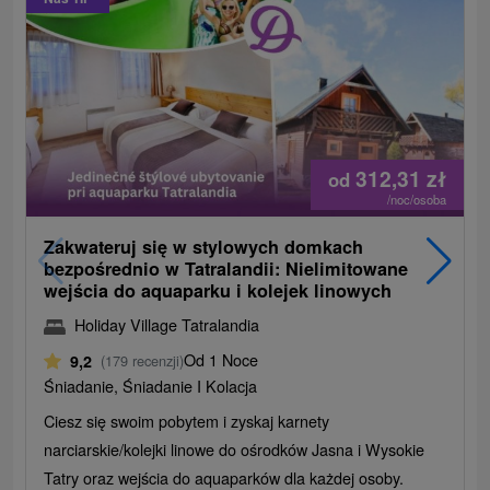
312,31
zł
od
/noc/osoba
Zakwateruj się w stylowych domkach
bezpośrednio w Tatralandii: Nielimitowane
wejścia do aquaparku i kolejek linowych
Holiday Village Tatralandia
Od 1 Noce
9,2
(179 recenzji)
Śniadanie, Śniadanie I Kolacja
Ciesz się swoim pobytem i zyskaj karnety
narciarskie/kolejki linowe do ośrodków Jasna i Wysokie
Tatry oraz wejścia do aquaparków dla każdej osoby.