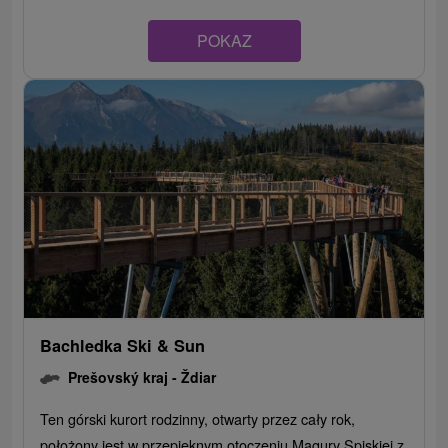
POKAZ
Bachledka Ski & Sun
Prešovský kraj -
Ždiar
Ten górski kurort rodzinny, otwarty przez cały rok,
położony jest w przepięknym otoczeniu Magury Spiskiej z