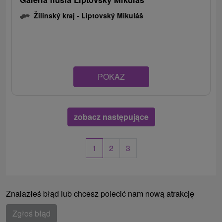
Žilinský kraj -
Liptovský Mikuláš
POKAZ
zobacz następujące
1
2
3
Znalazłeś błąd lub chcesz polecić nam nową atrakcję
Zgłoś błąd