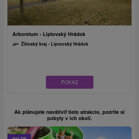
Arboretum - Liptovský Hrádok
Žilinský kraj -
Liptovský Hrádok
POKAZ
Ak plánujete navštíviť tieto atrakcie, pozrite si
pobyty v ich okolí.
Náš TIP