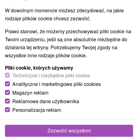
Parki miejskie i zamkowe
Źródła
(2)
(6)
W dowolnym momencie możesz zdecydować, na jakie
Pola golfowe
Amfiteatry i kina w przyrodzie
(3)
(2)
rodzaje plików cookie chcesz zezwolić.
Túry a turistické chodníky
Escaperoom
(53)
(2)
Jaskinie
Tory bobslejowe
Kolejki linowe
(6)
(2)
(4)
Prawo stanowi, że możemy przechowywać pliki cookie na
Atrakcje z adrenaliną
Atrakcje turystyczne
(21)
(29)
Twoim urządzeniu, jeśli są one absolutnie niezbędne do
Muzea i galerie
(15)
działania tej witryny. Potrzebujemy Twojej zgody na
Ogrody zoologiczne i fermy zwierząt
(1)
wszystkie inne rodzaje plików cookie.
Ogrody botaniczne
(2)
Jeziora, jeziora, zbiorniki wodne
Tarcze
(29)
(62)
Pliki cookie, których używamy
Atrakcje dla dzieci
Zabytki techniki
Pomniki
Techniczne i niezbędne pliki cookie
(52)
(4)
(2)
Wodospady
Kościoły drewniane
(14)
(3)
Analityczne i marketingowe pliki cookies
Aquaparki, baseny
(8)
Magazyn reklam
Reklamowe dane użytkownika
Wsie i miasta
Personalizacja reklam
Liptovský Mikuláš
(5)
Vysoké Tatry
(2)
Pokaż wszystko
Zezwolić wszystkim