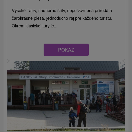
Vysoké Tatry, nádherné štíty, nepoškvrnená prírodá a
čarokrásne plesá, jednoducho raj pre každého turistu.
Okrem klasickej túry je...
POKAZ