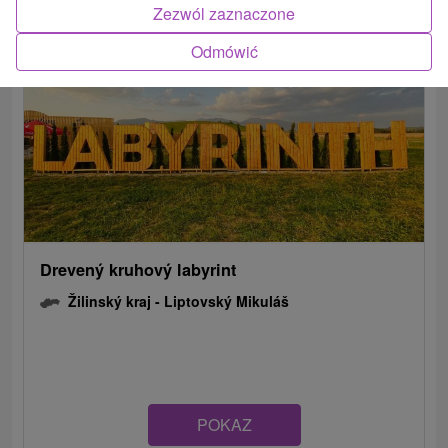
Zezwól zaznaczone
Odmówić
Drevený kruhový labyrint
Žilinský kraj -
Liptovský Mikuláš
POKAZ