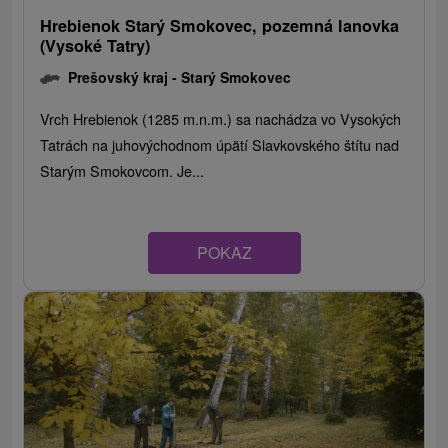
Hrebienok Starý Smokovec, pozemná lanovka
(Vysoké Tatry)
Prešovský kraj -
Starý Smokovec
Vrch Hrebienok (1285 m.n.m.) sa nachádza vo Vysokých
Tatrách na juhovýchodnom úpätí Slavkovského štítu nad
Starým Smokovcom. Je...
POKAZ