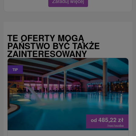
Załaduj więcej
TE OFERTY MOGĄ
PAŃSTWO BYĆ TAKŻE
ZAINTERESOWANY
TIP
485,22
zł
od
/noc/osoba