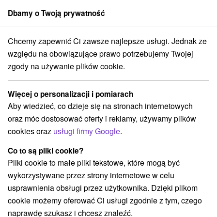
Dbamy o Twoją prywatność
członek grupy
Sorger
Chcemy zapewnić Ci zawsze najlepsze usługi. Jednak ze
ko
Žilinský kraj
Liptovský Hrádok
Arboretum - Liptovský Hrádok
względu na obowiązujące prawo potrzebujemy Twojej
zgody na używanie plików cookie.
Arboretum - Liptovský Hrádok
Więcej o personalizacji i pomiarach
Wyświetl stronę internetową
Przejdź do
Aby wiedzieć, co dzieje się na stronach internetowych
oraz móc dostosować oferty i reklamy, używamy plików
cookies oraz
usługi firmy Google
.
+421 918 507 539
slslhr@slslhr.sk
Co to są pliki cookie?
Facebook
Pliki cookie to małe pliki tekstowe, które mogą być
wykorzystywane przez strony internetowe w celu
Opinii Google
usprawnienia obsługi przez użytkownika. Dzięki plikom
Fraňa Kráľa
GPS:
cookie możemy oferować Ci usługi zgodnie z tym, czego
033 14 Liptovský Hrádok
N +49° 2' 30.71''
naprawdę szukasz i chcesz znaleźć.
E +19° 43' 29.93''