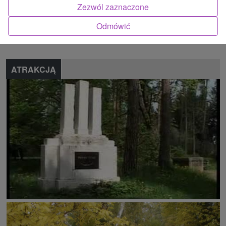
Zezwól zaznaczone
Znalazłeś błąd lub chcesz polecić nam nową atrakcję
Odmówić
Zgłoś błąd
ATRAKCJĄ