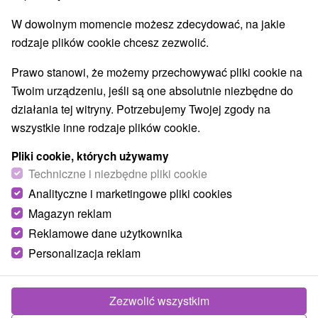
Parki miejskie i zamkowe
Źródła
(2)
(6)
W dowolnym momencie możesz zdecydować, na jakie
Pola golfowe
Amfiteatry i kina w przyrodzie
(3)
(2)
rodzaje plików cookie chcesz zezwolić.
Túry a turistické chodníky
Escaperoom
(53)
(2)
Jaskinie
Tory bobslejowe
Kolejki linowe
(6)
(2)
(4)
Prawo stanowi, że możemy przechowywać pliki cookie na
Atrakcje z adrenaliną
Atrakcje turystyczne
(21)
(29)
Twoim urządzeniu, jeśli są one absolutnie niezbędne do
Muzea i galerie
(15)
działania tej witryny. Potrzebujemy Twojej zgody na
Ogrody zoologiczne i fermy zwierząt
(1)
wszystkie inne rodzaje plików cookie.
Ogrody botaniczne
(2)
Jeziora, jeziora, zbiorniki wodne
Tarcze
(29)
(62)
Pliki cookie, których używamy
Atrakcje dla dzieci
Zabytki techniki
Pomniki
Techniczne i niezbędne pliki cookie
(52)
(4)
(2)
Wodospady
Kościoły drewniane
(14)
(3)
Analityczne i marketingowe pliki cookies
Aquaparki, baseny
(8)
Magazyn reklam
Reklamowe dane użytkownika
Wsie i miasta
Personalizacja reklam
Malý Slavkov
(1)
Veľká Lomnica
(1)
Zezwolić wszystkim