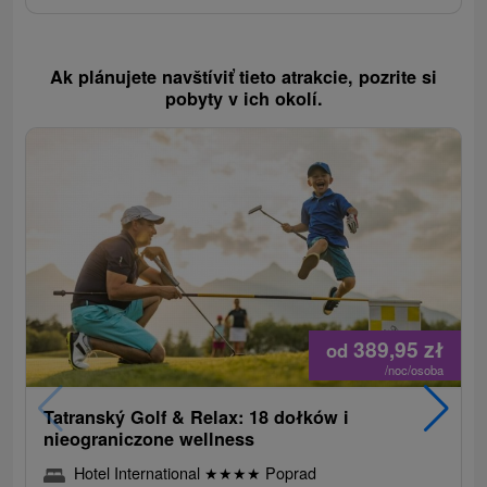
Ak plánujete navštíviť tieto atrakcie, pozrite si
pobyty v ich okolí.
389,95
zł
od
/noc/osoba
Tatranský Golf & Relax: 18 dołków i
nieograniczone wellness
Hotel International
★
★
★
★
Poprad