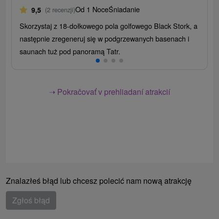
Od 1 Noce
Śniadanie
9,5
(2 recenzji)
Skorzystaj z 18-dołkowego pola golfowego Black Stork, a
następnie zregeneruj się w podgrzewanych basenach i
saunach tuż pod panoramą Tatr.
➝ Pokračovať v prehliadaní atrakcií
Znalazłeś błąd lub chcesz polecić nam nową atrakcję
Zgłoś błąd