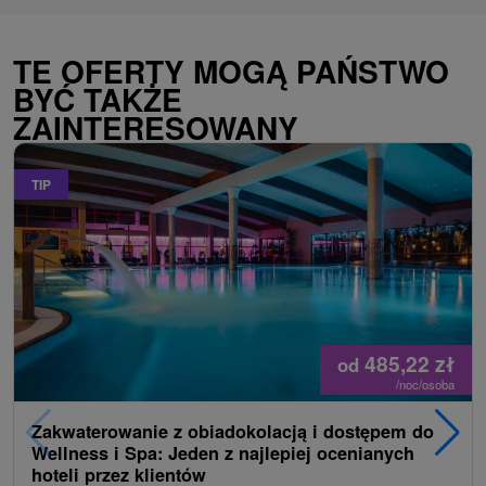
TE OFERTY MOGĄ PAŃSTWO
BYĆ TAKŻE
ZAINTERESOWANY
TIP
485,22
zł
od
/noc/osoba
Zakwaterowanie z obiadokolacją i dostępem do
Wellness i Spa: Jeden z najlepiej ocenianych
hoteli przez klientów