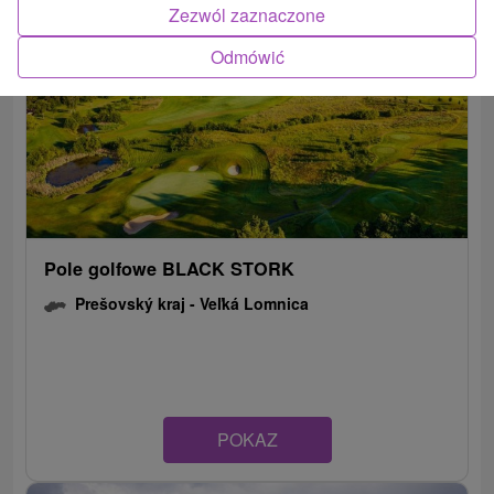
Zezwól zaznaczone
Odmówić
Pole golfowe BLACK STORK
Prešovský kraj -
Veľká Lomnica
POKAZ