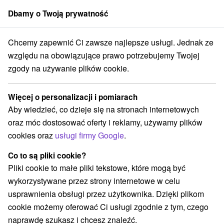
Dbamy o Twoją prywatność
członek grupy
Sorger
Chcemy zapewnić Ci zawsze najlepsze usługi. Jednak ze
Atrakcje na Słowacji
Pola golfowe
w Tatrach
względu na obowiązujące prawo potrzebujemy Twojej
zgody na używanie plików cookie.
Pola golfowe w Tatrach
Więcej o personalizacji i pomiarach
Kategorie
Aby wiedzieć, co dzieje się na stronach internetowych
oraz móc dostosować oferty i reklamy, używamy plików
Wszystkie kategorie
Zamki
(1)
cookies oraz
usługi firmy Google
.
Areny laserowe i paintball
(3)
Wieże obserwacyjne i chodniki
(5)
Co to są pliki cookie?
Zamki, pałace, ruiny
(3)
Pliki cookie to małe pliki tekstowe, które mogą być
Loty widokowe i rejsy wycieczkowe
Sporty
(1)
(11)
wykorzystywane przez strony internetowe w celu
Jazda konna
Skanseny
Chaty górskie
(3)
(6)
(19)
usprawnienia obsługi przez użytkownika. Dzięki plikom
Ośrodki i miasteczka dziecięce
(8)
cookie możemy oferować Ci usługi zgodnie z tym, czego
Obiekty architektoniczne
Ośrodek narciarski
(2)
(16)
naprawdę szukasz i chcesz znaleźć.