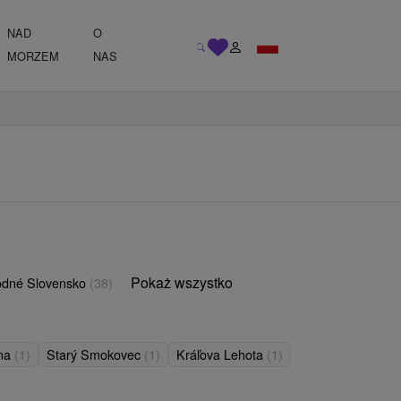
NAD
O
MORZEM
NAS
Pokaż wszystko
odné Slovensko
(38)
ina
(1)
Starý Smokovec
(1)
Kráľova Lehota
(1)