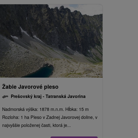
Žabie Javorové pleso
Prešovský kraj -
Tatranská Javorina
Nadmorská výška: 1878 m.n.m. Hĺbka: 15 m
Rozloha: 1 ha Pleso v Zadnej Javorovej doline, v
najvyššie položenej časti, ktorá je...