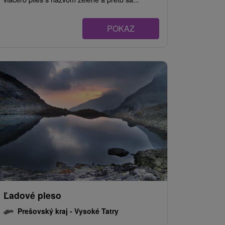
POKAZ
Ľadové pleso
Prešovský kraj -
Vysoké Tatry