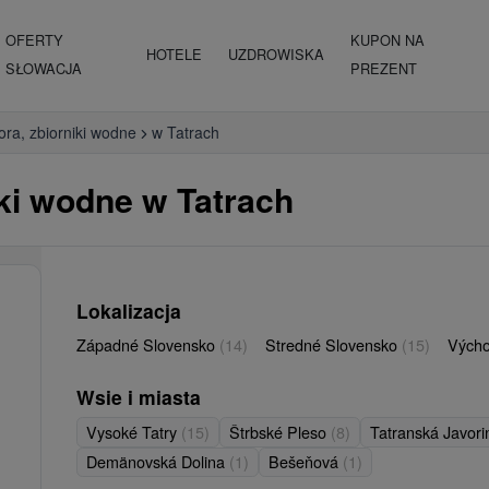
OFERTY
KUPON NA
HOTELE
UZDROWISKA
SŁOWACJA
PREZENT
iora, zbiorniki wodne
w Tatrach
niki wodne w Tatrach
Lokalizacja
Západné Slovensko
(14)
Stredné Slovensko
(15)
Vých
Wsie i miasta
Vysoké Tatry
(15)
Štrbské Pleso
(8)
Tatranská Javor
Demänovská Dolina
(1)
Bešeňová
(1)