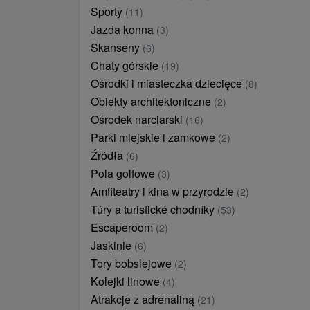
Sporty
(11)
Jazda konna
(3)
Skanseny
(6)
Chaty górskie
(19)
Ośrodki i miasteczka dziecięce
(8)
Obiekty architektoniczne
(2)
Ośrodek narciarski
(16)
Parki miejskie i zamkowe
(2)
Źródła
(6)
Pola golfowe
(3)
Amfiteatry i kina w przyrodzie
(2)
Túry a turistické chodníky
(53)
Escaperoom
(2)
Jaskinie
(6)
Tory bobslejowe
(2)
Kolejki linowe
(4)
Atrakcje z adrenaliną
(21)