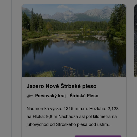
Jazero Nové Štrbské pleso
Prešovský kraj -
Štrbské Pleso
Nadmorská výška: 1315 m.n.m. Rozloha: 2,128
ha Hĺbka: 9,6 m Nachádza asi pol kilometra na
juhovýchod od Štrbského plesa pod ústím...