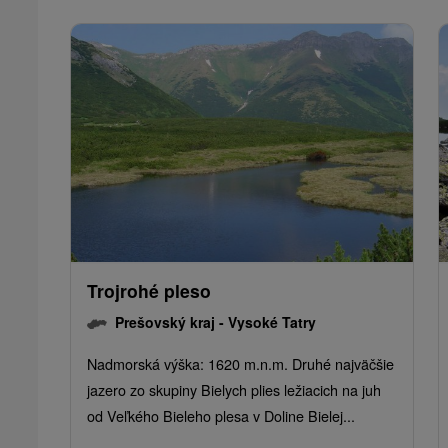
Trojrohé pleso
Prešovský kraj -
Vysoké Tatry
Nadmorská výška: 1620 m.n.m. Druhé najväčšie
jazero zo skupiny Bielych plies ležiacich na juh
od Veľkého Bieleho plesa v Doline Bielej...