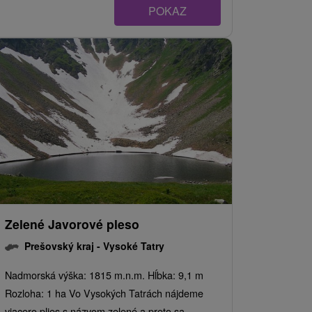
POKAZ
Zelené Javorové pleso
Prešovský kraj -
Vysoké Tatry
Nadmorská výška: 1815 m.n.m. Hĺbka: 9,1 m
Rozloha: 1 ha Vo Vysokých Tatrách nájdeme
viacero plies s názvom zelené a preto sa...