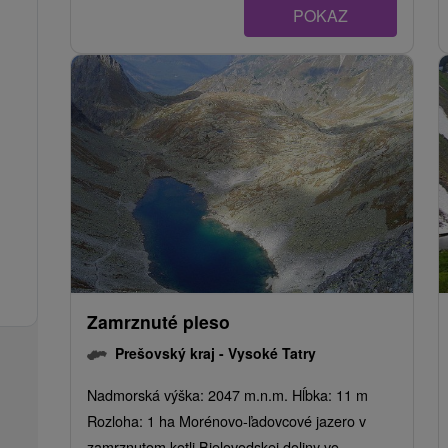
POKAZ
Zamrznuté pleso
Prešovský kraj -
Vysoké Tatry
Nadmorská výška: 2047 m.n.m. Hĺbka: 11 m
Rozloha: 1 ha Morénovo-ľadovcové jazero v
zamrznutom kotli Bielovodskej doliny vo