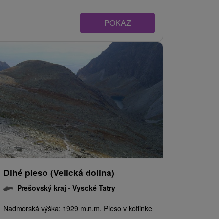
POKAZ
Dlhé pleso (Velická dolina)
Prešovský kraj -
Vysoké Tatry
Nadmorská výška: 1929 m.n.m. Pleso v kotlinke