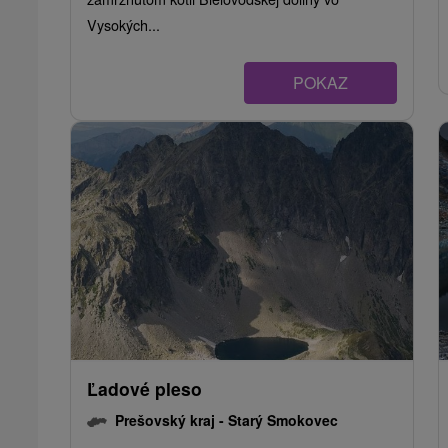
Vysokých...
POKAZ
Ľadové pleso
Prešovský kraj -
Starý Smokovec