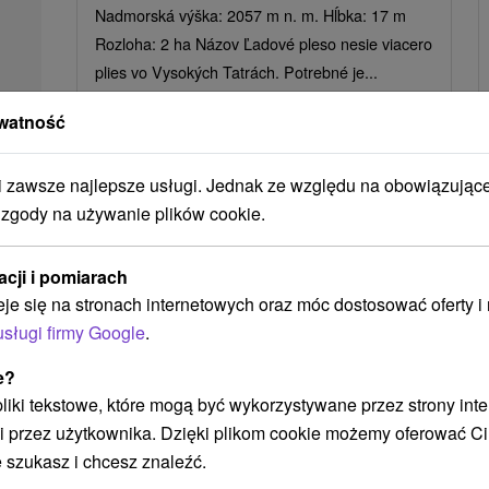
Nadmorská výška: 2057 m n. m. Hĺbka: 17 m
Rozloha: 2 ha Názov Ľadové pleso nesie viacero
plies vo Vysokých Tatrách. Potrebné je...
watność
POKAZ
zawsze najlepsze usługi. Jednak ze względu na obowiązując
 zgody na używanie plików cookie.
Ak plánujete navštíviť tieto atrakcie
acji i pomiarach
eje się na stronach internetowych oraz móc dostosować oferty 
Náš TIP
usługi firmy Google
.
e?
 pliki tekstowe, które mogą być wykorzystywane przez strony int
i przez użytkownika. Dzięki plikom cookie możemy oferować Ci
 szukasz i chcesz znaleźć.