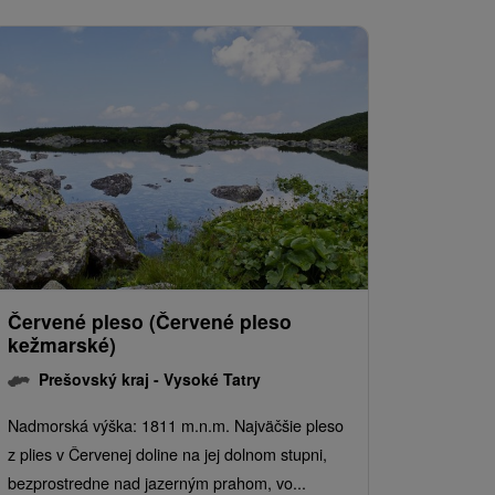
Červené pleso (Červené pleso
kežmarské)
Prešovský kraj -
Vysoké Tatry
Nadmorská výška: 1811 m.n.m. Najväčšie pleso
z plies v Červenej doline na jej dolnom stupni,
bezprostredne nad jazerným prahom, vo...