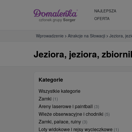
NAJLEPSZA
OFERTA
członek grupy
Sorger
Wprowadzenie
Atrakcje na Słowacji
Jeziora, jez
Jeziora, jeziora, zbior
Kategorie
Wszystkie kategorie
Zamki
(1)
Areny laserowe i paintball
(3)
Wieże obserwacyjne i chodniki
(5)
Zamki, pałace, ruiny
(3)
Loty widokowe i rejsy wycieczkowe
(1)