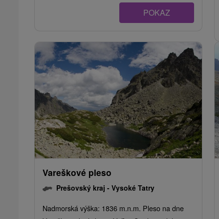
POKAZ
Vareškové pleso
Prešovský kraj -
Vysoké Tatry
Nadmorská výška: 1836 m.n.m. Pleso na dne