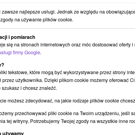
Raju: Dzieci bezpłatnie, wellness i
zawsze najlepsze usługi. Jednak ze względu na obowiązując
baseny
 zgody na używanie plików cookie.
Hotel Čingov
★
★
★
Słowacki Raj
Od 2 Noce
8,8
(99 recenzji)
acji i pomiarach
Śniadanie I Kolacja, Pełne Wyżywienie
eje się na stronach internetowych oraz móc dostosować oferty 
Relaks w krytym basenie i centrum odnowy
usługi firmy Google
.
biologicznej z pięcioma saunami lub wanną z
hydromasażem idealnie uzupełni przyjemny,
e?
odprężający...
 pliki tekstowe, które mogą być wykorzystywane przez strony int
i przez użytkownika. Dzięki plikom cookie możemy oferować Ci
 szukasz i chcesz znaleźć.
➝ Pokračovať v prehl
 możesz zdecydować, na jakie rodzaje plików cookie chcesz
ożemy przechowywać pliki cookie na Twoim urządzeniu, jeśli s
ia tej witryny. Potrzebujemy Twojej zgody na wszystkie inne ro
ych używamy