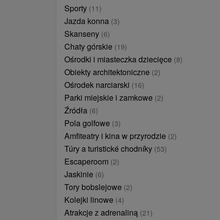
Sporty
(11)
Jazda konna
(3)
Skanseny
(6)
Chaty górskie
(19)
Ośrodki i miasteczka dziecięce
(8)
Obiekty architektoniczne
(2)
Ośrodek narciarski
(16)
Parki miejskie i zamkowe
(2)
Źródła
(6)
Pola golfowe
(3)
Amfiteatry i kina w przyrodzie
(2)
Túry a turistické chodníky
(53)
Escaperoom
(2)
Jaskinie
(6)
Tory bobslejowe
(2)
Kolejki linowe
(4)
Atrakcje z adrenaliną
(21)