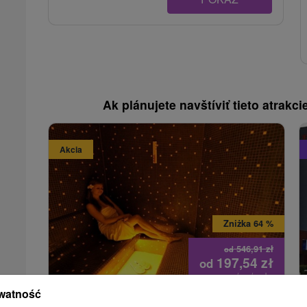
Ak plánujete navštíviť tieto atrakcie
Akcia
Zniżka 64 %
546,91
zł
od
197,54
zł
od
/noc/osoba
watność
Rodzinne wakacje w Słowackim