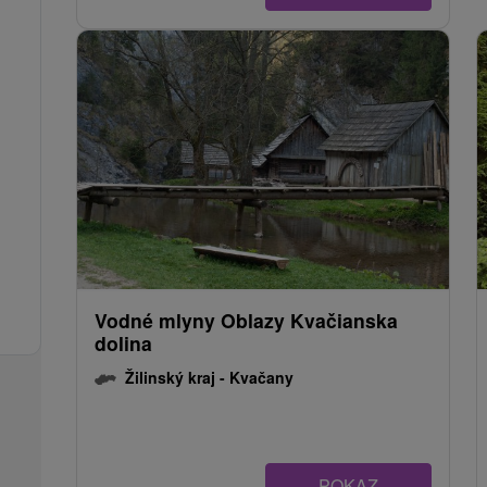
Vodné mlyny Oblazy Kvačianska
dolina
Žilinský kraj -
Kvačany
POKAZ