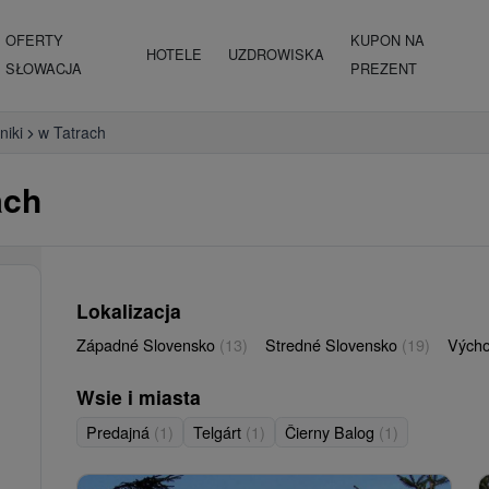
OFERTY
KUPON NA
HOTELE
UZDROWISKA
SŁOWACJA
PREZENT
niki
w Tatrach
ach
Lokalizacja
Západné Slovensko
(13)
Stredné Slovensko
(19)
Vých
Wsie i miasta
Predajná
(1)
Telgárt
(1)
Čierny Balog
(1)