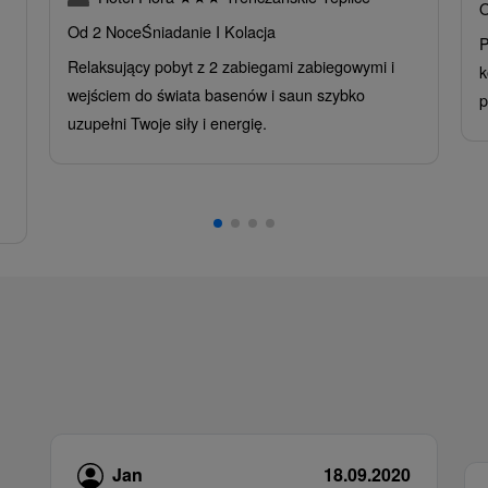
O
Od 2 Noce
Śniadanie I Kolacja
P
Relaksujący pobyt z 2 zabiegami zabiegowymi i
k
wejściem do świata basenów i saun szybko
p
uzupełni Twoje siły i energię.
Jan
18.09.2020