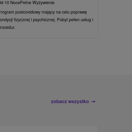
d 10 Noce
Pełne Wyżywienie
Grand 
rogram postcovidowy mający na celu poprawę
Od 2 Noce
A
ondycji fizycznej i psychicznej. Pobyt pełen usług i
Ciesz się z
rocedur.
wrażeń poby
atrakcje wod
zobacz wszystko