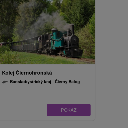
Kolej Čiernohronská
Banskobystrický kraj -
Čierny Balog
POKAZ