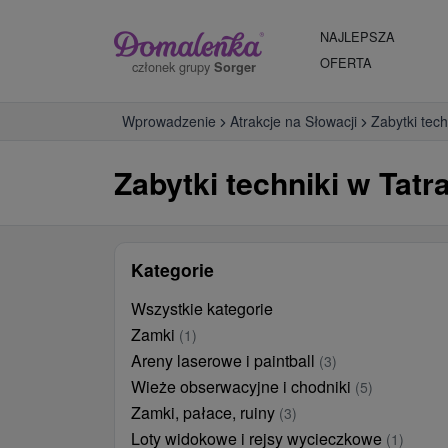
NAJLEPSZA
OFERTA
członek grupy
Sorger
Wprowadzenie
Atrakcje na Słowacji
Zabytki tech
Zabytki techniki w Tatr
Kategorie
Wszystkie kategorie
Zamki
(1)
Areny laserowe i paintball
(3)
Wieże obserwacyjne i chodniki
(5)
Zamki, pałace, ruiny
(3)
Loty widokowe i rejsy wycieczkowe
(1)