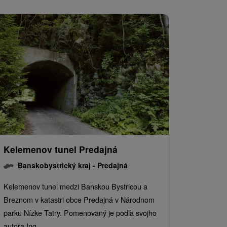
Kelemenov tunel Predajná
Banskobystrický kraj -
Predajná
Kelemenov tunel medzi Banskou Bystricou a
Breznom v katastri obce Predajná v Národnom
parku Nízke Tatry. Pomenovaný je podľa svojho
autora Ing....