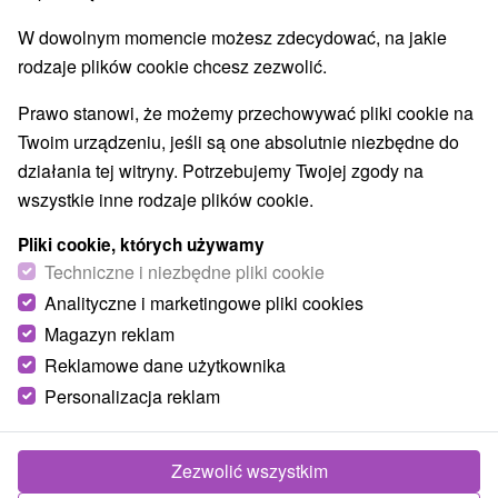
Parki miejskie i zamkowe
Źródła
(2)
(6)
W dowolnym momencie możesz zdecydować, na jakie
Pola golfowe
Amfiteatry i kina w przyrodzie
(3)
(2)
rodzaje plików cookie chcesz zezwolić.
Túry a turistické chodníky
Escaperoom
(53)
(2)
Jaskinie
Tory bobslejowe
Kolejki linowe
(6)
(2)
(4)
Prawo stanowi, że możemy przechowywać pliki cookie na
Atrakcje z adrenaliną
Atrakcje turystyczne
(21)
(29)
Twoim urządzeniu, jeśli są one absolutnie niezbędne do
Muzea i galerie
(15)
działania tej witryny. Potrzebujemy Twojej zgody na
Ogrody zoologiczne i fermy zwierząt
(1)
wszystkie inne rodzaje plików cookie.
Ogrody botaniczne
(2)
Jeziora, jeziora, zbiorniki wodne
Tarcze
(29)
(62)
Pliki cookie, których używamy
Atrakcje dla dzieci
Zabytki techniki
Pomniki
Techniczne i niezbędne pliki cookie
(52)
(4)
(2)
Wodospady
Kościoły drewniane
(14)
(3)
Analityczne i marketingowe pliki cookies
Aquaparki, baseny
(8)
Magazyn reklam
Reklamowe dane użytkownika
Wsie i miasta
Personalizacja reklam
Liptovský Ján
(2)
Starý Smokovec
(1)
Zezwolić wszystkim