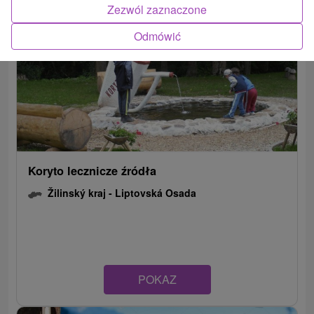
Zezwól zaznaczone
Odmówić
Koryto lecznicze źródła
Žilinský kraj -
Liptovská Osada
POKAZ