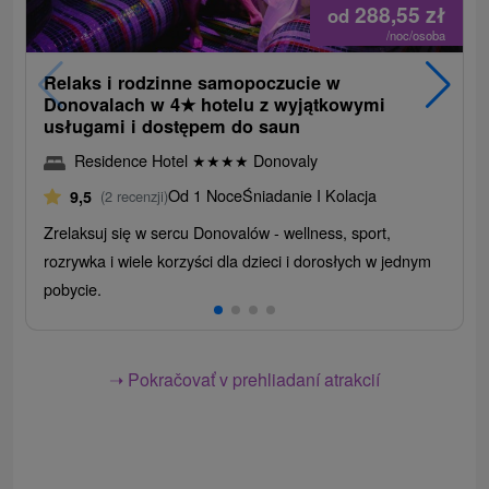
288,55
zł
od
/noc/osoba
Relaks i rodzinne samopoczucie w
Donovalach w 4
★
hotelu z wyjątkowymi
usługami i dostępem do saun
Residence Hotel
★
★
★
★
Donovaly
Od 1 Noce
Śniadanie I Kolacja
9,5
(2 recenzji)
Zrelaksuj się w sercu Donovalów - wellness, sport,
rozrywka i wiele korzyści dla dzieci i dorosłych w jednym
pobycie.
➝ Pokračovať v prehliadaní atrakcií