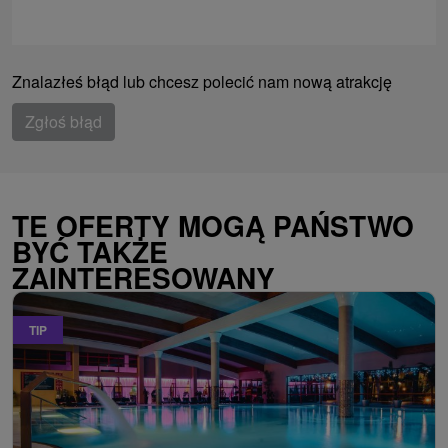
Znalazłeś błąd lub chcesz polecić nam nową atrakcję
Zgłoś błąd
TE OFERTY MOGĄ PAŃSTWO
BYĆ TAKŻE
ZAINTERESOWANY
TIP