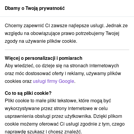
Dbamy o Twoją prywatność
członek grupy
Sorger
Chcemy zapewnić Ci zawsze najlepsze usługi. Jednak ze
Atrakcje na Słowacji
Źródła
w Tatrach
względu na obowiązujące prawo potrzebujemy Twojej
zgody na używanie plików cookie.
Źródła w Tatrach
Więcej o personalizacji i pomiarach
Kategorie
Aby wiedzieć, co dzieje się na stronach internetowych
oraz móc dostosować oferty i reklamy, używamy plików
Wszystkie kategorie
Zamki
(1)
cookies oraz
usługi firmy Google
.
Areny laserowe i paintball
(3)
Wieże obserwacyjne i chodniki
(5)
Co to są pliki cookie?
Zamki, pałace, ruiny
(3)
Pliki cookie to małe pliki tekstowe, które mogą być
Loty widokowe i rejsy wycieczkowe
Sporty
(1)
(11)
wykorzystywane przez strony internetowe w celu
Jazda konna
Skanseny
Chaty górskie
(3)
(6)
(19)
usprawnienia obsługi przez użytkownika. Dzięki plikom
Ośrodki i miasteczka dziecięce
(8)
cookie możemy oferować Ci usługi zgodnie z tym, czego
Obiekty architektoniczne
Ośrodek narciarski
(2)
(16)
naprawdę szukasz i chcesz znaleźć.