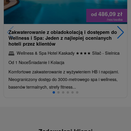
486,09
zł
od
/noc/osoba
Zakwaterowanie z obiadokolacją i dostępem do
Wellness i Spa: Jeden z najlepiej ocenianych
hoteli przez klientów
Wellness & Spa Hotel Kaskady
★
★
★
★
Sliač - Sielnica
Od 1 Noce
Śniadanie I Kolacja
Komfortowe zakwaterowanie z wyżywieniem HB i napojami.
Nieograniczony dostęp do 3000-metrowego spa i wellness,
basenów termalnych, strefy fitness...