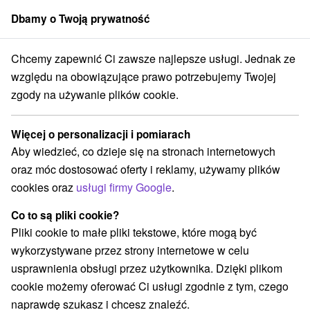
Dbamy o Twoją prywatność
członek grupy
Sorger
Chcemy zapewnić Ci zawsze najlepsze usługi. Jednak ze
ko
Žilinský kraj
Kvačany
Vodné mlyny Oblazy Kvačianska dolina
względu na obowiązujące prawo potrzebujemy Twojej
zgody na używanie plików cookie.
Vodné mlyny Oblazy Kvačianska
dolina
Więcej o personalizacji i pomiarach
Aby wiedzieć, co dzieje się na stronach internetowych
Wyświetl stronę internetową
Przejdź do
oraz móc dostosować oferty i reklamy, używamy plików
cookies oraz
usługi firmy Google
.
+421 905 52 5129
ozoblazy@gmail.com
Co to są pliki cookie?
Pliki cookie to małe pliki tekstowe, które mogą być
Facebook
wykorzystywane przez strony internetowe w celu
usprawnienia obsługi przez użytkownika. Dzięki plikom
Opinii Google
cookie możemy oferować Ci usługi zgodnie z tym, czego
032 23 Kvačany
GPS:
naprawdę szukasz i chcesz znaleźć.
N +49° 11' 42.38''