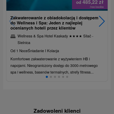
485,22
zł
od
/noc/osoba
Zakwaterowanie z obiadokolacją i dostępem
do Wellness i Spa: Jeden z najlepiej
ocenianych hoteli przez klientów
Wellness & Spa Hotel Kaskady
★
★
★
★
Sliač -
Sielnica
Od 1 Noce
Śniadanie I Kolacja
Komfortowe zakwaterowanie z wyżywieniem HB i
napojami. Nieograniczony dostęp do 3000-metrowego
spa i wellness, basenów termalnych, strefy fitness...
Zadowoleni klienci