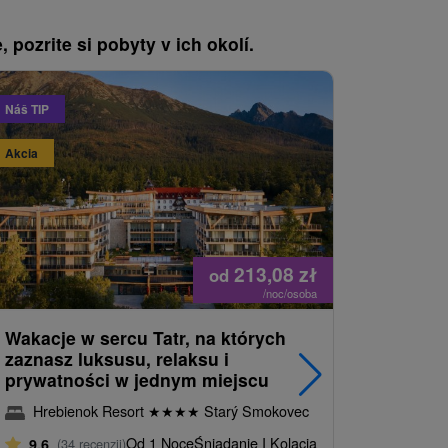
, pozrite si pobyty v ich okolí.
Náš TIP
Akcia
Akcia
213,08
zł
od
/noc/osoba
Wakacje w sercu Tatr, na których
Wellness
zaznasz luksusu, relaksu i
Wysokich
prywatności w jednym miejscu
Grand H
Hrebienok Resort
★
★
★
★
Starý Smokovec
Smokow
Od 1 Noce
Śniadanie I Kolacja
9,6
(34 recenzji)