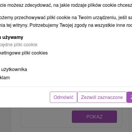
 możesz zdecydować, na jakie rodzaje plików cookie chcesz
ożemy przechowywać pliki cookie na Twoim urządzeniu, jeśli s
ia tej witryny. Potrzebujemy Twojej zgody na wszystkie inne ro
ych używamy
będne pliki cookie
ketingowe pliki cookies
 użytkownika
eklam
Ośrodek narciarski Starý Smokovec
Prešovský kraj -
Starý Smokovec
0.53 Km
Odmówić
Zezwól zaznaczone
POKAZ