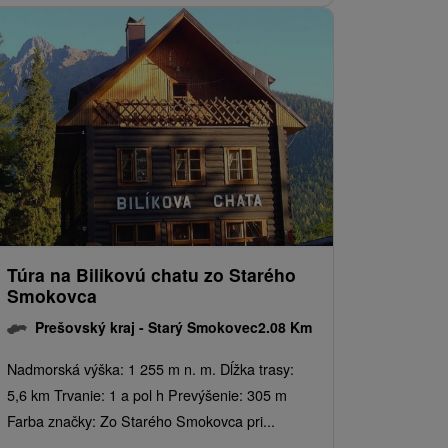
Túra na Bilikovú chatu zo Starého
Smokovca
Prešovský kraj -
Starý Smokovec
2.08 Km
Nadmorská výška: 1 255 m n. m. Dĺžka trasy:
5,6 km Trvanie: 1 a pol h Prevýšenie: 305 m
Farba značky: Zo Starého Smokovca pri...