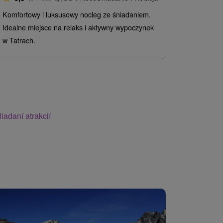
9,1
(371
Śniadanie I
Komfortowy i luksusowy nocleg ze śniadaniem.
Idealne miejsce na relaks i aktywny wypoczynek
Wakacje z n
w Tatrach.
obejmuje ró
nowego świa
jacuzzi.
iadaní atrakcií