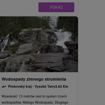
POKAZ
Wodospady zimnego strumienia
Prešovský kraj -
Vysoké Tatry
2.62 Km
Wysokość: 13 metrów Jest to system trzech
wodospadów, Małego Wodospadu, Długiego