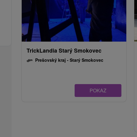
TrickLandia Starý Smokovec
Prešovský kraj -
Starý Smokovec
POKAZ