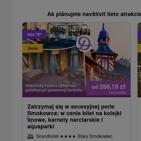
Ak plánujete navštíviť tieto atrakcie
Náš TIP
Akcia
288,19
zł
od
/noc/osoba
Zatrzymaj się w secesyjnej perle
Smokowca: w cenie bilet na kolejki
linowe, karnety narciarskie i
aquaparki
Grandhotel
★
★
★
★
Stary Smokowiec