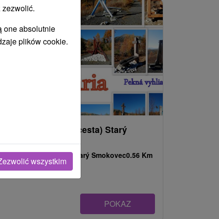
 zezwolić.
ą one absolutnie
dzaje plików cookie.
Kalvária (Krížová cesta) Starý
Smokovec
Prešovský kraj -
Starý Smokovec
0.56 Km
Zezwolić wszystkim
POKAZ