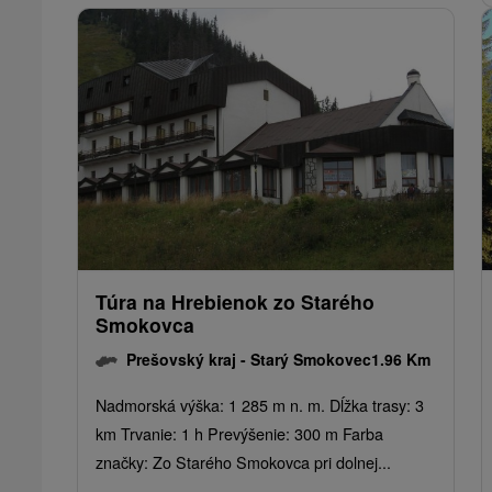
Túra na Hrebienok zo Starého
Smokovca
Prešovský kraj -
Starý Smokovec
1.96 Km
Nadmorská výška: 1 285 m n. m. Dĺžka trasy: 3
km Trvanie: 1 h Prevýšenie: 300 m Farba
značky: Zo Starého Smokovca pri dolnej...