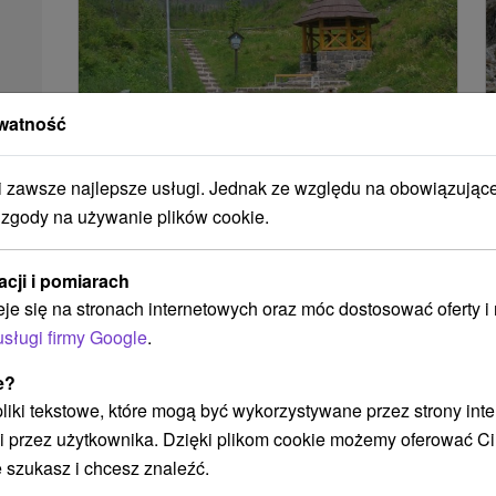
watność
zawsze najlepsze usługi. Jednak ze względu na obowiązując
 zgody na używanie plików cookie.
Źródło Smokovecká kyselka
Prešovský kraj -
Starý Smokovec
0.38 Km
acji i pomiarach
eje się na stronach internetowych oraz móc dostosować oferty 
usługi firmy Google
.
POKAZ
e?
 pliki tekstowe, które mogą być wykorzystywane przez strony int
i przez użytkownika. Dzięki plikom cookie możemy oferować Ci
 szukasz i chcesz znaleźć.