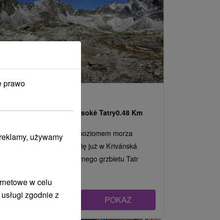
e prawo
Tarcza koperkowa
Prešovský kraj -
Vysoké Tatry
0.48 Km
Wysokość: 2363 m nad poziomem morza
i reklamy, używamy
Kôprovský štít znajduje się już w Krivánská
rázsoche, w pobliżu głównego grzbietu Tatr
Wysokich,...
ernetowe w celu
 usługi zgodnie z
POKAZ