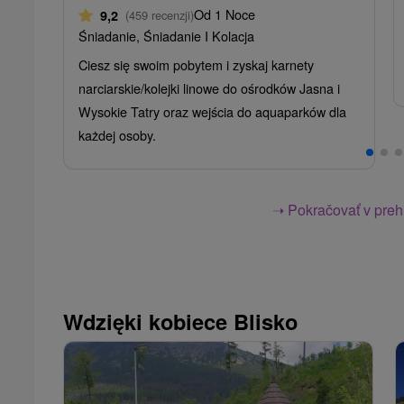
Od 1 Noce
9,2
(459 recenzji)
Śniadanie, Śniadanie I Kolacja
Ciesz się swoim pobytem i zyskaj karnety
narciarskie/kolejki linowe do ośrodków Jasna i
Wysokie Tatry oraz wejścia do aquaparków dla
każdej osoby.
➝ Pokračovať v prehl
Wdzięki kobiece Blisko