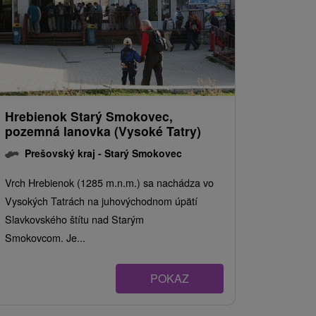
Hrebienok Starý Smokovec,
pozemná lanovka (Vysoké Tatry)
Prešovský kraj -
Starý Smokovec
Vrch Hrebienok (1285 m.n.m.) sa nachádza vo
Vysokých Tatrách na juhovýchodnom úpätí
Slavkovského štítu nad Starým
Smokovcom. Je...
POKAZ