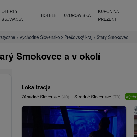
OFERTY
KUPON NA
HOTELE
UZDROWISKA
SŁOWACJA
PREZENT
ystyczne
Východné Slovensko
Prešovský kraj
Starý Smokovec
tarý Smokovec a v okolí
Lokalizacja
Západné Slovensko
(40)
Stredné Slovensko
(78)
Vých