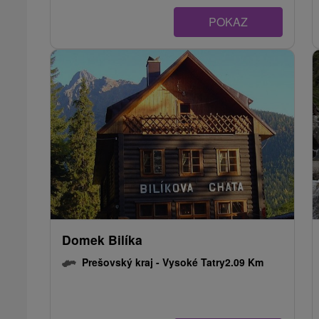
POKAZ
Domek Bilíka
Prešovský kraj -
Vysoké Tatry
2.09 Km