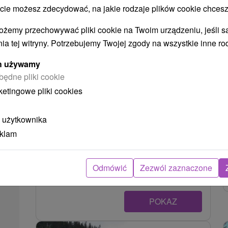
 możesz zdecydować, na jakie rodzaje plików cookie chcesz
ożemy przechowywać pliki cookie na Twoim urządzeniu, jeśli s
ia tej witryny. Potrzebujemy Twojej zgody na wszystkie inne ro
ych używamy
będne pliki cookie
ketingowe pliki cookies
Tarcza koperkowa
Prešovský kraj -
Vysoké Tatry
0.48 Km
 użytkownika
Wysokość: 2363 m nad poziomem morza
eklam
Kôprovský štít znajduje się już w Krivánská
rázsoche, w pobliżu głównego grzbietu Tatr
Odmówić
Zezwól zaznaczone
Wysokich,...
POKAZ