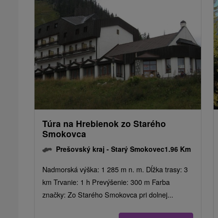
Túra na Hrebienok zo Starého
Smokovca
Prešovský kraj -
Starý Smokovec
1.96 Km
Nadmorská výška: 1 285 m n. m. Dĺžka trasy: 3
km Trvanie: 1 h Prevýšenie: 300 m Farba
značky: Zo Starého Smokovca pri dolnej...