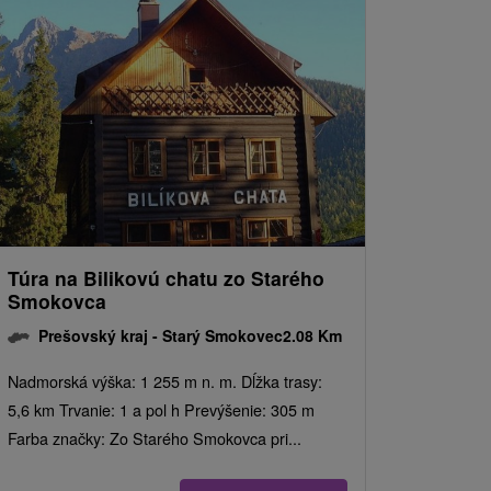
Túra na Bilikovú chatu zo Starého
Smokovca
Prešovský kraj -
Starý Smokovec
2.08 Km
Nadmorská výška: 1 255 m n. m. Dĺžka trasy:
5,6 km Trvanie: 1 a pol h Prevýšenie: 305 m
Farba značky: Zo Starého Smokovca pri...