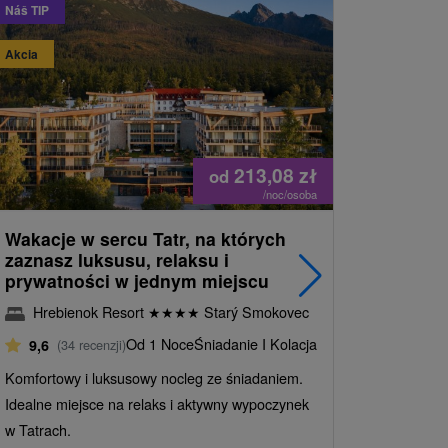
Náš TIP
Akcia
Akcia
213,08
zł
od
/noc/osoba
Wakacje w sercu Tatr, na których
Wellness
zaznasz luksusu, relaksu i
Wysokich
prywatności w jednym miejscu
Grand H
Hrebienok Resort
★
★
★
★
Starý Smokovec
Smokow
Od 1 Noce
Śniadanie I Kolacja
9,6
(34 recenzji)
9,1
(371
Śniadanie I
Komfortowy i luksusowy nocleg ze śniadaniem.
Idealne miejsce na relaks i aktywny wypoczynek
Wakacje z n
w Tatrach.
obejmuje ró