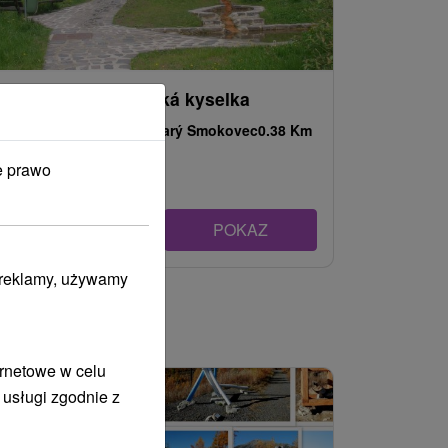
Źródło Smokovecká kyselka
Prešovský kraj -
Starý Smokovec
0.38 Km
e prawo
POKAZ
i reklamy, używamy
ernetowe w celu
 usługi zgodnie z