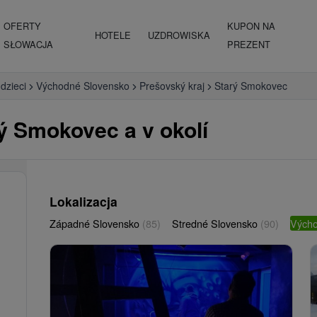
OFERTY
KUPON NA
HOTELE
UZDROWISKA
SŁOWACJA
PREZENT
 dzieci
Východné Slovensko
Prešovský kraj
Starý Smokovec
rý Smokovec a v okolí
Lokalizacja
Západné Slovensko
(85)
Stredné Slovensko
(90)
Vých