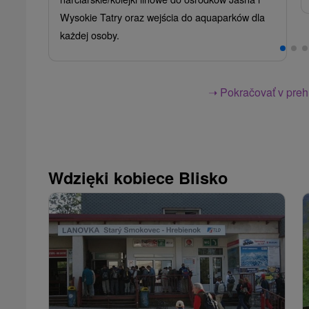
Wysokie Tatry oraz wejścia do aquaparków dla
każdej osoby.
➝ Pokračovať v prehl
Wdzięki kobiece Blisko