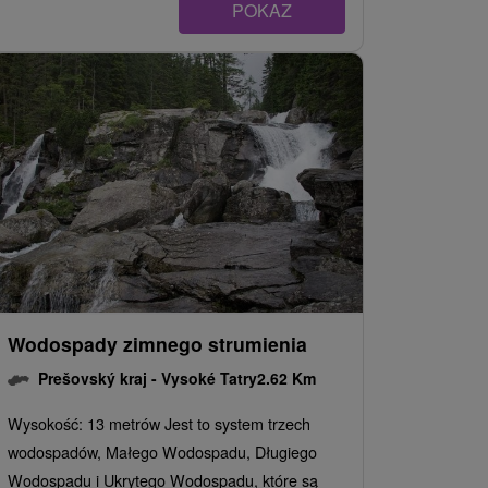
POKAZ
Wodospady zimnego strumienia
Prešovský kraj -
Vysoké Tatry
2.62 Km
Wysokość: 13 metrów Jest to system trzech
wodospadów, Małego Wodospadu, Długiego
Wodospadu i Ukrytego Wodospadu, które są