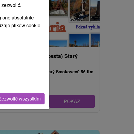
 zezwolić.
ą one absolutnie
dzaje plików cookie.
Kalvária (Krížová cesta) Starý
Smokovec
Prešovský kraj -
Starý Smokovec
0.56 Km
Zezwolić wszystkim
POKAZ