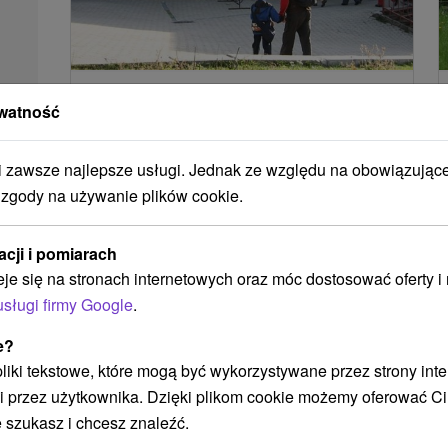
Hrebienok Starý Smokovec,
watność
pozemná lanovka (Vysoké Tatry)
Prešovský kraj -
Starý Smokovec
0.32 Km
zawsze najlepsze usługi. Jednak ze względu na obowiązując
Vrch Hrebienok (1285 m.n.m.) sa nachádza vo
 zgody na używanie plików cookie.
Vysokých Tatrách na juhovýchodnom úpätí
Slavkovského štítu nad Starým
acji i pomiarach
Smokovcom. Je...
eje się na stronach internetowych oraz móc dostosować oferty 
usługi firmy Google
.
POKAZ
e?
 pliki tekstowe, które mogą być wykorzystywane przez strony int
i przez użytkownika. Dzięki plikom cookie możemy oferować Ci
 szukasz i chcesz znaleźć.