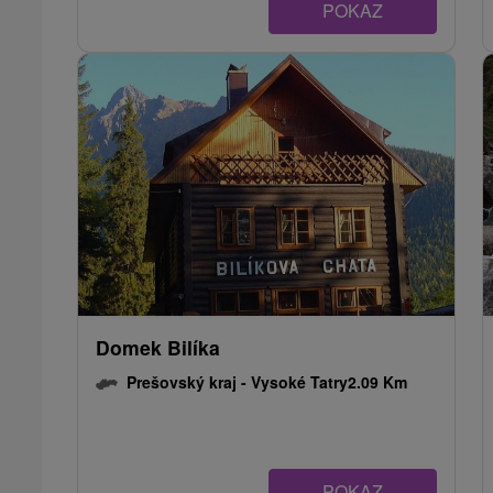
POKAZ
Domek Bilíka
Prešovský kraj -
Vysoké Tatry
2.09 Km
POKAZ