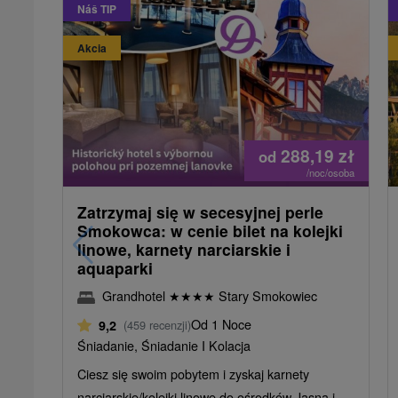
Náš TIP
Akcia
288,19
zł
od
/noc/osoba
Zatrzymaj się w secesyjnej perle
Smokowca: w cenie bilet na kolejki
linowe, karnety narciarskie i
aquaparki
Grandhotel
★
★
★
★
Stary Smokowiec
Od 1 Noce
9,2
(459 recenzji)
Śniadanie, Śniadanie I Kolacja
Ciesz się swoim pobytem i zyskaj karnety
narciarskie/kolejki linowe do ośrodków Jasna i