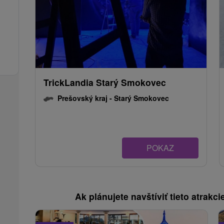
TrickLandia Starý Smokovec
Prešovský kraj -
Starý Smokovec
POKAZ
Ak plánujete navštíviť tieto atrakcie