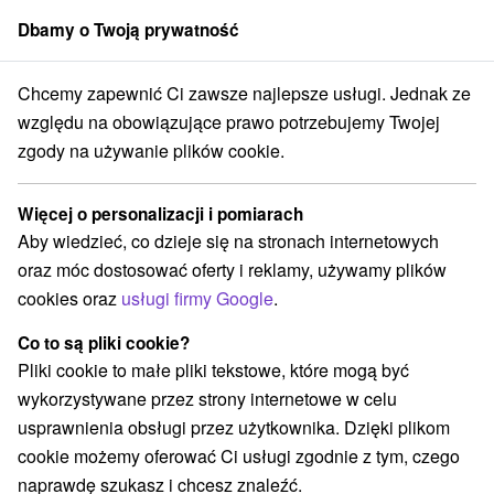
Dbamy o Twoją prywatność
członek grupy
Sorger
Chcemy zapewnić Ci zawsze najlepsze usługi. Jednak ze
Východné Slovensko
Prešovský kraj
Vysoké Tatry
Domek Bilíka
względu na obowiązujące prawo potrzebujemy Twojej
zgody na używanie plików cookie.
Domek Bilíka
Więcej o personalizacji i pomiarach
Wyświetl stronę internetową
Przejdź do
Aby wiedzieć, co dzieje się na stronach internetowych
oraz móc dostosować oferty i reklamy, używamy plików
cookies oraz
usługi firmy Google
.
+421 949 579 777
bilikch@azet.sk
Co to są pliki cookie?
Opinii Google
Pliki cookie to małe pliki tekstowe, które mogą być
Hrebienok
GPS:
wykorzystywane przez strony internetowe w celu
062 01 Vysoké Tatry-Starý Smokovec
N +49° 9' 36.31''
usprawnienia obsługi przez użytkownika. Dzięki plikom
E +20° 13' 27.75''
cookie możemy oferować Ci usługi zgodnie z tym, czego
naprawdę szukasz i chcesz znaleźć.