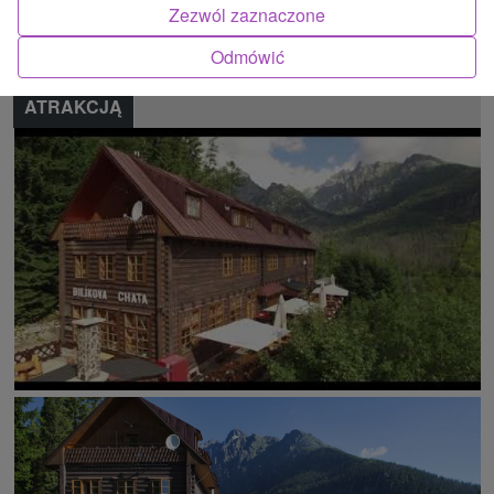
Zezwól zaznaczone
Zgłoś błąd
Odmówić
ATRAKCJĄ