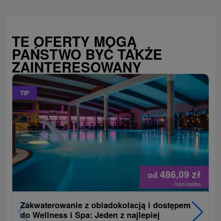
TE OFERTY MOGĄ
PAŃSTWO BYĆ TAKŻE
ZAINTERESOWANY
TIP
486,09
zł
od
/noc/osoba
Zakwaterowanie z obiadokolacją i dostępem
do Wellness i Spa: Jeden z najlepiej