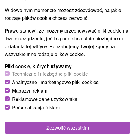
W dowolnym momencie możesz zdecydować, na jakie
rodzaje plików cookie chcesz zezwolić.
Prawo stanowi, że możemy przechowywać pliki cookie na
Twoim urządzeniu, jeśli są one absolutnie niezbędne do
działania tej witryny. Potrzebujemy Twojej zgody na
wszystkie inne rodzaje plików cookie.
Pliki cookie, których używamy
Techniczne i niezbędne pliki cookie
Analityczne i marketingowe pliki cookies
© OpenStreetMap
Magazyn reklam
Reklamowe dane użytkownika
Region turystyczny
Vysoké Tatry, v Tatrách, Východné Slovensko, Prešovský
Personalizacja reklam
kraj
Zezwolić wszystkim
Znalazłeś błąd lub chcesz polecić nam nową atrakcję