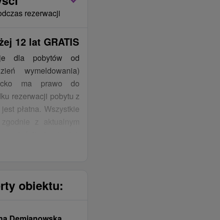
yści
odczas rezerwacji
żej 12 lat GRATIS
uje dla pobytów od
zień wymeldowania)
iecko ma prawo do
ku rezerwacji pobytu z
jest płatna. Wszystkie
 zgodnie z aktualnym
y podać liczbę i wiek
ferta nie łączy się z
mont łazienek i oferuje
rty obiektu:
ch kategoriach pokoi.
dka Jasná – Záhradky,
na Demianowska
ągów krzesełkowych,