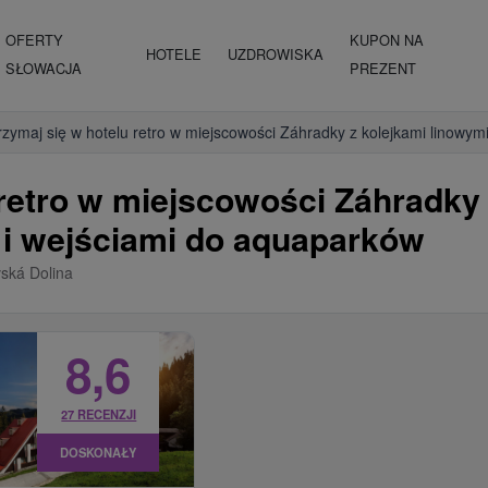
OFERTY
KUPON NA
HOTELE
UZDROWISKA
SŁOWACJA
PREZENT
rzymaj się w hotelu retro w miejscowości Záhradky z kolejkami linowym
 retro w miejscowości Záhradky 
 i wejściami do aquaparków
ká Dolina
8,6
27 RECENZJI
DOSKONAŁY