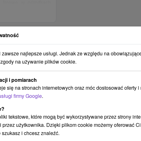
jki linowe w ośrodkach
Wysokie – Tatrzańska
 Jezioro
watność
skim można wykorzystać
zawsze najlepsze usługi. Jednak ze względu na obowiązując
 w restauracji
ejki linowe w ośrodkach
 zgody na używanie plików cookie.
nym hotel oferuje
można skorzystać z
Dostępne jest również
j lub Wysokich Tatrach,
acji i pomiarach
nia leżącom obok, w
ralandia lub Bešeňová
eje się na stronach internetowych oraz móc dostosować oferty 
żkę.
usługi firmy Google
.
mochód osobowy można
jek linowych i biletów
e hotelu na
e?
ja wszystkich członków
elu nie gwarantuje
 pliki tekstowe, które mogą być wykorzystywane przez strony int
pobytu. Jeśli klient
parkingowych, a ich
i przez użytkownika. Dzięki plikom cookie możemy oferować Ci
musi ją okazać podczas
eniem.
 szukasz i chcesz znaleźć.
wany wydaniem karty