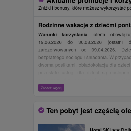
Aktualne promocje i korz
Zniżki i bonusy, które możesz wykorzystać p
Rodzinne wakacje z dziećmi poni
Warunki korzystania
: oferta obowiąz
19.06.2026 do 30.08.2026 (ostatni d
zarezerwowanych od 09.04.2026. Dz
bezpłatnego noclegu i śniadania. W przypad
dwoma posiłkami, obiadokolacja dla dzieci 
pozostałe usługi dla dzieci są dostępne
cennikiem. Aby skorzystać z oferty, należ
dzieci bezpośrednio podczas rezerwacji. O
Zobacz więcej
innymi zniżkami.
Pragnę poinformować, że hotel zakończył re
Ten pobyt jest częścią ofe
gościom wyższy standard usług we wszystki
W połączeniu z wyjątkową lokalizacją ośro
Hotel SKI
★
★
Doli
bezpośrednio przy stacjach dwóch wyci