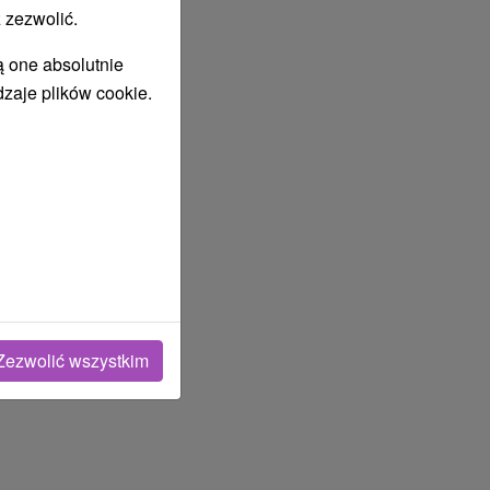
 zezwolić.
ą one absolutnie
dzaje plików cookie.
lipiec
2027
Zezwolić wszystkim