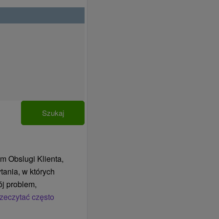
Szukaj
m Obslugi Klienta,
tania, w których
j problem,
zeczytać często