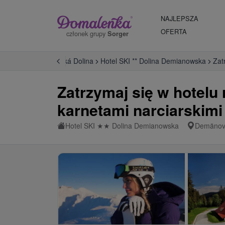
NAJLEPSZA
OFERTA
członek grupy
Sorger
ský kraj
Demänovská Dolina
Hotel SKI ** Dolina Demianowska
Zat
Zatrzymaj się w hotelu
karnetami narciarskimi
Hotel SKI
★
★
Dolina Demianowska
Demänovs