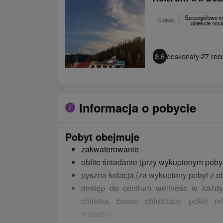
kilkoma trasami o różnym stopniu trudno
Szczegółowe in
Galeria
obiekcie no
wyśmienitą gastronomią, wyjątkową atmosf
skibusa (możliwość transportu do innych 
parku wodnego Tatralandia), Hot
8,6
doskonały
·
27 rece
najpopularniejszych obiektów sieci hoteli T
Informacja o pobycie
Pobyt obejmuje
zakwaterowanie
obfite śniadanie (przy wykupionym poby
pyszna kolacja (za wykupiony pobyt z o
dostęp do centrum wellness w każdy
chińska, basen chłodzący, pokój rel
masaży)