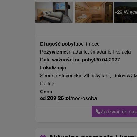
+29 Więce
Długość pobytu
od 1 noce
Pożywienie
śniadanie, śniadanie i kolacja
Data ważności na pobyt
30.04.2027
Lokalizacja
Stredné Slovensko, Žilinský kraj, Liptovský
Dolina
Cena
209,26
zł
/noc/osoba
od
Zadzwoń do nas 