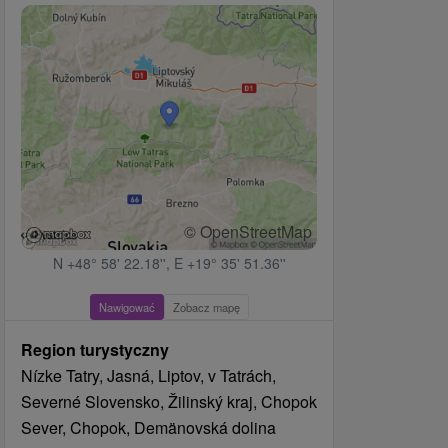
© OpenStreetMap
N +48° 58' 22.18'', E +19° 35' 51.36''
Nawigować
Zobacz mapę
Region turystyczny
Nízke Tatry, Jasná, Liptov, v Tatrách,
Severné Slovensko, Žilinský kraj, Chopok
Sever, Chopok, Demänovská dolina