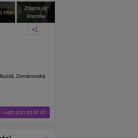
Zdjęcia od
j zdjęć
klientów
 Mikuláš, Demänovská
- +421 2 21 02 57 57