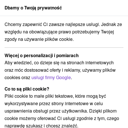
Dbamy o Twoją prywatność
członek grupy
Sorger
Chcemy zapewnić Ci zawsze najlepsze usługi. Jednak ze
redné Slovensko
Žilinský kraj
Jasná
Park linowy Tarzánia Jasná
względu na obowiązujące prawo potrzebujemy Twojej
zgody na używanie plików cookie.
Park linowy Tarzánia Jasná
Więcej o personalizacji i pomiarach
Wyświetl stronę internetową
Przejdź do
Aby wiedzieć, co dzieje się na stronach internetowych
oraz móc dostosować oferty i reklamy, używamy plików
cookies oraz
usługi firmy Google
.
+421 907 585 007
info@tarzania.sk
Co to są pliki cookie?
Facebook
Pliki cookie to małe pliki tekstowe, które mogą być
wykorzystywane przez strony internetowe w celu
Opinii Google
usprawnienia obsługi przez użytkownika. Dzięki plikom
031 01 Demänovská Dolina
GPS:
cookie możemy oferować Ci usługi zgodnie z tym, czego
N +48° 58' 25.26''
naprawdę szukasz i chcesz znaleźć.
E +19° 35' 49.94''