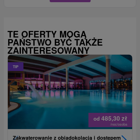
TE OFERTY MOGĄ
PAŃSTWO BYĆ TAKŻE
ZAINTERESOWANY
TIP
485,30
zł
od
/noc/osoba
Zakwaterowanie z obiadokolacją i dostępem