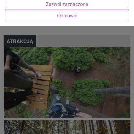
Zezwól zaznaczone
Znalazłeś błąd lub chcesz polecić nam nową atrakcję
Odmówić
Zgłoś błąd
ATRAKCJĄ