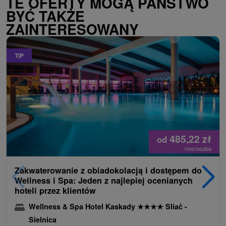
TE OFERTY MOGĄ PAŃSTWO
BYĆ TAKŻE
ZAINTERESOWANY
TIP
485,22
zł
od
/noc/osoba
Zakwaterowanie z obiadokolacją i dostępem do
Wellness i Spa: Jeden z najlepiej ocenianych
hoteli przez klientów
Wellness & Spa Hotel Kaskady
★
★
★
★
Sliač -
Sielnica