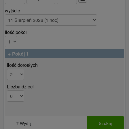
Cennik - dopłaty
wyjście
Płacą po przyjeździe w recepcji.
opłata lokalna 2 € / osoba / noc (klienci, którzy
Ilość pokoi
zakupią pobyt po 01.06.2025, będą mieli wliczoną
lokalną opłatę za zakwaterowanie w cenie pobytu)
transfer na lotnisko
+
Pokój 1
Ilość dorosłych
Liczba dzieci
❔ Wyślij
Szukaj