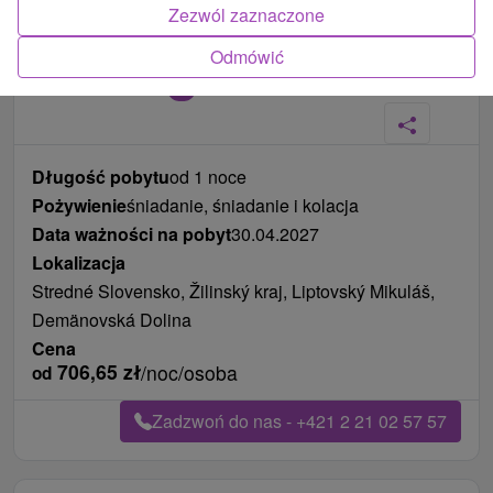
Zezwól zaznaczone
Odmówić
Zdjęcia od klientów
+5
Długość pobytu
od 1 noce
Pożywienie
śniadanie, śniadanie i kolacja
Data ważności na pobyt
30.04.2027
Lokalizacja
Stredné Slovensko, Žilinský kraj, Liptovský Mikuláš,
Demänovská Dolina
Cena
706,65
zł
/noc/osoba
od
Zadzwoń do nas - +421 2 21 02 57 57