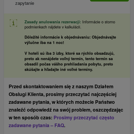
zapytanie
Informácie o storno
Zasady anulowania rezerwacji
podmienkach nájdete v kalkulácii.
Dôležité informácie k objednávaniu:
Objednávajte
výlučne iba na 1 noc!
V hoteli sú iba 3 izby, ktoré sa rýchlo obsadzujú,
preto ak nenájdete voľný termín, tento termín sa
obsadil počas vášho prehliadania pobytu, preto
skúšajte a hľadajte iné voľné termíny.
Przed skontaktowaniem się z naszym Działem
Obslugi Klienta, prosimy przeczytać najczęściej
zadawane pytania, w których możecie Państwo
znaleźć odpowiedź na swój problem, oszczędzając
w ten sposób czas:
Prosimy przeczytać często
zadawane pytania – FAQ
.