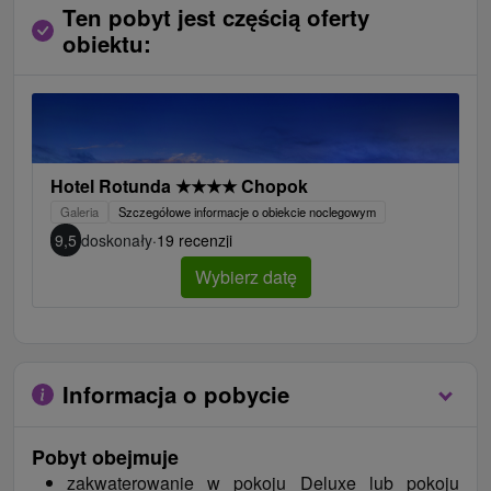
Ten pobyt jest częścią oferty
obiektu:
Hotel Rotunda
★
★
★
★
Chopok
Galeria
Szczegółowe informacje o obiekcie noclegowym
9,5
doskonały
·
19 recenzji
Wybierz datę
Informacja o pobycie
Pobyt obejmuje
zakwaterowanie w pokoju Deluxe lub pokoju