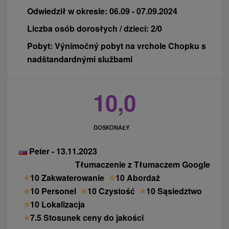
Odwiedził w okresie:
06.09 - 07.09.2024
Liczba osób dorosłych / dzieci:
2/0
Pobyt:
Výnimočný pobyt na vrchole Chopku s
nadštandardnými službami
10,0
DOSKONAŁY
Peter - 13.11.2023
Tłumaczenie z Tłumaczem Google
★
10 Zakwaterowanie
★
10 Abordaż
★
10 Personel
★
10 Czystość
★
10 Sąsiedztwo
★
10 Lokalizacja
★
7.5 Stosunek ceny do jakości