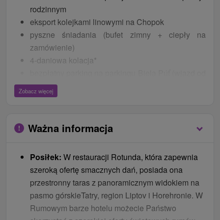
rodzinnym
eksport kolejkami linowymi na Chopok
pyszne śniadania (bufet zimny + ciepły na
zamówienie)
4-daniowa kolacja*
bezpłatny parking na parkingu Biela Púť (wjazd od
strony północnej) lub na dużym parkingu Krupová
Zobacz więcej
(wjazd od strony południowej)
prezent w pokoju - butelka Prosecco
zjazd kolejką linową z Chopka w dół
Ważna informacja
zaświadczenie o ukończeniu pobytu
doświadczalnego „Noc na Chopoku”
Posiłek:
W restauracji Rotunda, która zapewnia
połączenie WiFi
szeroką ofertę smacznych dań, posiada ona
karnety narciarskie i bilety na kolejki linowe w
przestronny taras z panoramicznym widokiem na
ośrodkach Jasná – Chopok Tatry Niskie, Tatry
pasmo górskieTatry, region Liptov i Horehronie. W
Wysokie – Tatrzańska Łomnica, Stary Smokowiec,
Rumowym barze hotelu możecie Państwo
Szczyrbskie Jezioro