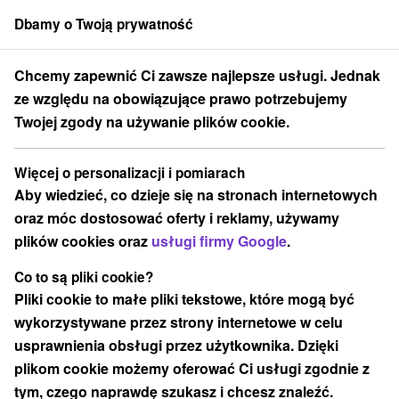
Dbamy o Twoją prywatność
członek grupy
Sorger
Chcemy zapewnić Ci zawsze najlepsze usługi. Jednak
pok
Noc pełna przygód na szczycie Chopoka: 4-daniowa kolacja, Prose
ze względu na obowiązujące prawo potrzebujemy
Twojej zgody na używanie plików cookie.
Noc pełna przygód na szczycie
Chopoka: 4-daniowa kolacja,
Więcej o personalizacji i pomiarach
Prosecco, kolejki linowe i parki
Aby wiedzieć, co dzieje się na stronach internetowych
wodne w cenie
oraz móc dostosować oferty i reklamy, używamy
Hotel Rotunda
★
★
★
★
Chopok
Demänovská Dolina
plików cookies oraz
usługi firmy Google
.
Co to są pliki cookie?
Pliki cookie to małe pliki tekstowe, które mogą być
Wybierz datę
wykorzystywane przez strony internetowe w celu
usprawnienia obsługi przez użytkownika. Dzięki
Przejdź do lokalizacji
plikom cookie możemy oferować Ci usługi zgodnie z
tym, czego naprawdę szukasz i chcesz znaleźć.