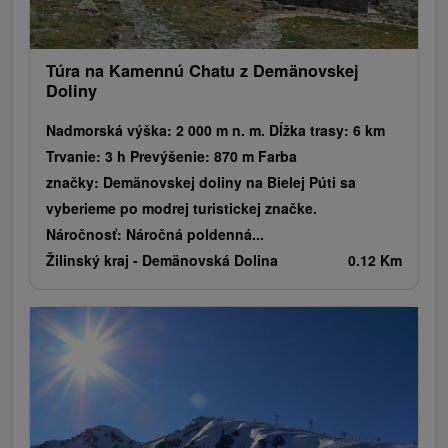
Túra na Kamennú Chatu z Demänovskej
Doliny
Nadmorská výška: 2 000 m n. m. Dĺžka trasy: 6 km
Trvanie: 3 h Prevýšenie: 870 m Farba
značky: Demänovskej doliny na Bielej Púti sa
vyberieme po modrej turistickej značke.
Náročnosť: Náročná poldenná...
Žilinský kraj -
Demänovská Dolina
0.12 Km