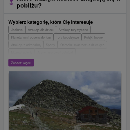
pobliżu?
Wybierz kategorię, która Cię interesuje
Jaskinie
Atrakcje dla dzieci
Atrakcje turystyczne
Planetarium i obserwatorium
Tory bobslejowe
Kolejki linowe
Atrakcje z adrenaliną
Sporty
Ośrodki i miasteczka dziecięce
Muzea i galerie
Areny laserowe i paintball
Wieże obserwacyjne i chodniki
Ogrody zoologiczne i fermy zwierząt
Zobacz więcej
Escaperoom
Aquaparki, baseny
Zamki, pałace, ruiny
Skanseny
Ogrody botaniczne
Parki miejskie i zamkowe
Loty widokowe i rejsy wycieczkowe
Tarcze
Jeziora, jeziora, zbiorniki wodne
Zabytki techniki
Pomniki
Wodospady
Kościoły drewniane
Źródła
Teatry
Jazda konna
Túry a turistické chodníky
Zamki
Chaty górskie
Miejsca sakralne
Rafting, rafting, rafting
Obiekty architektoniczne
Ośrodek narciarski
Pola golfowe
Tory gokartowe
Amfiteatry i kina w przyrodzie
Szlaki winne
Cyklotrasy