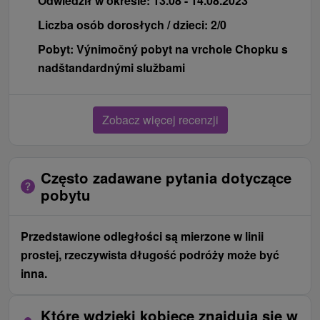
Odwiedził w okresie:
13.08 - 14.08.2023
Liczba osób dorosłych / dzieci:
2/0
Pobyt:
Výnimočný pobyt na vrchole Chopku s
nadštandardnými službami
Zobacz więcej recenzji
Często zadawane pytania dotyczące
pobytu
Przedstawione odległości są mierzone w linii
prostej, rzeczywista długość podróży może być
inna.
Które wdzięki kobiece znajdują się w