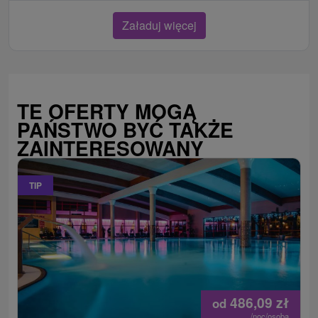
Załaduj więcej
TE OFERTY MOGĄ
PAŃSTWO BYĆ TAKŻE
ZAINTERESOWANY
TIP
486,09
zł
od
/noc/osoba