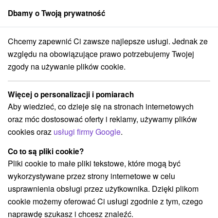
Dbamy o Twoją prywatność
członek grupy
Sorger
Chcemy zapewnić Ci zawsze najlepsze usługi. Jednak ze
é Slovensko
Prešovský kraj
Vysoké Tatry
Domek pod Soliskom
względu na obowiązujące prawo potrzebujemy Twojej
zgody na używanie plików cookie.
Domek pod Soliskom
Więcej o personalizacji i pomiarach
Wyświetl stronę internetową
Przejdź do
Aby wiedzieć, co dzieje się na stronach internetowych
oraz móc dostosować oferty i reklamy, używamy plików
cookies oraz
usługi firmy Google
.
+421 917 655 446
chatasolisko@gmail.com
Co to są pliki cookie?
Facebook
Pliki cookie to małe pliki tekstowe, które mogą być
wykorzystywane przez strony internetowe w celu
Opinii Google
usprawnienia obsługi przez użytkownika. Dzięki plikom
059 85 Štrbské Pleso - Vysoké Tatry
GPS:
cookie możemy oferować Ci usługi zgodnie z tym, czego
N +49° 8' 39.77''
naprawdę szukasz i chcesz znaleźć.
E +20° 2' 26.1''