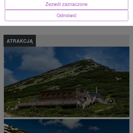
Zezwól zaznaczone
Znalazłeś błąd lub chcesz polecić nam nową atrakcję
Odmówić
Zgłoś błąd
ATRAKCJĄ