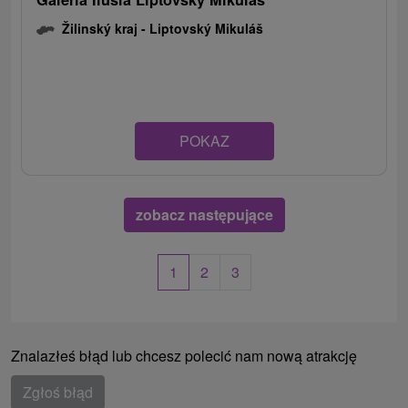
Žilinský kraj -
Liptovský Mikuláš
POKAZ
zobacz następujące
1
2
3
Znalazłeś błąd lub chcesz polecić nam nową atrakcję
Zgłoś błąd