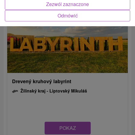
Zezwól zaznaczone
Odmówić
Drevený kruhový labyrint
Žilinský kraj -
Liptovský Mikuláš
POKAZ