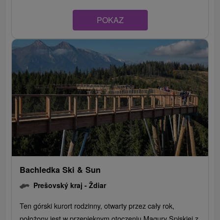
POKAZ
Bachledka Ski & Sun
Prešovský kraj -
Ždiar
Ten górski kurort rodzinny, otwarty przez cały rok,
położony jest w przepięknym otoczeniu Magury Spiskiej z