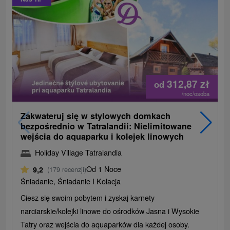
312,87
zł
od
/noc/osoba
Zakwateruj się w stylowych domkach
bezpośrednio w Tatralandii: Nielimitowane
wejścia do aquaparku i kolejek linowych
Holiday Village Tatralandia
Od 1 Noce
9,2
(179 recenzji)
Śniadanie, Śniadanie I Kolacja
Ciesz się swoim pobytem i zyskaj karnety
narciarskie/kolejki linowe do ośrodków Jasna i Wysokie
Tatry oraz wejścia do aquaparków dla każdej osoby.