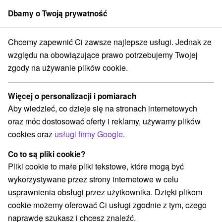
Dbamy o Twoją prywatność
członek grupy
Sorger
Chcemy zapewnić Ci zawsze najlepsze usługi. Jednak ze
Atrakcje na Słowacji
Atrakcje turystyczne
w Tatrach
względu na obowiązujące prawo potrzebujemy Twojej
zgody na używanie plików cookie.
Atrakcje turystyczne w Tatrach
Więcej o personalizacji i pomiarach
Kategorie
Aby wiedzieć, co dzieje się na stronach internetowych
oraz móc dostosować oferty i reklamy, używamy plików
Wszystkie kategorie
Zamki
(1)
cookies oraz
usługi firmy Google
.
Areny laserowe i paintball
(3)
Wieże obserwacyjne i chodniki
(5)
Co to są pliki cookie?
Zamki, pałace, ruiny
(3)
Pliki cookie to małe pliki tekstowe, które mogą być
Loty widokowe i rejsy wycieczkowe
Sporty
(1)
(11)
wykorzystywane przez strony internetowe w celu
Jazda konna
Skanseny
Chaty górskie
(3)
(6)
(19)
usprawnienia obsługi przez użytkownika. Dzięki plikom
Ośrodki i miasteczka dziecięce
(8)
cookie możemy oferować Ci usługi zgodnie z tym, czego
Obiekty architektoniczne
Ośrodek narciarski
(2)
(16)
naprawdę szukasz i chcesz znaleźć.