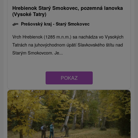
Hrebienok Starý Smokovec, pozemná lanovka
(Vysoké Tatry)
Prešovský kraj -
Starý Smokovec
Vrch Hrebienok (1285 m.n.m.) sa nachádza vo Vysokých
Tatrách na juhovýchodnom úpätí Slavkovského štítu nad
Starým Smokovcom. Je...
POKAZ