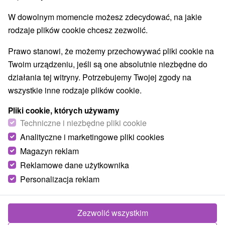
Parki miejskie i zamkowe
Źródła
(2)
(6)
W dowolnym momencie możesz zdecydować, na jakie
Pola golfowe
Amfiteatry i kina w przyrodzie
(3)
(2)
rodzaje plików cookie chcesz zezwolić.
Túry a turistické chodníky
Escaperoom
(53)
(2)
Jaskinie
Tory bobslejowe
Kolejki linowe
(6)
(2)
(4)
Prawo stanowi, że możemy przechowywać pliki cookie na
Atrakcje z adrenaliną
Atrakcje turystyczne
(21)
(29)
Twoim urządzeniu, jeśli są one absolutnie niezbędne do
Muzea i galerie
(15)
działania tej witryny. Potrzebujemy Twojej zgody na
Ogrody zoologiczne i fermy zwierząt
(1)
wszystkie inne rodzaje plików cookie.
Ogrody botaniczne
(2)
Jeziora, jeziora, zbiorniki wodne
Tarcze
(29)
(62)
Pliki cookie, których używamy
Atrakcje dla dzieci
Zabytki techniki
Pomniki
Techniczne i niezbędne pliki cookie
(52)
(4)
(2)
Wodospady
Kościoły drewniane
(14)
(3)
Analityczne i marketingowe pliki cookies
Aquaparki, baseny
(8)
Magazyn reklam
Reklamowe dane użytkownika
Wsie i miasta
Personalizacja reklam
Liptovský Mikuláš
(5)
Vysoké Tatry
(2)
Pokaż wszystko
Zezwolić wszystkim