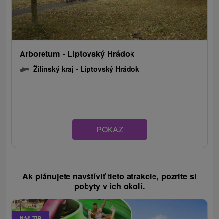
Arboretum - Liptovský Hrádok
Žilinský kraj -
Liptovský Hrádok
POKAZ
Ak plánujete navštíviť tieto atrakcie, pozrite si
pobyty v ich okolí.
Náš TIP