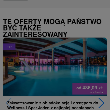
TE OFERTY MOGĄ PAŃSTWO
BYĆ TAKŻE
ZAINTERESOWANY
TIP
486,09
zł
od
/noc/osoba
Zakwaterowanie z obiadokolacją i dostępem do
Wellness i Spa: Jeden z najlepiej ocenianych