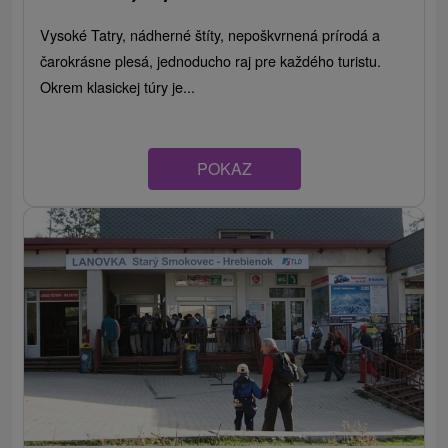
Vysoké Tatry, nádherné štíty, nepoškvrnená prírodá a
čarokrásne plesá, jednoducho raj pre každého turistu.
Okrem klasickej túry je...
POKAZ