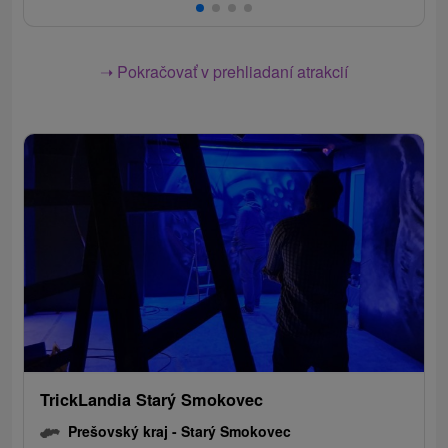
➝ Pokračovať v prehliadaní atrakcií
TrickLandia Starý Smokovec
Prešovský kraj -
Starý Smokovec