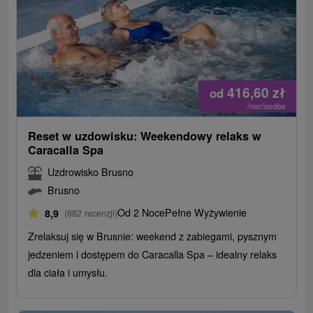
416,60
zł
od
/noc/osoba
Reset w uzdowisku: Weekendowy relaks w
Caracalla Spa
Uzdrowisko Brusno
Brusno
Od 2 Noce
Pełne Wyżywienie
8,9
(882 recenzji)
Zrelaksuj się w Brusnie: weekend z zabiegami, pysznym
jedzeniem i dostępem do Caracalla Spa – idealny relaks
dla ciała i umysłu.