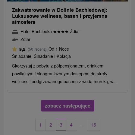
Zakwaterowanie w Dolinie Bachledowej:
Luksusowe wellness, basen i przyjemna
atmosfera
Hotel Bachledka
★
★
★
★
Ždiar
Ždiar
Od 1 Noce
9,5
(50 recenzji)
Śniadanie, Śniadanie I Kolacja
Skorzystaj z pobytu z półpensjonatem, drinkiem
powitalnym i nieograniczonym dostępem do strefy
wellness i podgrzewanego basenu z wodą morską, w...
zobacz następujące
...
1
2
3
4
15