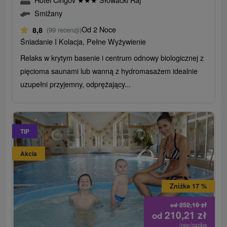
Smižany
Od 2 Noce
8,8
(99 recenzji)
Śniadanie I Kolacja, Pełne Wyżywienie
Relaks w krytym basenie i centrum odnowy biologicznej z
pięcioma saunami lub wanną z hydromasażem idealnie
uzupełni przyjemny, odprężający...
TIP
Akcia
Zniżka 17 %
252,18
zł
od
210,21
zł
od
/noc/osoba