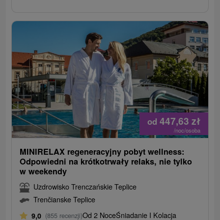
447,63
zł
od
/noc/osoba
MINIRELAX regeneracyjny pobyt wellness:
Odpowiedni na krótkotrwały relaks, nie tylko
w weekendy
Uzdrowisko Trenczańskie Teplice
Trenčianske Teplice
Od 2 Noce
Śniadanie I Kolacja
9,0
(855 recenzji)