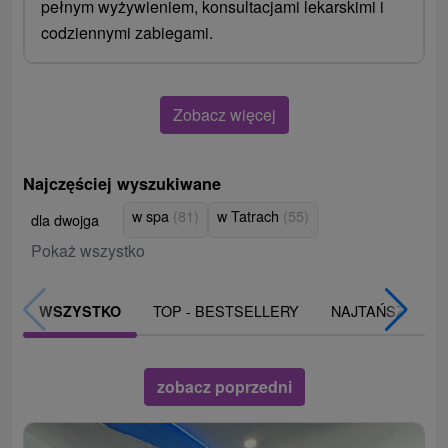
pełnym wyżywieniem, konsultacjami lekarskimi i
codziennymi zabiegami.
Zobacz więcej
Najczęściej wyszukiwane
w spa
(81)
w Tatrach
(55)
dla dwojga
Pokaż wszystko
TOP - BESTSELLERY
NAJTAŃSZE
WSZYSTKO
zobacz poprzedni