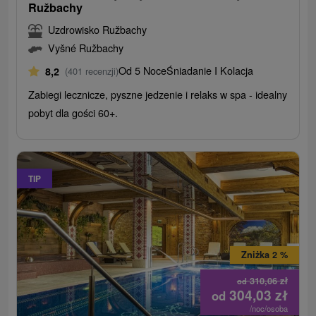
Ružbachy
Uzdrowisko Ružbachy
Vyšné Ružbachy
Od 5 Noce
Śniadanie I Kolacja
8,2
(401 recenzji)
Zabiegi lecznicze, pyszne jedzenie i relaks w spa - idealny
pobyt dla gości 60+.
TIP
Zniżka 2 %
310,06
zł
od
304,03
zł
od
/noc/osoba