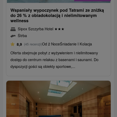
Wspaniały wypoczynek pod Tatrami ze zniżką
do 26 % z obiadokolacją i nielimitowanym
wellness
Sipox Szczyrba Hotel
★
★
★
Štrba
Od 2 Noce
Śniadanie I Kolacja
8,9
(45 recenzji)
Oferta obejmuje pobyt z wyżywieniem i nielimitowany
dostęp do centrum relaksu z basenami i saunami. Do
dyspozycji gości są obiekty sportowe,...