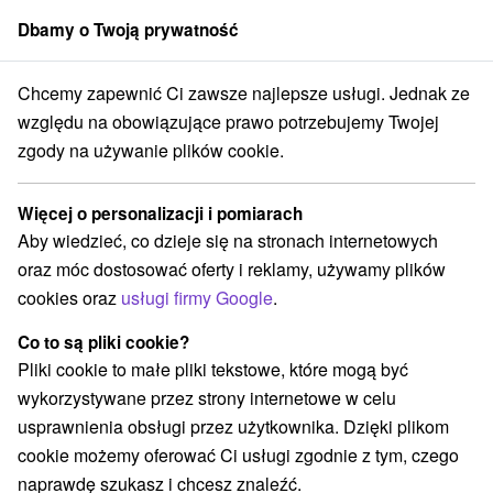
Dbamy o Twoją prywatność
członek grupy
Sorger
Chcemy zapewnić Ci zawsze najlepsze usługi. Jednak ze
Specjalne oferty na Słowacji
Pobyty z rabatem
względu na obowiązujące prawo potrzebujemy Twojej
zgody na używanie plików cookie.
Pobyty z rabatem
Więcej o personalizacji i pomiarach
Kategorie
Aby wiedzieć, co dzieje się na stronach internetowych
oraz móc dostosować oferty i reklamy, używamy plików
Wszystkie kategorie
Pobyty z rabatem
(148)
cookies oraz
usługi firmy Google
.
Wellness pobyty
Wyjazdy weekendowe
(217)
(192)
Romantyczne wypady
Pobyty dla seniorów
(56)
(85)
Co to są pliki cookie?
Wakacje rodzinne
(149)
Pliki cookie to małe pliki tekstowe, które mogą być
wykorzystywane przez strony internetowe w celu
usprawnienia obsługi przez użytkownika. Dzięki plikom
Wybierz lokalizację lub datę
cookie możemy oferować Ci usługi zgodnie z tym, czego
naprawdę szukasz i chcesz znaleźć.