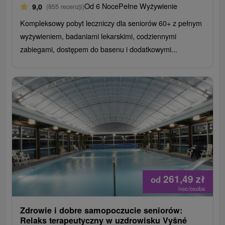
Od 6 Noce
Pełne Wyżywienie
9,0
(855 recenzji)
Kompleksowy pobyt leczniczy dla seniorów 60+ z pełnym
wyżywieniem, badaniami lekarskimi, codziennymi
zabiegami, dostępem do basenu i dodatkowymi...
261,49
zł
od
/noc/osoba
Zdrowie i dobre samopoczucie seniorów:
Relaks terapeutyczny w uzdrowisku Vyšné