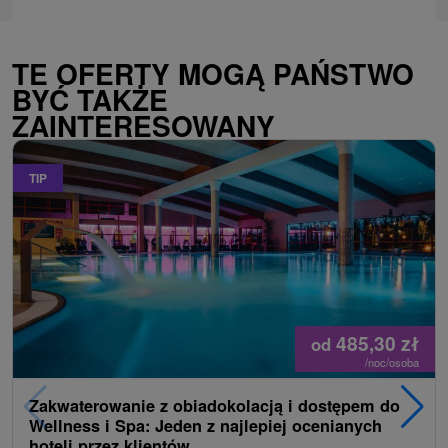
TE OFERTY MOGĄ PAŃSTWO
BYĆ TAKŻE
ZAINTERESOWANY
TIP
485,30
zł
od
/noc/osoba
Zakwaterowanie z obiadokolacją i dostępem do
Wellness i Spa: Jeden z najlepiej ocenianych
hoteli przez klientów