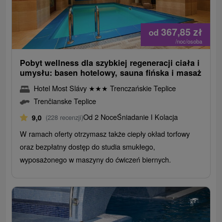
367,85
zł
od
/noc/osoba
Pobyt wellness dla szybkiej regeneracji ciała i
umysłu: basen hotelowy, sauna fińska i masaż
Hotel Most Slávy
★
★
★
Trenczańskie Teplice
Trenčianske Teplice
Od 2 Noce
Śniadanie I Kolacja
9,0
(228 recenzji)
W ramach oferty otrzymasz także ciepły okład torfowy
oraz bezpłatny dostęp do studia smukłego,
wyposażonego w maszyny do ćwiczeń biernych.