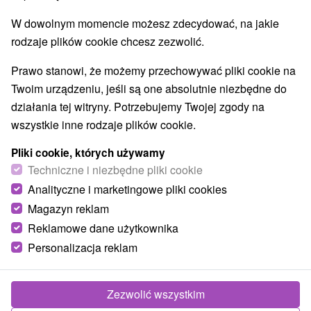
Najlepiej sprzedające
W dowolnym momencie możesz zdecydować, na jakie
rodzaje plików cookie chcesz zezwolić.
1.
Prawo stanowi, że możemy przechowywać pliki cookie na
Twoim urządzeniu, jeśli są one absolutnie niezbędne do
działania tej witryny. Potrzebujemy Twojej zgody na
wszystkie inne rodzaje plików cookie.
166,20
zł
od
Pliki cookie, których używamy
/noc/osoba
Techniczne i niezbędne pliki cookie
Analityczne i marketingowe pliki cookies
Urlop w nowych apartamentach w bliskiej
odległości od całorocznego Spa & Aquaparku
Magazyn reklam
Reklamowe dane użytkownika
Uzdrowisko Turczańskie Teplice
Personalizacja reklam
Od 1 Noce
Śniadanie, Śniadanie I Kolacja
Wybierz pobyt rodzinny, relaksacyjny lub wellness
w apartamencie z zabiegami i bezpłatnym
Zezwolić wszystkim
wstępem na basen olimpijski lub do aquaparku.