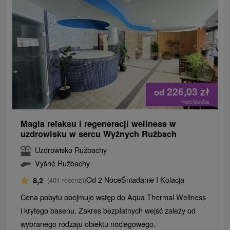
226,03
zł
od
/noc/osoba
Magia relaksu i regeneracji wellness w
uzdrowisku w sercu Wyżnych Rużbach
Uzdrowisko Ružbachy
Vyšné Ružbachy
Od 2 Noce
Śniadanie I Kolacja
8,2
(401 recenzji)
Cena pobytu obejmuje wstęp do Aqua Thermal Wellness
i krytego basenu. Zakres bezpłatnych wejść zależy od
wybranego rodzaju obiektu noclegowego.