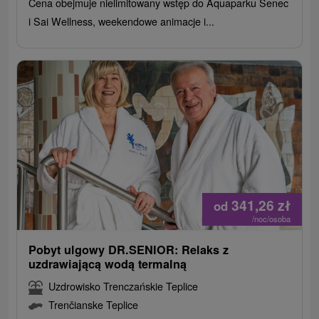
Cena obejmuje nielimitowany wstęp do Aquaparku Senec
i Sai Wellness, weekendowe animacje i...
341,26
zł
od
/noc/osoba
Pobyt ulgowy DR.SENIOR: Relaks z
uzdrawiającą wodą termalną
Uzdrowisko Trenczańskie Teplice
Trenčianske Teplice