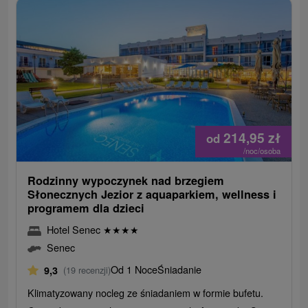
214,95
zł
od
/noc/osoba
Rodzinny wypoczynek nad brzegiem
Słonecznych Jezior z aquaparkiem, wellness i
programem dla dzieci
Hotel Senec
★
★
★
★
Senec
Od 1 Noce
Śniadanie
9,3
(19 recenzji)
Klimatyzowany nocleg ze śniadaniem w formie bufetu.