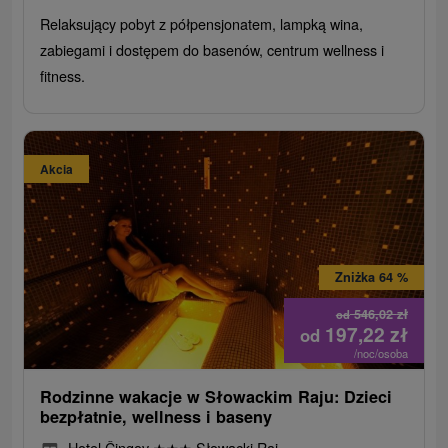
Relaksujący pobyt z półpensjonatem, lampką wina,
zabiegami i dostępem do basenów, centrum wellness i
fitness.
Akcia
Zniżka 64 %
546,02
zł
od
197,22
zł
od
/noc/osoba
Rodzinne wakacje w Słowackim Raju: Dzieci
bezpłatnie, wellness i baseny
Hotel Čingov
★
★
★
Słowacki Raj