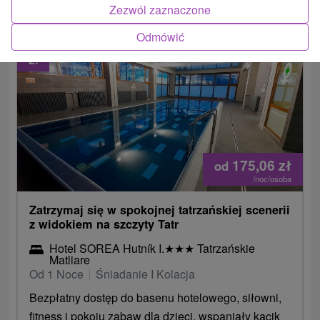
Zezwól zaznaczone
Odmówić
2.
175,06
zł
od
/noc/osoba
Zatrzymaj się w spokojnej tatrzańskiej scenerii
z widokiem na szczyty Tatr
Hotel SOREA Hutník I.
★
★
★
Tatrzańskie
Matliare
Od 1 Noce
Śniadanie I Kolacja
Bezpłatny dostęp do basenu hotelowego, siłowni,
fitness i pokoju zabaw dla dzieci, wspaniały kącik