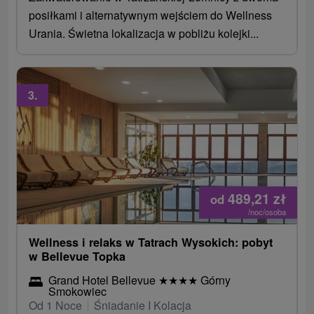
posiłkami i alternatywnym wejściem do Wellness
Urania. Świetna lokalizacja w pobliżu kolejki...
3.
489,21
zł
od
/noc/osoba
Wellness i relaks w Tatrach Wysokich: pobyt
w Bellevue Topka
Grand Hotel Bellevue
★
★
★
★
Górny
Smokowiec
Od 1 Noce
Śniadanie I Kolacja