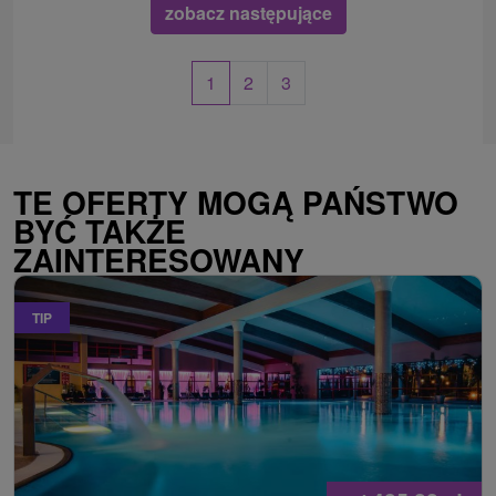
zobacz następujące
1
2
3
TE OFERTY MOGĄ PAŃSTWO
BYĆ TAKŻE
ZAINTERESOWANY
TIP