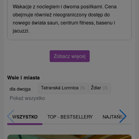
Wakacje z noclegiem i dwoma posiłkami. Cena
obejmuje również nieograniczony dostęp do
nowego świata saun, centrum fitness, basenu i
jacuzzi.
Zobacz więcej
Wsie i miasta
Tatranská Lomnica
(5)
Ždiar
(3)
dla dwojga
Pokaż wszystko
TOP - BESTSELLERY
NAJTAŃSZE
WSZYSTKO