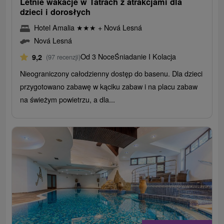
Letnie wakacje w Tatrach z atrakcjami dla
dzieci i dorosłych
Hotel Amalia
★
★
★
+ Nová Lesná
Nová Lesná
Od 3 Noce
Śniadanie I Kolacja
9,2
(97 recenzji)
Nieograniczony całodzienny dostęp do basenu. Dla dzieci
przygotowano zabawę w kąciku zabaw i na placu zabaw
na świeżym powietrzu, a dla...