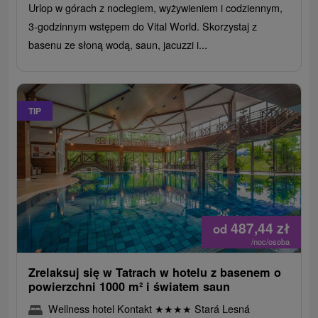
Urlop w górach z noclegiem, wyżywieniem i codziennym,
3-godzinnym wstępem do Vital World. Skorzystaj z
basenu ze słoną wodą, saun, jacuzzi i...
TIP
487,44
zł
od
/noc/osoba
Zrelaksuj się w Tatrach w hotelu z basenem o
powierzchni 1000 m² i światem saun
Wellness hotel Kontakt
★
★
★
★
Stará Lesná