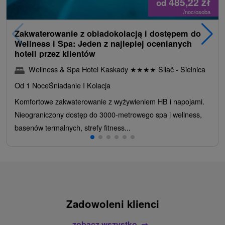
485,22
zł
od
/noc/osoba
Zakwaterowanie z obiadokolacją i dostępem do
Wellness i Spa: Jeden z najlepiej ocenianych
hoteli przez klientów
Wellness & Spa Hotel Kaskady
★
★
★
★
Sliač - Sielnica
Od 1 Noce
Śniadanie I Kolacja
Komfortowe zakwaterowanie z wyżywieniem HB i napojami.
Nieograniczony dostęp do 3000-metrowego spa i wellness,
basenów termalnych, strefy fitness...
Zadowoleni klienci
zobacz wszystko