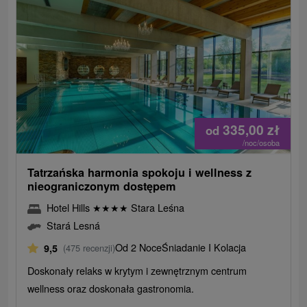
335,00
zł
od
/noc/osoba
Tatrzańska harmonia spokoju i wellness z
nieograniczonym dostępem
Hotel Hills
★
★
★
★
Stara Leśna
Stará Lesná
Od 2 Noce
Śniadanie I Kolacja
9,5
(475 recenzji)
Doskonały relaks w krytym i zewnętrznym centrum
wellness oraz doskonała gastronomia.