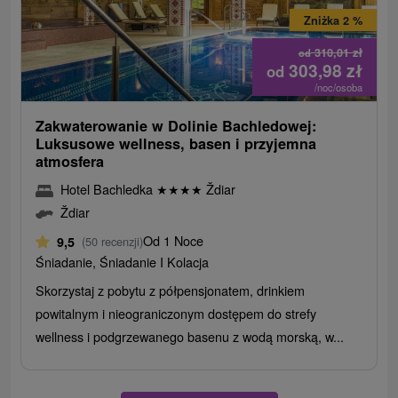
Zniżka 2 %
310,01
zł
od
303,98
zł
od
/noc/osoba
Zakwaterowanie w Dolinie Bachledowej:
Luksusowe wellness, basen i przyjemna
atmosfera
Hotel Bachledka
★
★
★
★
Ždiar
Ždiar
Od 1 Noce
9,5
(50 recenzji)
Śniadanie, Śniadanie I Kolacja
Skorzystaj z pobytu z półpensjonatem, drinkiem
powitalnym i nieograniczonym dostępem do strefy
wellness i podgrzewanego basenu z wodą morską, w...