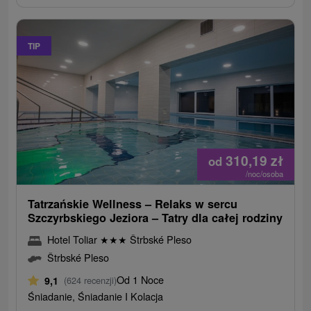
TIP
310,19
zł
od
/noc/osoba
Tatrzańskie Wellness – Relaks w sercu
Szczyrbskiego Jeziora – Tatry dla całej rodziny
Hotel Toliar
★
★
★
Štrbské Pleso
Štrbské Pleso
Od 1 Noce
9,1
(624 recenzji)
Śniadanie, Śniadanie I Kolacja