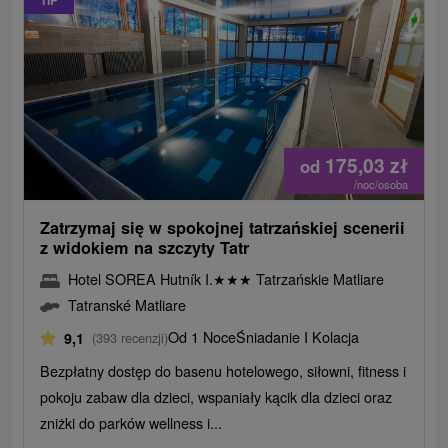
TIP
175,03
zł
od
/noc/osoba
Zatrzymaj się w spokojnej tatrzańskiej scenerii
z widokiem na szczyty Tatr
Hotel SOREA Hutník I.
★
★
★
Tatrzańskie Matliare
Tatranské Matliare
Od 1 Noce
Śniadanie I Kolacja
9,1
(393 recenzji)
Bezpłatny dostęp do basenu hotelowego, siłowni, fitness i
pokoju zabaw dla dzieci, wspaniały kącik dla dzieci oraz
zniżki do parków wellness i...