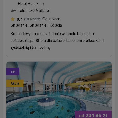
Hotel Hutník II.)
Tatranské Matliare
Od 1 Noce
8,7
(23 recenzji)
Śniadanie, Śniadanie I Kolacja
Komfortowy nocleg, śniadanie w formie bufetu lub
obiadokolacja, Strefa dla dzieci z basenem z piłeczkami,
zjeżdżalnią i trampoliną.
TIP
Akcia
234,86
zł
od