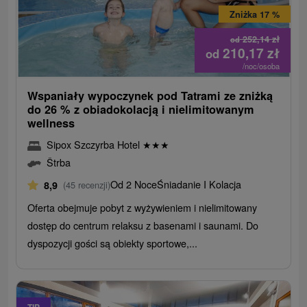
Zniżka 17 %
252,14
zł
od
210,17
zł
od
/noc/osoba
Wspaniały wypoczynek pod Tatrami ze zniżką
do 26 % z obiadokolacją i nielimitowanym
wellness
Sipox Szczyrba Hotel
★
★
★
Štrba
Od 2 Noce
Śniadanie I Kolacja
8,9
(45 recenzji)
Oferta obejmuje pobyt z wyżywieniem i nielimitowany
dostęp do centrum relaksu z basenami i saunami. Do
dyspozycji gości są obiekty sportowe,...