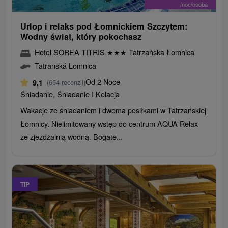
/noc/osoba
Urlop i relaks pod Łomnickiem Szczytem:
Wodny świat, który pokochasz
Hotel SOREA TITRIS
★
★
★
Tatrzańska Łomnica
Tatranská Lomnica
Od 2 Noce
9,1
(654 recenzji)
Śniadanie, Śniadanie I Kolacja
Wakacje ze śniadaniem i dwoma posiłkami w Tatrzańskiej
Łomnicy. Nielimitowany wstęp do centrum AQUA Relax
ze zjeżdżalnią wodną. Bogate...
TIP