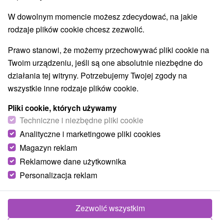
Najlepiej sprzedające
W dowolnym momencie możesz zdecydować, na jakie
rodzaje plików cookie chcesz zezwolić.
1.
Prawo stanowi, że możemy przechowywać pliki cookie na
Twoim urządzeniu, jeśli są one absolutnie niezbędne do
działania tej witryny. Potrzebujemy Twojej zgody na
wszystkie inne rodzaje plików cookie.
319,05
zł
od
Pliki cookie, których używamy
/noc/osoba
Techniczne i niezbędne pliki cookie
Analityczne i marketingowe pliki cookies
Tatry Relax & Fun: Pobyt z nieograniczonym
dostępem do Centrum Relaksu i rozrywką dla
Magazyn reklam
całej rodziny
Reklamowe dane użytkownika
Hotel Slovan
★
★
★
Tatrzańska Łomnica
Personalizacja reklam
Od 2 Noce
Śniadanie I Kolacja
Zakwaterowanie z dwoma posiłkami i
Zezwolić wszystkim
nieograniczonym dostępem do Centrum Relaksu.