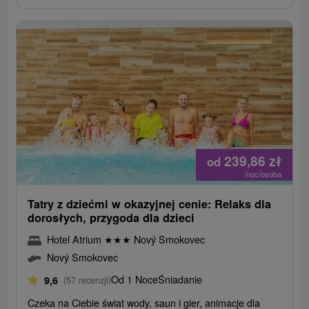
239,86
zł
od
/noc/osoba
Tatry z dziećmi w okazyjnej cenie: Relaks dla
dorosłych, przygoda dla dzieci
Hotel Atrium
★
★
★
Nový Smokovec
Nový Smokovec
Od 1 Noce
Śniadanie
9,6
(57 recenzji)
Czeka na Ciebie świat wody, saun i gier, animacje dla