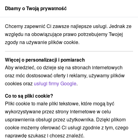
Dbamy o Twoją prywatność
członek grupy
Sorger
Chcemy zapewnić Ci zawsze najlepsze usługi. Jednak ze
Specjalne oferty na Słowacji
Pobyty z rabatem
Wysokie Tatry
względu na obowiązujące prawo potrzebujemy Twojej
zgody na używanie plików cookie.
Pobyty z rabatem Wysokie Tatry
Więcej o personalizacji i pomiarach
Kategorie
Aby wiedzieć, co dzieje się na stronach internetowych
oraz móc dostosować oferty i reklamy, używamy plików
Wszystkie kategorie
Pobyty z rabatem
(29)
cookies oraz
usługi firmy Google
.
Wellness pobyty
Wyjazdy weekendowe
(41)
(41)
Romantyczne wypady
Pobyty dla seniorów
(15)
(19)
Co to są pliki cookie?
Wakacje rodzinne
(39)
Pliki cookie to małe pliki tekstowe, które mogą być
wykorzystywane przez strony internetowe w celu
usprawnienia obsługi przez użytkownika. Dzięki plikom
Wybierz lokalizację lub datę
cookie możemy oferować Ci usługi zgodnie z tym, czego
naprawdę szukasz i chcesz znaleźć.