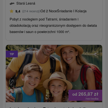
Stará Lesná
Od 2 Noce
Śniadanie I Kolacja
9,4
(214 recenzji)
Pobyt z noclegiem pod Tatrami, śniadaniem i
obiadokolacją oraz nieograniczonym dostępem do świata
basenów i saun o powierzchni 1000 m².
TIP
265,87
zł
od
/noc/osoba