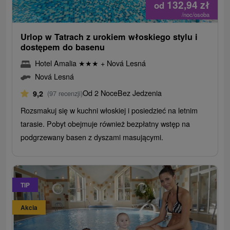
132,94
zł
od
/noc/osoba
Urlop w Tatrach z urokiem włoskiego stylu i
dostępem do basenu
Hotel Amalia
★
★
★
+ Nová Lesná
Nová Lesná
Od 2 Noce
Bez Jedzenia
9,2
(97 recenzji)
Rozsmakuj się w kuchni włoskiej i posiedzieć na letnim
tarasie. Pobyt obejmuje również bezpłatny wstęp na
podgrzewany basen z dyszami masującymi.
TIP
Akcia