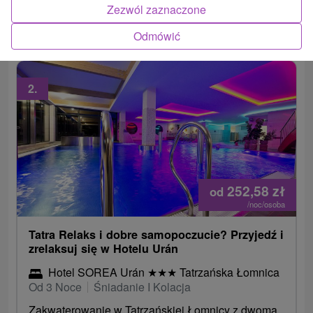
W cenę wliczony jest kącik dla dzieci, gry i zabawy
Zezwól zaznaczone
sportowe,...
Odmówić
2.
252,58
zł
od
/noc/osoba
Tatra Relaks i dobre samopoczucie? Przyjedź i
zrelaksuj się w Hotelu Urán
Hotel SOREA Urán
★
★
★
Tatrzańska Łomnica
Od 3 Noce
Śniadanie I Kolacja
Zakwaterowanie w Tatrzańskiej Łomnicy z dwoma