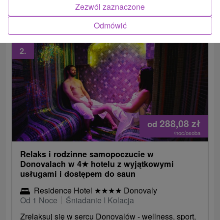
Zezwól zaznaczone
BEZPŁATNYM zabiegiem bonusowym.
Odmówić
2.
288,08
zł
od
/noc/osoba
Relaks i rodzinne samopoczucie w
Donovalach w 4
★
hotelu z wyjątkowymi
usługami i dostępem do saun
Residence Hotel
★
★
★
★
Donovaly
Od 1 Noce
Śniadanie I Kolacja
Zrelaksuj się w sercu Donovalów - wellness, sport,