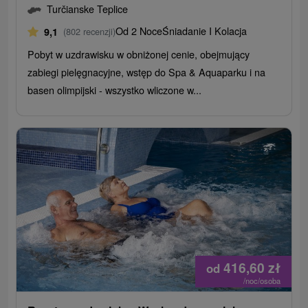
Turčianske Teplice
Od 2 Noce
Śniadanie I Kolacja
9,1
(802 recenzji)
Pobyt w uzdrawisku w obniżonej cenie, obejmujący
zabiegi pielęgnacyjne, wstęp do Spa & Aquaparku i na
basen olimpijski - wszystko wliczone w...
416,60
zł
od
/noc/osoba