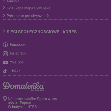
Zawody
Kvíz Slepá mapa Slovenska
Prihlásenie pre ubytovateľa
SIECI SPOŁECZNOŚCIOWE I ADRES
Facebook
Instagram
YouTube
TikTok
Námestie svätého Egídia 41/95
058 01 Poprad
W budynku INTESu