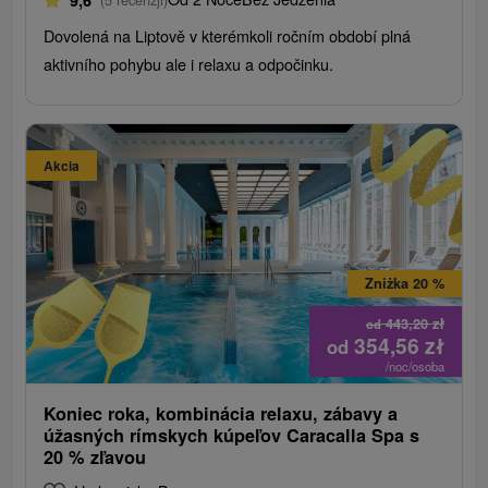
Dovolená na Liptově v kterémkoli ročním období plná
aktivního pohybu ale i relaxu a odpočinku.
Akcia
Zniżka 20 %
443,20
zł
od
354,56
zł
od
/noc/osoba
Koniec roka, kombinácia relaxu, zábavy a
úžasných rímskych kúpeľov Caracalla Spa s
20 % zľavou