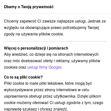
Dbamy o Twoją prywatność
członek grupy
Sorger
Chcemy zapewnić Ci zawsze najlepsze usługi. Jednak ze
Specjalne oferty na Słowacji
Pobyty z rabatem
Veľká Fatra
względu na obowiązujące prawo potrzebujemy Twojej
zgody na używanie plików cookie.
Pobyty z rabatem Veľká Fatra
Więcej o personalizacji i pomiarach
Kategorie
Aby wiedzieć, co dzieje się na stronach internetowych
oraz móc dostosować oferty i reklamy, używamy plików
Wszystkie kategorie
Pobyty z rabatem
(22)
cookies oraz
usługi firmy Google
.
Wellness pobyty
Wyjazdy weekendowe
(21)
(19)
Romantyczne wypady
Pobyty dla seniorów
(3)
(8)
Co to są pliki cookie?
Wakacje rodzinne
(16)
Pliki cookie to małe pliki tekstowe, które mogą być
wykorzystywane przez strony internetowe w celu
usprawnienia obsługi przez użytkownika. Dzięki plikom
Wybierz lokalizację lub datę
cookie możemy oferować Ci usługi zgodnie z tym, czego
naprawdę szukasz i chcesz znaleźć.