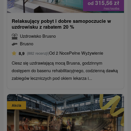
315,56
zł
od
/noc/osoba
Relaksujący pobyt i dobre samopoczucie w
uzdrowisku z rabatem 20 %
Uzdrowisko Brusno
Brusno
Od 2 Noce
Pełne Wyżywienie
8,9
(882 recenzji)
Ciesz się uzdrawiającą mocą Brusna, godzinnym
dostępem do basenu rehabilitacyjnego, codzienną dawką
zabiegów leczniczych pod okiem lekarza i...
Akcia