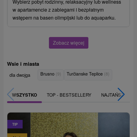
Wybierz pobyt rodzinny, relaksacyjny lub wellness
w apartamencie z zabiegami i bezpłatnym
wstępem na basen olimpijski lub do aquaparku.
Zobacz więcej
Wsie i miasta
Brusno
(9)
Turčianske Teplice
(8)
dla dwojga
TOP - BESTSELLERY
NAJTAŃSZE
WSZYSTKO
TIP