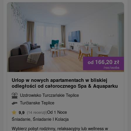
166,20
zł
od
/noc/osoba
Urlop w nowych apartamentach w bliskiej
odległości od całorocznego Spa & Aquaparku
Uzdrowisko Turczańskie Teplice
Turčianske Teplice
Od 1 Noce
9,9
(14 recenzji)
Śniadanie, Śniadanie I Kolacja
Wybierz pobyt rodzinny, relaksacyjny lub wellness w