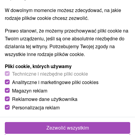
Najlepiej sprzedające
W dowolnym momencie możesz zdecydować, na jakie
rodzaje plików cookie chcesz zezwolić.
1.
Prawo stanowi, że możemy przechowywać pliki cookie na
Twoim urządzeniu, jeśli są one absolutnie niezbędne do
działania tej witryny. Potrzebujemy Twojej zgody na
wszystkie inne rodzaje plików cookie.
301,37
zł
od
Pliki cookie, których używamy
/noc/osoba
Techniczne i niezbędne pliki cookie
Analityczne i marketingowe pliki cookies
Turčiansky uzdrowiskowy SPECJALNA
OFERTA: Wellness, piwo i relaks w obniżonej
Magazyn reklam
cenie w wybranych terminach
Reklamowe dane użytkownika
Uzdrowisko Turczańskie Teplice
Personalizacja reklam
Od 2 Noce
Śniadanie I Kolacja
Specjalny pobyt uzdrowiskowy w świetnej cenie z
Zezwolić wszystkim
półpensją, wstępem do Spa & Aquapark i