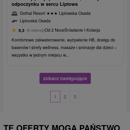
odpoczynku w sercu Liptowa
Gothal Resort
★
★
★
Liptowska Osada
Liptovská Osada
Od 2 Noce
Śniadanie I Kolacja
9,3
(6 recenzji)
Komfortowe zakwaterowanie, wyżywienie HB, dostęp do
basenów i strefy wellness, masaże i animacje dla dzieci –
wszystko w jednym miejscu w...
zobacz następujące
1
2
3
TE OFERTY MOGĄ PAŃSTWO