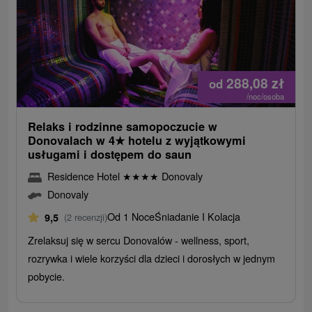
288,08
zł
od
/noc/osoba
Relaks i rodzinne samopoczucie w
Donovalach w 4
★
hotelu z wyjątkowymi
usługami i dostępem do saun
Residence Hotel
★
★
★
★
Donovaly
Donovaly
Od 1 Noce
Śniadanie I Kolacja
9,5
(2 recenzji)
Zrelaksuj się w sercu Donovalów - wellness, sport,
rozrywka i wiele korzyści dla dzieci i dorosłych w jednym
pobycie.