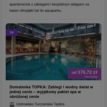
apartamencie z zabiegami i bezpłatnym wstępem na
basen olimpijski lub do aquaparku.
TIP
376,72
zł
od
/noc/osoba
Domalenka TOPKA: Zabiegi i wodny świat w
jednej cenie – wyjątkowy pakiet spa w
obniżonej cenie
Uzdrowisko Turczańskie Teplice