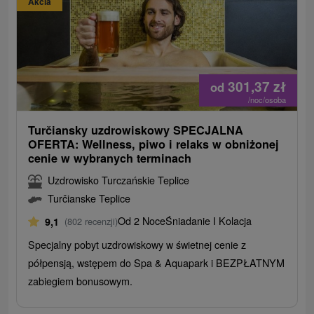
Akcia
301,37
zł
od
/noc/osoba
Turčiansky uzdrowiskowy SPECJALNA
OFERTA: Wellness, piwo i relaks w obniżonej
cenie w wybranych terminach
Uzdrowisko Turczańskie Teplice
Turčianske Teplice
Od 2 Noce
Śniadanie I Kolacja
9,1
(802 recenzji)
Specjalny pobyt uzdrowiskowy w świetnej cenie z
półpensją, wstępem do Spa & Aquapark i BEZPŁATNYM
zabiegiem bonusowym.