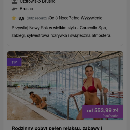
Uzdrowisko Brusno
Brusno
Od 3 Noce
Pełne Wyżywienie
8,9
(882 recenzji)
Przywitaj Nowy Rok w wielkim stylu - Caracalla Spa,
zabiegi, sylwestrowa rozrywka i świąteczna atmosfera.
TIP
553,99
zł
od
/noc/osoba
Rodzinny pobyt pełen relaksu, zabawy i