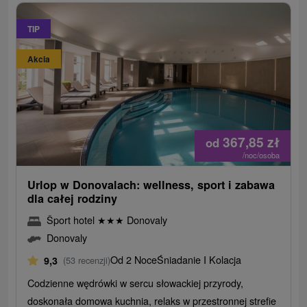
TIP
Akcia
367,85
zł
od
/noc/osoba
Urlop w Donovalach: wellness, sport i zabawa
dla całej rodziny
Šport hotel
★
★
★
Donovaly
Donovaly
Od 2 Noce
Śniadanie I Kolacja
9,3
(53 recenzji)
Codzienne wędrówki w sercu słowackiej przyrody,
doskonała domowa kuchnia, relaks w przestronnej strefie