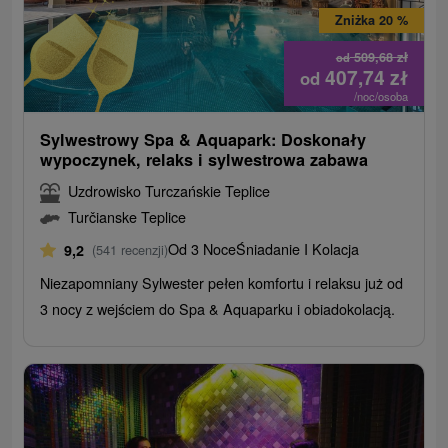
Zniżka 20 %
509,68
zł
od
407,74
zł
od
/noc/osoba
Sylwestrowy Spa & Aquapark: Doskonały
wypoczynek, relaks i sylwestrowa zabawa
Uzdrowisko Turczańskie Teplice
Turčianske Teplice
Od 3 Noce
Śniadanie I Kolacja
9,2
(541 recenzji)
Niezapomniany Sylwester pełen komfortu i relaksu już od
3 nocy z wejściem do Spa & Aquaparku i obiadokolacją.