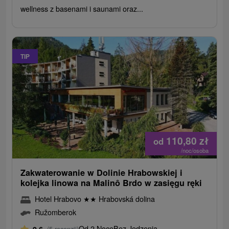
wellness z basenami i saunami oraz...
TIP
110,80
zł
od
/noc/osoba
Zakwaterowanie w Dolinie Hrabowskiej i
kolejka linowa na Malinô Brdo w zasięgu ręki
Hotel Hrabovo
★
★
Hrabovská dolina
Ružomberok
Od 2 Noce
Bez Jedzenia
9,6
(5 recenzji)