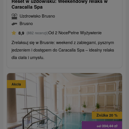
Reset w uzdowisku: Weekendowy relaks w
Caracalla Spa
Uzdrowisko Brusno
Brusno
Od 2 Noce
Pełne Wyżywienie
8,9
(882 recenzji)
Zrelaksuj się w Brusnie: weekend z zabiegami, pysznym
jedzeniem i dostępem do Caracalla Spa – idealny relaks
dla ciała i umysłu.
Akcia
Zniżka 20 %
394,44
zł
od