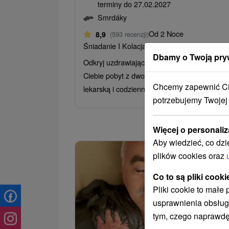
terminy do 27.02.2027
Smrdáky
Od 2 Noce
8,9
(593 recenzji)
Śniadanie I Kolacja
Dbamy o Twoją pry
Odkryj uzdrawiającą moc Smrdak. Czeka na
Ciebie pobyt z dwoma posiłkami, konsultacją
Chcemy zapewnić Ci 
lekarską i codziennymi zabiegami – od kąpieli
potrzebujemy Twojej
Więcej o personaliz
Aby wiedzieć, co dzi
plików cookies oraz
Co to są pliki cooki
Pliki cookie to małe
usprawnienia obsług
tym, czego naprawdę