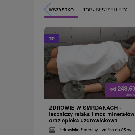
TOP - BESTSELLERY
WSZYSTKO
TIP
248,5
od
/noc/
ZDROWIE W SMRDÁKACH -
leczniczy relaks i moc minerałów
oraz opieka uzdrowiskowa
Uzdrowisko Smrdáky - zniżka do 25 % 