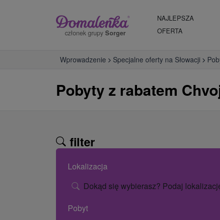
NAJLEPSZA
OFERTA
członek grupy
Sorger
Wprowadzenie
Specjalne oferty na Słowacji
Pob
Pobyty z rabatem Chvo
filter
Lokalizacja
Dokąd się wybierasz? Podaj lokalizacj
Pobyt