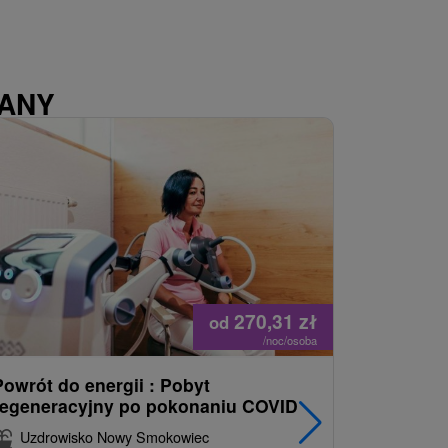
WANY
270,31
zł
od
/noc/osoba
Powrót do energii : Pobyt
Najlepiej
regeneracyjny po pokonaniu COVID
najpopul
korzystn
Uzdrowisko Nowy Smokowiec
INCLUSI