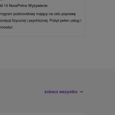
d 10 Noce
Pełne Wyżywienie
Grand 
rogram postcovidowy mający na celu poprawę
Od 2 Noce
A
ondycji fizycznej i psychicznej. Pobyt pełen usług i
Ciesz się z
rocedur.
wrażeń poby
atrakcje wod
zobacz wszystko