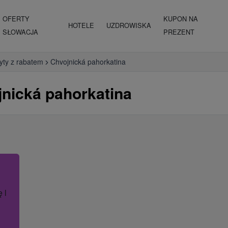
OFERTY
KUPON NA
HOTELE
UZDROWISKA
SŁOWACJA
PREZENT
yty z rabatem
Chvojnická pahorkatina
jnická pahorkatina
ę lub nazwę hotelu.