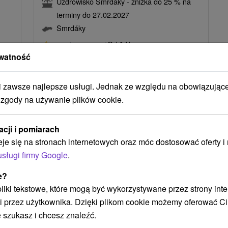
Uzdrowisko Smrdáky - zniżka do 25 % na
terminy do 27.02.2027
Smrdáky
Od 6 Noce
8,9
(593 recenzji)
watność
Pełne Wyżywienie
Kompleksowy program leczniczy prowadzący do
zawsze najlepsze usługi. Jednak ze względu na obowiązując
zmniejszenia objawów chorób skóry,
...
 zgody na używanie plików cookie.
złagodzenia sztywności i bólu oraz poprawy
sprawności ruchowej.
acji i pomiarach
eje się na stronach internetowych oraz móc dostosować oferty 
usługi firmy Google
.
e?
 pliki tekstowe, które mogą być wykorzystywane przez strony int
i przez użytkownika. Dzięki plikom cookie możemy oferować Ci
 szukasz i chcesz znaleźć.