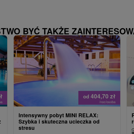
STWO BYĆ TAKŻE ZAINTERESO
ł
404,70
zł
od
ba
/noc/osoba
Intensywny pobyt MINI RELAX:
z
Szybka i skuteczna ucieczka od
stresu