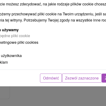
 możesz zdecydować, na jakie rodzaje plików cookie chcesz
8
zł
osoba
ożemy przechowywać pliki cookie na Twoim urządzeniu, jeśli s
ia tej witryny. Potrzebujemy Twojej zgody na wszystkie inne ro
ny
ych używamy
będne pliki cookie
ketingowe pliki cookies
na
 użytkownika
eklam
Odmówić
Zezwól zaznaczone
na z
 i