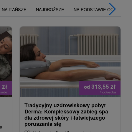
NAJTAŃSZE
NAJDROŻSZE
NA PODSTAWIE OCENY
9
zł
313,55
zł
od
osoba
/noc/osoba
Tradycyjny uzdrowiskowy pobyt
Derma: Kompleksowy zabieg spa
dla zdrowej skóry i łatwiejszego
poruszania się
na