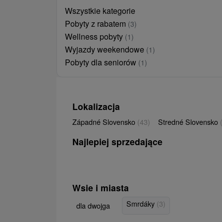
Wszystkie kategorie
Pobyty z rabatem
(3)
Wellness pobyty
(1)
Wyjazdy weekendowe
(1)
Pobyty dla seniorów
(1)
Lokalizacja
Západné Slovensko
(43)
Stredné Slovensko
Najlepiej sprzedające
Wsie i miasta
Smrdáky
(3)
dla dwojga