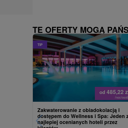
TE OFERTY MOGĄ PAŃ
TIP
485,22
z
od
/noc/oso
Zakwaterowanie z obiadokolacją i
dostępem do Wellness i Spa: Jeden 
najlepiej ocenianych hoteli przez
klientów