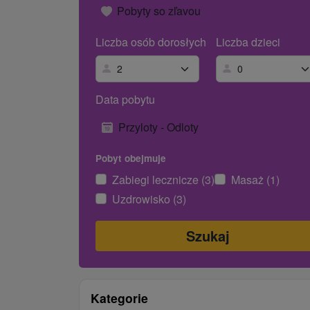
Pobyty so zľavou
Liczba osób dorosłych
Liczba dzieci
Data pobytu
Przyloty - Odloty
Pobyt obejmuje
Zabiegi lecznicze (3)
Masaż (1)
Uzdrowisko (3)
Kategorie