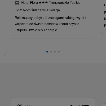
Hotel Flóra
★
★
★
Trenczańskie Teplice
O
Od 2 Noce
Śniadanie I Kolacja
P
Relaksujący pobyt z 2 zabiegami zabiegowymi i
k
wejściem do świata basenów i saun szybko
p
uzupełni Twoje siły i energię.