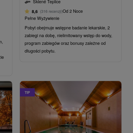
Sklené Teplice
Od 2 Noce
8,6
(316 recenzji)
Pełne Wyżywienie
Pobyt obejmuje wstępne badanie lekarskie, 2
zabiegi na dobę, nielimitowany wstęp do wody,
m,
program zabiegów oraz bonusy zależne od
długości pobytu.
ie
TIP