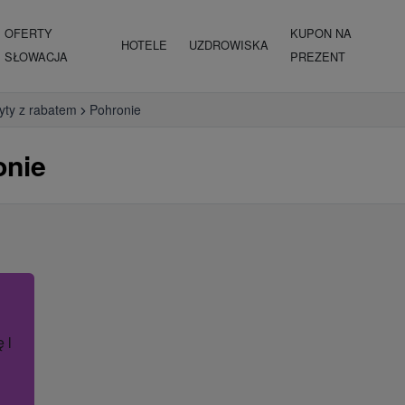
OFERTY
KUPON NA
HOTELE
UZDROWISKA
SŁOWACJA
PREZENT
yty z rabatem
Pohronie
onie
ę lub nazwę hotelu.