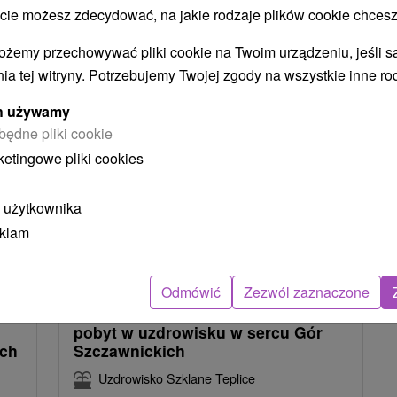
 możesz zdecydować, na jakie rodzaje plików cookie chcesz
NAJTAŃSZE
NAJDROŻSZE
NA PODSTAWIE OCENY
ożemy przechowywać pliki cookie na Twoim urządzeniu, jeśli s
ia tej witryny. Potrzebujemy Twojej zgody na wszystkie inne ro
ych używamy
TIP
będne pliki cookie
ketingowe pliki cookies
 użytkownika
eklam
4
zł
367,79
zł
od
osoba
/noc/osoba
Odmówić
Zezwól zaznaczone
Domalenka Topka: Wyjątkowy
pobyt w uzdrowisku w sercu Gór
ich
Szczawnickich
Uzdrowisko Szklane Teplice