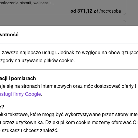
ołączenie historii, wellness i...
371,12
zł
od
/noc/osoba
czynek z nieograniczonym wellness w przytulnym
watność
wnickich Banach
glisberg
★
★
★
★
Štiavnické Bane
Od 2 Noce
Śniadanie I Kolacja
zawsze najlepsze usługi. Jednak ze względu na obowiązując
ypoczynkiem, relaksem, wysoką jakością usług i komfortem, które
 zgody na używanie plików cookie.
eń Twojego urlopu będzie przyjemniejszy.
338,24
zł
od
/noc/osoba
acji i pomiarach
eje się na stronach internetowych oraz móc dostosować oferty 
usługi firmy Google
.
Zobacz więcej
e?
 pliki tekstowe, które mogą być wykorzystywane przez strony int
i przez użytkownika. Dzięki plikom cookie możemy oferować Ci
Vyhne
(2)
Vígľaš
(1)
Štiavnické Bane
(1)
Sielnica
(1)
 szukasz i chcesz znaleźć.