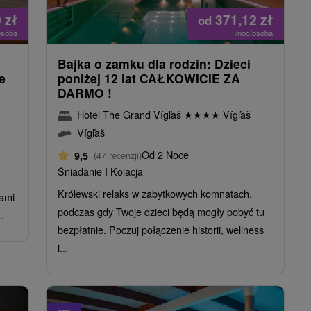
0
zł
371,12
zł
od
osoba
/noc/osoba
Bajka o zamku dla rodzin: Dzieci
e
poniżej 12 lat CAŁKOWICIE ZA
DARMO !
Hotel The Grand Vígľaš
★
★
★
★
Vígľaš
Vígľaš
Od 2 Noce
9,5
(47 recenzji)
Śniadanie I Kolacja
Królewski relaks w zabytkowych komnatach,
nami
podczas gdy Twoje dzieci będą mogły pobyć tu
.
bezpłatnie. Poczuj połączenie historii, wellness
i...