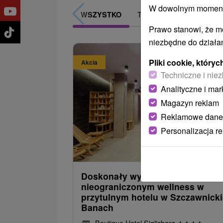
W dowolnym momencie
TOP - BESTSELLERY
WSZYSTKO
Prawo stanowi, że m
niezbędne do działan
Pliki cookie, któr
Akcia
Techniczne i niez
Analityczne i mar
Magazyn reklam
Reklamowe dane
Personalizacja r
338,2
od
/noc/
Doskonały wypoczynek z
nieograniczonym wellness w
przytulnym hotelu w Szczawnick
Banach
Boutique Hotel Siglisberg
★
★
★
★