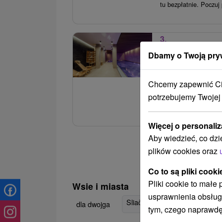
tu bezpłatnie. Poczuj p
3.
Doskonały wypo
Dbamy o Twoją pry
hotelu w Szcza
Boutique Hotel Si
Chcemy zapewnić Ci 
Ciesz się spokojnym w
potrzebujemy Twojej
sprawią, że każdy dzi
Więcej o personaliz
Aby wiedzieć, co dzi
plików cookies oraz
Co to są pliki cooki
Pliki cookie to małe
Wsie i miasta
usprawnienia obsług
Sliač
(3)
Sklené Teplice
(3)
dla dwojga
tym, czego naprawdę