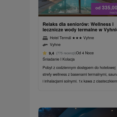
335,0
od
/noc/
Relaks dla seniorów: Wellness i
lecznicze wody termalne w Vyhni
Hotel Termál
★
★
★
Vyhne
Vyhne
Od 4 Noce
9,4
(775 recenzji)
Śniadanie I Kolacja
Pobyt z codziennym dostępem do hotelowej
strefy wellness z basenami termalnymi, sau
i inhalacjami solnymi. 1x kawa z ciasteczkiem