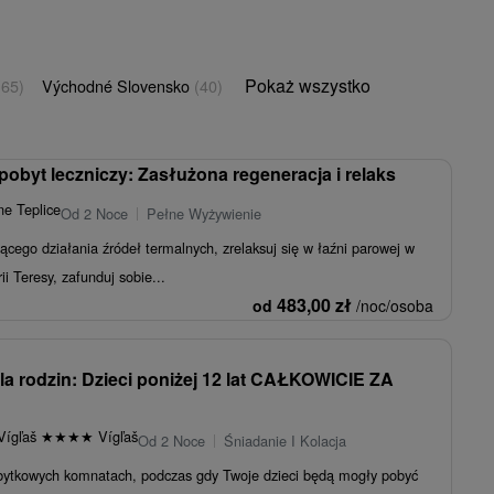
Pokaż wszystko
(65)
Východné Slovensko
(40)
byt leczniczy: Zasłużona regeneracja i relaks
ne Teplice
Od 2 Noce
Pełne Wyżywienie
jącego działania źródeł termalnych, zrelaksuj się w łaźni parowej w
rii Teresy, zafunduj sobie...
483,00
zł
od
/noc/osoba
la rodzin: Dzieci poniżej 12 lat CAŁKOWICIE ZA
Vígľaš
★
★
★
★
Vígľaš
Od 2 Noce
Śniadanie I Kolacja
abytkowych komnatach, podczas gdy Twoje dzieci będą mogły pobyć