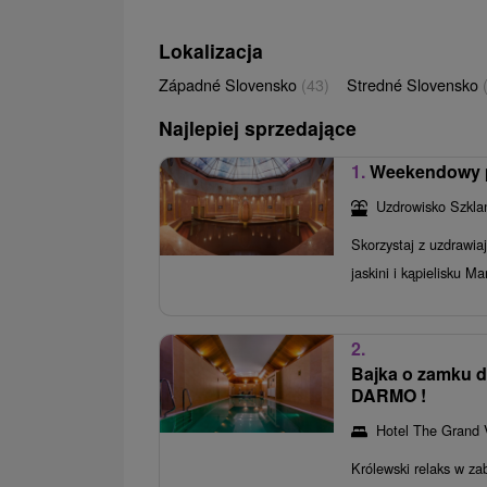
Lokalizacja
Západné Slovensko
(43)
Stredné Slovensko
Najlepiej sprzedające
1.
Weekendowy po
Uzdrowisko Szkla
Skorzystaj z uzdrawia
jaskini i kąpielisku Ma
2.
Bajka o zamku d
DARMO !
Hotel The Grand 
Królewski relaks w z