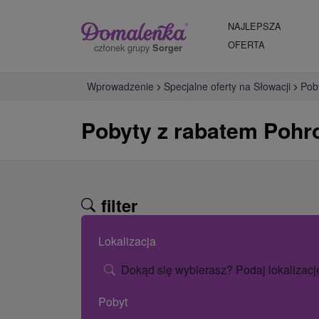
NAJLEPSZA
OFERTA
członek grupy
Sorger
Wprowadzenie
Specjalne oferty na Słowacji
Pob
Pobyty z rabatem Pohr
filter
Lokalizacja
Dokąd się wybierasz? Podaj lokalizacj
Pobyt