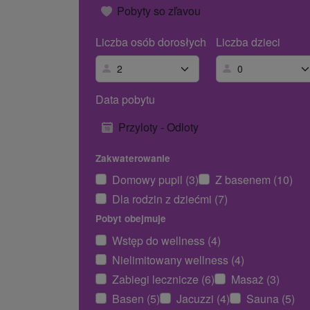
Pobyty so zľavou
Liczba osób dorosłych
Liczba dzieci
Data pobytu
Przyloty - Odloty
Zakwaterowanie
Domowy pupil (3)
Z basenem (10)
Dla rodzin z dziećmi (7)
Pobyt obejmuje
Wstęp do wellness (4)
Nielimitowany wellness (4)
Zabiegi lecznicze (6)
Masaż (3)
Basen (5)
Jacuzzi (4)
Sauna (5)