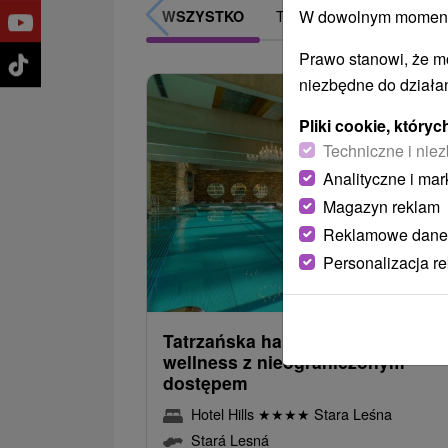
W dowolnym momencie
TOP - BESTSELLERY
WSZYSTKO
Prawo stanowi, że m
niezbędne do działan
Pliki cookie, któr
Techniczne i niez
Analityczne i mar
Magazyn reklam
Reklamowe dane
Personalizacja r
335,0
od
/noc/
Tatrzańska harmonia spokoju i
wellness z nieograniczonym
dostępem
Hotel Hills
★
★
★
★
Stara Leśna
Stará Lesná