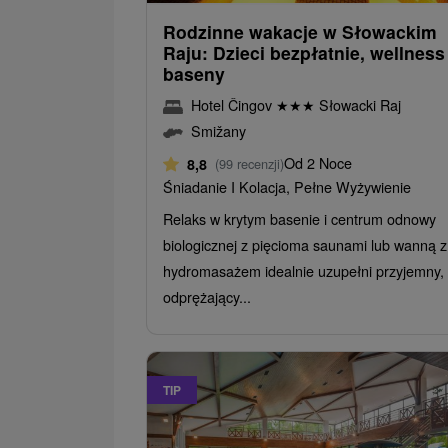
Rodzinne wakacje w Słowackim
Raju: Dzieci bezpłatnie, wellness 
baseny
Hotel Čingov
★
★
★
Słowacki Raj
Smižany
Od 2 Noce
8,8
(99 recenzji)
Śniadanie I Kolacja, Pełne Wyżywienie
Relaks w krytym basenie i centrum odnowy
biologicznej z pięcioma saunami lub wanną z
hydromasażem idealnie uzupełni przyjemny,
odprężający...
TIP