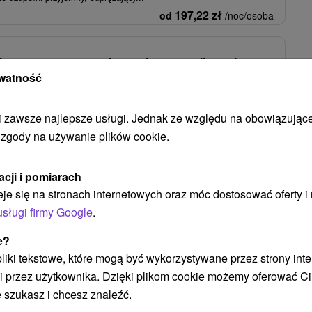
197,22
zł
od
/noc/osoba
zinny w apartamentach z zapleczem wellness i
watność
achy
Od 2 Noce
Śniadanie I Kolacja
zawsze najlepsze usługi. Jednak ze względu na obowiązując
t z wyżywieniem HB i nieograniczonym dostępem do hotelowego
 zgody na używanie plików cookie.
trefy wellness i letniego basenu.
438,76
zł
od
/noc/osoba
acji i pomiarach
eje się na stronach internetowych oraz móc dostosować oferty 
Zobacz więcej
usługi firmy Google
.
e?
 pliki tekstowe, które mogą być wykorzystywane przez strony int
Lesná
(3)
Smižany
(1)
Červený Kláštor
(1)
i przez użytkownika. Dzięki plikom cookie możemy oferować Ci
 szukasz i chcesz znaleźć.