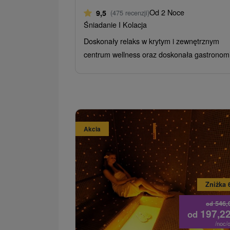
Od 2 Noce
9,5
(475 recenzji)
Śniadanie I Kolacja
Doskonały relaks w krytym i zewnętrznym
centrum wellness oraz doskonała gastronom
Akcia
Zniżka 
546,
od
197,2
od
/noc/