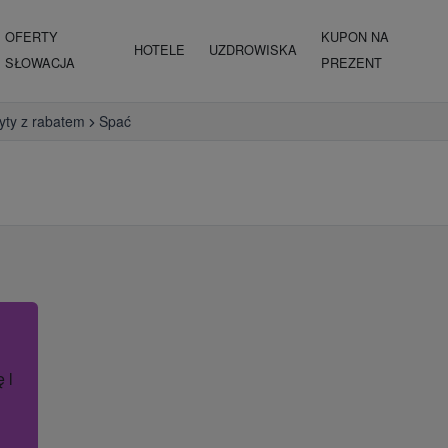
OFERTY
KUPON NA
HOTELE
UZDROWISKA
SŁOWACJA
PREZENT
yty z rabatem
Spać
ę lub nazwę hotelu.