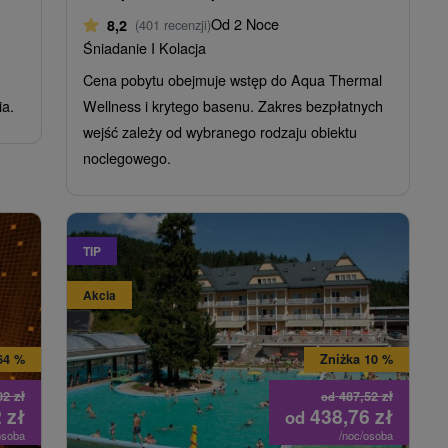
Od 2 Noce
8,2
(401 recenzji)
Śniadanie I Kolacja
Cena pobytu obejmuje wstęp do Aqua Thermal
ia.
Wellness i krytego basenu. Zakres bezpłatnych
wejść zależy od wybranego rodzaju obiektu
noclegowego.
TIP
Akcia
64 %
Zniżka 10 %
02
zł
487,52
zł
od
2
zł
438,76
zł
od
osoba
/noc/osoba