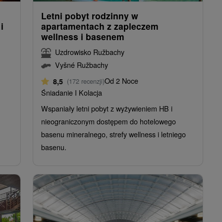
Letni pobyt rodzinny w
i
apartamentach z zapleczem
wellness i basenem
Uzdrowisko Ružbachy
Vyšné Ružbachy
Od 2 Noce
8,5
(172 recenzji)
Śniadanie I Kolacja
Wspaniały letni pobyt z wyżywieniem HB i
nieograniczonym dostępem do hotelowego
basenu mineralnego, strefy wellness i letniego
basenu.