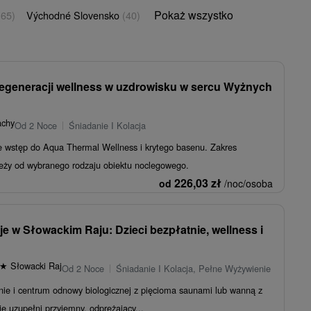
Pokaż wszystko
(65)
Východné Slovensko
(40)
 regeneracji wellness w uzdrowisku w sercu Wyżnych
achy
Od 2 Noce
Śniadanie I Kolacja
 wstęp do Aqua Thermal Wellness i krytego basenu. Zakres
leży od wybranego rodzaju obiektu noclegowego.
226,03
zł
od
/noc/osoba
e w Słowackim Raju: Dzieci bezpłatnie, wellness i
★
Słowacki Raj
Od 2 Noce
Śniadanie I Kolacja, Pełne Wyżywienie
nie i centrum odnowy biologicznej z pięcioma saunami lub wanną z
 uzupełni przyjemny, odprężający...