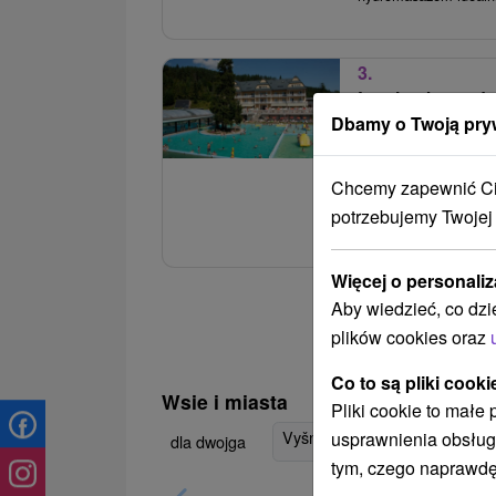
3.
Letni pobyt rod
basenem
Dbamy o Twoją pry
Uzdrowisko Ružb
Chcemy zapewnić Ci 
Wspaniały letni poby
potrzebujemy Twojej
basenu mineralnego, s
Więcej o personaliz
Aby wiedzieć, co dzi
plików cookies oraz
Co to są pliki cooki
Wsie i miasta
Pliki cookie to małe
Vyšné Ružbachy
(3)
Stará 
usprawnienia obsług
dla dwojga
tym, czego naprawdę