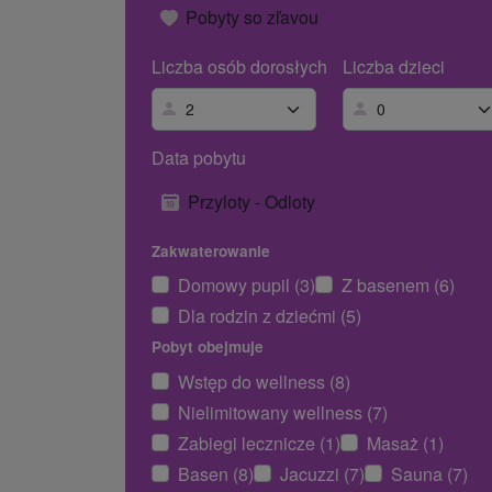
Pobyty so zľavou
Liczba osób dorosłych
Liczba dzieci
Data pobytu
Przyloty - Odloty
Zakwaterowanie
Domowy pupil (3)
Z basenem (6)
Dla rodzin z dziećmi (5)
Pobyt obejmuje
Wstęp do wellness (8)
Nielimitowany wellness (7)
Zabiegi lecznicze (1)
Masaż (1)
Basen (8)
Jacuzzi (7)
Sauna (7)