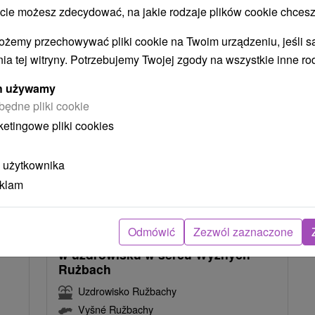
 możesz zdecydować, na jakie rodzaje plików cookie chcesz
NAJTAŃSZE
NAJDROŻSZE
NA PODSTAWIE OCENY
ożemy przechowywać pliki cookie na Twoim urządzeniu, jeśli s
ia tej witryny. Potrzebujemy Twojej zgody na wszystkie inne ro
ych używamy
będne pliki cookie
ketingowe pliki cookies
 użytkownika
eklam
6
zł
226,03
zł
od
osoba
/noc/osoba
Odmówić
Zezwól zaznaczone
Magia relaksu i regeneracji wellness
w uzdrowisku w sercu Wyżnych
Rużbach
Uzdrowisko Ružbachy
Vyšné Ružbachy