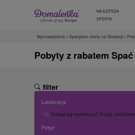
NAJLEPSZA
OFERTA
członek grupy
Sorger
Wprowadzenie
Specjalne oferty na Słowacji
Pob
Pobyty z rabatem Spać
filter
Lokalizacja
Dokąd się wybierasz? Podaj lokalizacj
Pobyt