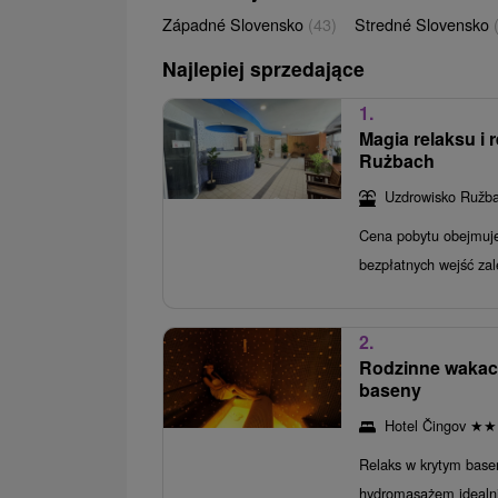
Západné Slovensko
(43)
Stredné Slovensko
Najlepiej sprzedające
1.
Magia relaksu i
Rużbach
Uzdrowisko Ružb
Cena pobytu obejmuje
bezpłatnych wejść za
2.
Rodzinne wakacj
baseny
Hotel Čingov
★
★
Relaks w krytym base
hydromasażem idealnie