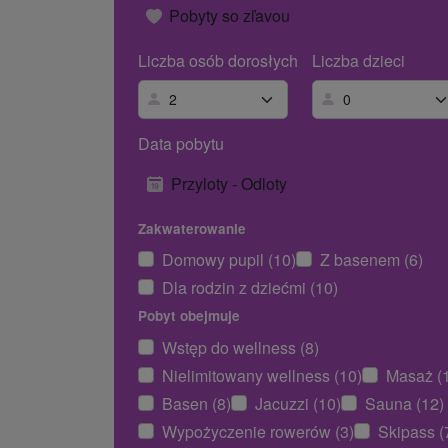
Pobyty so zľavou
Liczba osób dorosłych
Liczba dzieci
Data pobytu
Przyloty - Odloty
Zakwaterowanie
Domowy pupil (10)
Z basenem (6)
Dla rodzin z dziećmi (10)
Pobyt obejmuje
Wstęp do wellness (8)
Nielimitowany wellness (10)
Masaż (
Basen (8)
Jacuzzi (10)
Sauna (12)
Wypożyczenie rowerów (3)
Skipass (