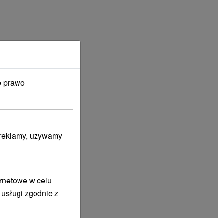
e prawo
i reklamy, używamy
ernetowe w celu
 usługi zgodnie z