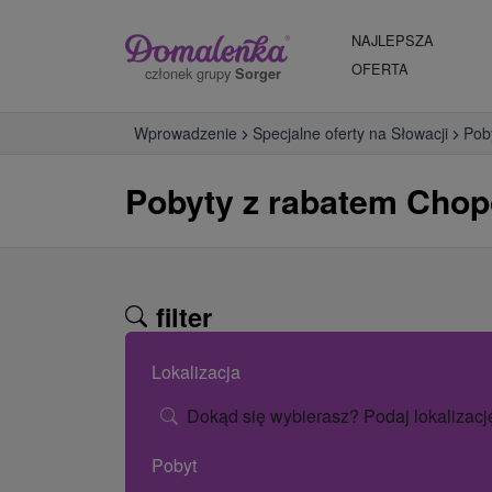
NAJLEPSZA
OFERTA
członek grupy
Sorger
Wprowadzenie
Specjalne oferty na Słowacji
Pob
Pobyty z rabatem Chop
filter
Lokalizacja
Dokąd się wybierasz? Podaj lokalizacj
Pobyt