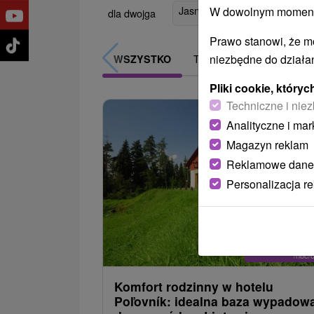
Jasná
(10)
Liptovský Mikul
W dowolnym momencie
dla dwojga
Prawo stanowi, że m
niezbędne do działan
TOP - BESTSELLERY
WSZYSTKO
Pliki cookie, któr
Techniczne i niez
Analityczne i mar
Magazyn reklam
Reklamowe dane
Personalizacja r
204,2
od
/noc/
Komfort rodzinny w hotelu
Poľovník: idealna baza wypadow