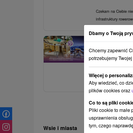
Czekam na Ciebie niel
infrastruktury rowerow
Dbamy o Twoją pry
3.
Rodzinny raj w 
Chcemy zapewnić Ci 
wellness, kolejki
potrzebujemy Twojej
Hotel Grand
★
★
Ciesz się swoim pobyt
Więcej o personaliz
Wysokie Tatry oraz we
Aby wiedzieć, co dzi
plików cookies oraz
Co to są pliki cooki
Pliki cookie to małe
usprawnienia obsług
tym, czego naprawdę
Wsie i miasta