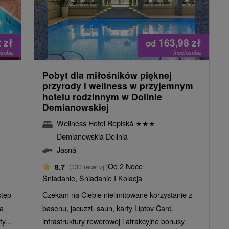
2
zł
163,98
zł
od
osoba
/noc/osoba
Pobyt dla miłośników pięknej
przyrody i wellness w przyjemnym
hotelu rodzinnym w Dolinie
Demianowskiej
Wellness Hotel Repiská
★
★
★
Demianowskia Dolinia
Jasná
Od 2 Noce
8,7
(333 recenzji)
Śniadanie, Śniadanie I Kolacja
stęp
Czekam na Ciebie nielimitowane korzystanie z
na
basenu, jacuzzi, saun, karty Liptov Card,
y...
infrastruktury rowerowej i atrakcyjne bonusy