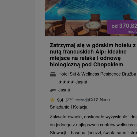
370,8
od
/noc/
Zatrzymaj się w górskim hotelu z
nutą francuskich Alp: Idealne
miejsce na relaks i odnowę
biologiczną pod Chopokiem
Hotel Ski & Wellness Residence Družba
★
★
★
★
Jasná
Jasná
Od 2 Noce
9,4
(279 recenzji)
Śniadanie I Kolacja
Zakwaterowanie, doskonałe wyżywienie i do
do jednego z najlepszych centrów wellness 
Słowacji – basenu, jacuzzi, świata saun i stref