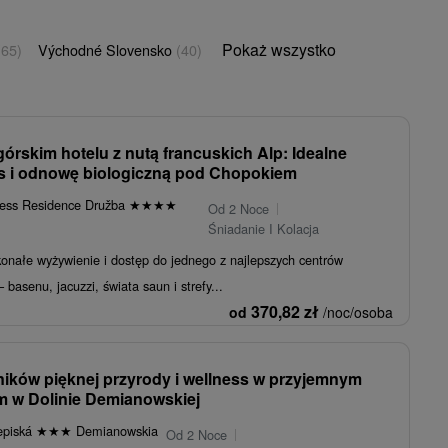
Pokaż wszystko
(65)
Východné Slovensko
(40)
górskim hotelu z nutą francuskich Alp: Idealne
ks i odnowę biologiczną pod Chopokiem
ness Residence Družba
★
★
★
★
Od 2 Noce
Śniadanie I Kolacja
onałe wyżywienie i dostęp do jednego z najlepszych centrów
 basenu, jacuzzi, świata saun i strefy...
370,82
zł
od
/noc/osoba
ników pięknej przyrody i wellness w przyjemnym
m w Dolinie Demianowskiej
episká
★
★
★
Demianowskia
Od 2 Noce