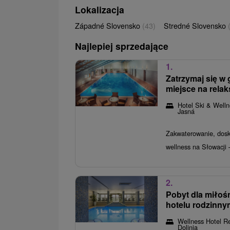
Lokalizacja
Západné Slovensko
(43)
Stredné Slovensko
Najlepiej sprzedające
1.
Zatrzymaj się w 
miejsce na rela
Hotel Ski & Well
Jasná
Zakwaterowanie, dosk
wellness na Słowacji –
2.
Pobyt dla miłoś
hotelu rodzinny
Wellness Hotel R
Dolinia