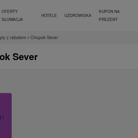
OFERTY
KUPON NA
HOTELE
UZDROWISKA
SŁOWACJA
PREZENT
yty z rabatem
Chopok Sever
ok Sever
ę lub nazwę hotelu.