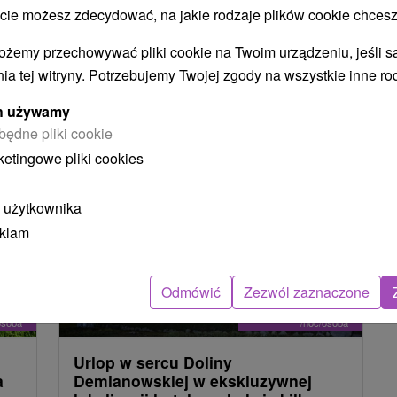
áš
(2)
Demänovská Dolina
(2)
 możesz zdecydować, na jakie rodzaje plików cookie chcesz
ożemy przechowywać pliki cookie na Twoim urządzeniu, jeśli s
ia tej witryny. Potrzebujemy Twojej zgody na wszystkie inne ro
NAJTAŃSZE
NAJDROŻSZE
NA PODSTAWIE OCENY
ych używamy
będne pliki cookie
ketingowe pliki cookies
TIP
 użytkownika
eklam
Odmówić
Zezwól zaznaczone
2
zł
164,74
zł
od
osoba
/noc/osoba
Urlop w sercu Doliny
a
Demianowskiej w ekskluzywnej