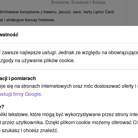
Śniadanie, Śniadanie I Kolacja
imitowane korzystanie z basenu, jacuzzi, saun, karty Liptov Card,
ej i atrakcyjne bonusy hotelowe.
163,98
zł
od
/noc/osoba
watność
popularnym hotelu w Jasnej: całodzienne animacje,
zawsze najlepsze usługi. Jednak ze względu na obowiązując
 linowe i aquaparki
 zgody na używanie plików cookie.
★
★
Jasna
Od 1 Noce
Śniadanie, Śniadanie I Kolacja
em i zyskaj karnety narciarskie/kolejki linowe do ośrodków Jasna i
acji i pomiarach
jścia do aquaparków dla każdej...
eje się na stronach internetowych oraz móc dostosować oferty 
270,57
zł
od
/noc/osoba
usługi firmy Google
.
e?
Zobacz więcej
 pliki tekstowe, które mogą być wykorzystywane przez strony int
i przez użytkownika. Dzięki plikom cookie możemy oferować Ci
 szukasz i chcesz znaleźć.