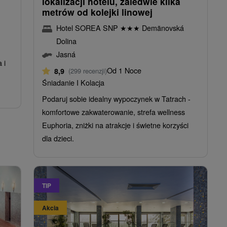
lokalizacji hotelu, zaledwie kilka
metrów od kolejki linowej
Hotel SOREA SNP
★
★
★
Demänovská
Dolina
Jasná
 i
Od 1 Noce
8,9
(299 recenzji)
Śniadanie I Kolacja
Podaruj sobie idealny wypoczynek w Tatrach -
komfortowe zakwaterowanie, strefa wellness
Euphoria, zniżki na atrakcje i świetne korzyści
dla dzieci.
TIP
Akcia