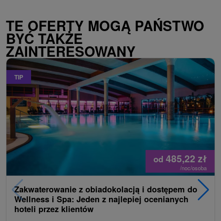
TE OFERTY MOGĄ PAŃSTWO
BYĆ TAKŻE
ZAINTERESOWANY
TIP
485,22
zł
od
/noc/osoba
Zakwaterowanie z obiadokolacją i dostępem do
Wellness i Spa: Jeden z najlepiej ocenianych
hoteli przez klientów