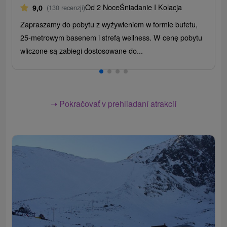
Od 2 Noce
Śniadanie I Kolacja
9,0
(130 recenzji)
Zapraszamy do pobytu z wyżywieniem w formie bufetu,
25-metrowym basenem i strefą wellness. W cenę pobytu
wliczone są zabiegi dostosowane do...
➝ Pokračovať v prehliadaní atrakcií