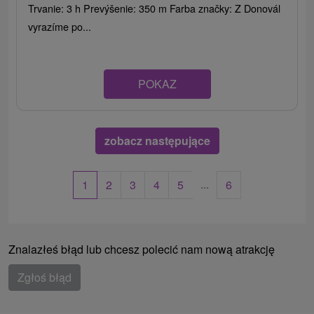
Trvanie: 3 h Prevýšenie: 350 m Farba značky: Z Donovál
vyrazíme po...
POKAZ
zobacz następujące
...
1
2
3
4
5
6
Znalazłeś błąd lub chcesz polecić nam nową atrakcję
Zgłoś błąd