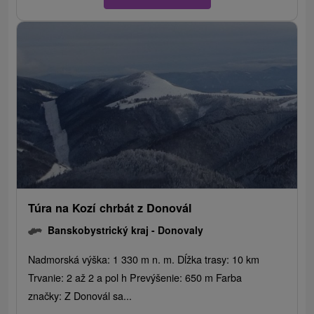
Túra na Kozí chrbát z Donovál
Banskobystrický kraj -
Donovaly
Nadmorská výška: 1 330 m n. m. Dĺžka trasy: 10 km
Trvanie: 2 až 2 a pol h Prevýšenie: 650 m Farba
značky: Z Donovál sa...