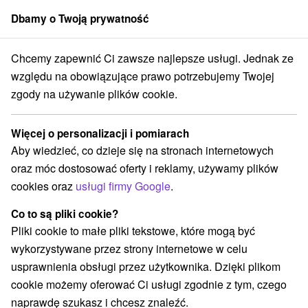
Dbamy o Twoją prywatność
członek grupy
Sorger
Chcemy zapewnić Ci zawsze najlepsze usługi. Jednak ze
Atrakcje na Słowacji
Túry a turistické chodníky
w Tatrach
względu na obowiązujące prawo potrzebujemy Twojej
zgody na używanie plików cookie.
Túry a turistické chodníky w
Tatrach
Więcej o personalizacji i pomiarach
Aby wiedzieć, co dzieje się na stronach internetowych
Kategorie
oraz móc dostosować oferty i reklamy, używamy plików
cookies oraz
usługi firmy Google
.
Wszystkie kategorie
Zamki
(1)
Areny laserowe i paintball
(3)
Co to są pliki cookie?
Wieże obserwacyjne i chodniki
(5)
Pliki cookie to małe pliki tekstowe, które mogą być
Zamki, pałace, ruiny
(3)
wykorzystywane przez strony internetowe w celu
Loty widokowe i rejsy wycieczkowe
Sporty
(1)
(11)
usprawnienia obsługi przez użytkownika. Dzięki plikom
Jazda konna
Skanseny
Chaty górskie
(3)
(6)
(19)
cookie możemy oferować Ci usługi zgodnie z tym, czego
Ośrodki i miasteczka dziecięce
(8)
naprawdę szukasz i chcesz znaleźć.