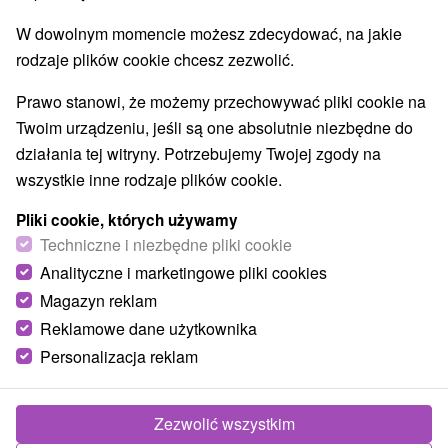
Obiekty architektoniczne
Ośrodek narciarski
(2)
(16)
W dowolnym momencie możesz zdecydować, na jakie
Parki miejskie i zamkowe
Źródła
(2)
(6)
rodzaje plików cookie chcesz zezwolić.
Pola golfowe
Amfiteatry i kina w przyrodzie
(3)
(2)
Túry a turistické chodníky
Escaperoom
(53)
(2)
Prawo stanowi, że możemy przechowywać pliki cookie na
Jaskinie
Tory bobslejowe
Kolejki linowe
(6)
(2)
(4)
Twoim urządzeniu, jeśli są one absolutnie niezbędne do
Atrakcje z adrenaliną
Atrakcje turystyczne
(21)
(29)
działania tej witryny. Potrzebujemy Twojej zgody na
Muzea i galerie
(15)
wszystkie inne rodzaje plików cookie.
Ogrody zoologiczne i fermy zwierząt
(1)
Pliki cookie, których używamy
Ogrody botaniczne
(2)
Techniczne i niezbędne pliki cookie
Jeziora, jeziora, zbiorniki wodne
Tarcze
(29)
(62)
Analityczne i marketingowe pliki cookies
Atrakcje dla dzieci
Zabytki techniki
Pomniki
(52)
(4)
(2)
Wodospady
Kościoły drewniane
Magazyn reklam
(14)
(3)
Aquaparki, baseny
(8)
Reklamowe dane użytkownika
Personalizacja reklam
Wsie i miasta
Starý Smokovec
(13)
Štrbské Pleso
(12)
Zezwolić wszystkim
Pokaż wszystko