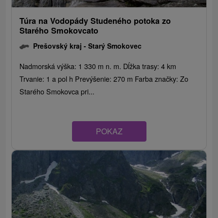
Túra na Vodopády Studeného potoka zo
Starého Smokovcato
Prešovský kraj -
Starý Smokovec
Nadmorská výška: 1 330 m n. m. Dĺžka trasy: 4 km
Trvanie: 1 a pol h Prevýšenie: 270 m Farba značky: Zo
Starého Smokovca pri...
POKAZ