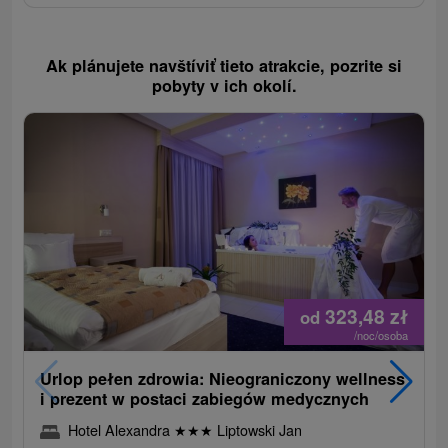
Ak plánujete navštíviť tieto atrakcie, pozrite si
pobyty v ich okolí.
323,48
zł
od
/noc/osoba
Urlop pełen zdrowia: Nieograniczony wellness
i prezent w postaci zabiegów medycznych
Hotel Alexandra
★
★
★
Liptowski Jan