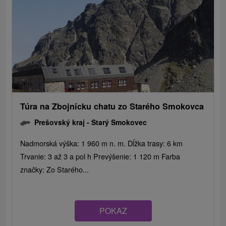
Túra na Zbojnícku chatu zo Starého Smokovca
Prešovský kraj -
Starý Smokovec
Nadmorská výška: 1 960 m n. m. Dĺžka trasy: 6 km
Trvanie: 3 až 3 a pol h Prevýšenie: 1 120 m Farba
značky: Zo Starého...
POKAZ