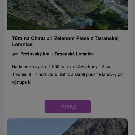
Túra na Chatu pri Zelenom Plese z Tatranskej
Lomnice
Prešovský kraj -
Tatranská Lomnica
Nadmorská výška: 1 550 m n. m. Dĺžka trasy: 18 km
Trvanie: 6 - 7 hod. (túru uľahčí a skráti použitie lanovky pri
výstupe k...
POKAZ