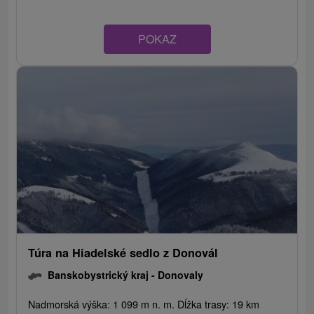
POKAZ
Túra na Hiadelské sedlo z Donovál
Banskobystrický kraj -
Donovaly
Nadmorská výška: 1 099 m n. m. Dĺžka trasy: 19 km