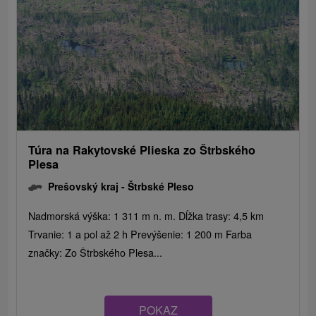
Túra na Rakytovské Plieska zo Štrbského
Plesa
Prešovský kraj -
Štrbské Pleso
Nadmorská výška: 1 311 m n. m. Dĺžka trasy: 4,5 km
Trvanie: 1 a pol až 2 h Prevýšenie: 1 200 m Farba
značky: Zo Štrbského Plesa...
POKAZ