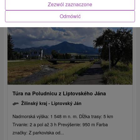
Zezwól zaznaczone
Odmówić
Túra na Poludnicu z Liptovského Jána
Žilinský kraj -
Liptovský Ján
Nadmorská výška: 1 548 m n. m. Dĺžka trasy: 5 km
Trvanie: 2 a pol až 3 h Prevýšenie: 950 m Farba
značky: Z parkoviska od...