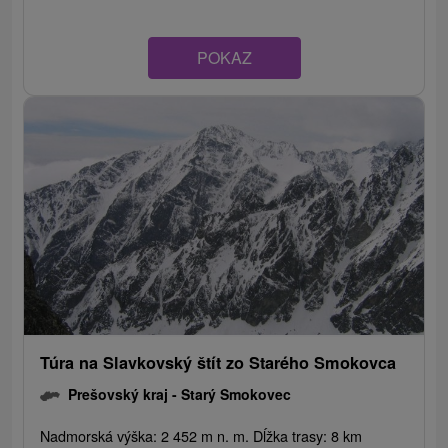
POKAZ
Túra na Slavkovský štít zo Starého Smokovca
Prešovský kraj -
Starý Smokovec
Nadmorská výška: 2 452 m n. m. Dĺžka trasy: 8 km