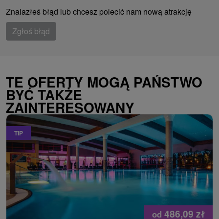
Znalazłeś błąd lub chcesz polecić nam nową atrakcję
Zgłoś błąd
TE OFERTY MOGĄ PAŃSTWO
BYĆ TAKŻE
ZAINTERESOWANY
TIP
486,09
zł
od