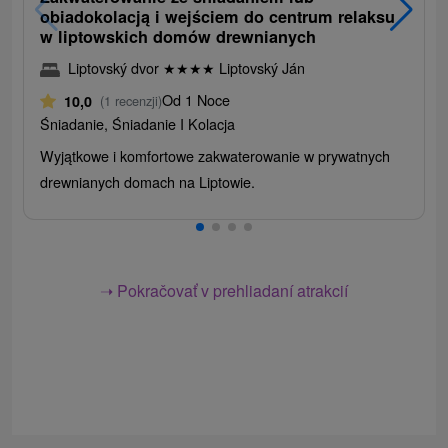
obiadokolacją i wejściem do centrum relaksu
w liptowskich domów drewnianych
Liptovský dvor
★
★
★
★
Liptovský Ján
Od 1 Noce
10,0
(1 recenzji)
Śniadanie, Śniadanie I Kolacja
Wyjątkowe i komfortowe zakwaterowanie w prywatnych
drewnianych domach na Liptowie.
➝ Pokračovať v prehliadaní atrakcií