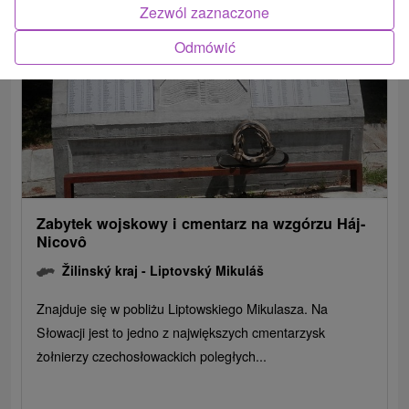
Zezwól zaznaczone
Odmówić
Zabytek wojskowy i cmentarz na wzgórzu Háj-
Nicovô
Žilinský kraj -
Liptovský Mikuláš
Znajduje się w pobliżu Liptowskiego Mikulasza. Na
Słowacji jest to jedno z największych cmentarzysk
żołnierzy czechosłowackich poległych...