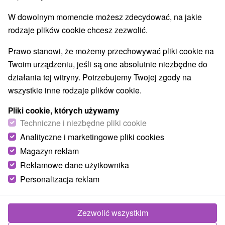
Parki miejskie i zamkowe
Źródła
(2)
(6)
W dowolnym momencie możesz zdecydować, na jakie
Pola golfowe
Amfiteatry i kina w przyrodzie
(3)
(2)
rodzaje plików cookie chcesz zezwolić.
Túry a turistické chodníky
Escaperoom
(53)
(2)
Jaskinie
Tory bobslejowe
Kolejki linowe
(6)
(2)
(4)
Prawo stanowi, że możemy przechowywać pliki cookie na
Atrakcje z adrenaliną
Atrakcje turystyczne
(21)
(29)
Twoim urządzeniu, jeśli są one absolutnie niezbędne do
Muzea i galerie
(15)
działania tej witryny. Potrzebujemy Twojej zgody na
Ogrody zoologiczne i fermy zwierząt
(1)
wszystkie inne rodzaje plików cookie.
Ogrody botaniczne
(2)
Jeziora, jeziora, zbiorniki wodne
Tarcze
Pliki cookie, których używamy
(29)
(62)
Atrakcje dla dzieci
Techniczne i niezbędne pliki cookie
Zabytki techniki
Pomniki
(52)
(4)
(2)
Wodospady
Kościoły drewniane
Analityczne i marketingowe pliki cookies
(14)
(3)
Aquaparki, baseny
(8)
Magazyn reklam
Reklamowe dane użytkownika
Wsie i miasta
Personalizacja reklam
Štrba
(1)
Liptovský Mikuláš
(1)
Zezwolić wszystkim