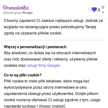
Dbamy o Twoją prywatność
członek grupy
Sorger
Chcemy zapewnić Ci zawsze najlepsze usługi. Jednak ze
Atrakcje na Słowacji
Pomniki
w Tatrach
względu na obowiązujące prawo potrzebujemy Twojej
zgody na używanie plików cookie.
Pomniki w Tatrach
Więcej o personalizacji i pomiarach
Kategorie
Aby wiedzieć, co dzieje się na stronach internetowych
oraz móc dostosować oferty i reklamy, używamy plików
Wszystkie kategorie
Zamki
(1)
cookies oraz
usługi firmy Google
.
Areny laserowe i paintball
(3)
Wieże obserwacyjne i chodniki
(5)
Co to są pliki cookie?
Zamki, pałace, ruiny
(3)
Pliki cookie to małe pliki tekstowe, które mogą być
Loty widokowe i rejsy wycieczkowe
Sporty
(1)
(11)
wykorzystywane przez strony internetowe w celu
Jazda konna
Skanseny
Chaty górskie
(3)
(6)
(19)
usprawnienia obsługi przez użytkownika. Dzięki plikom
Ośrodki i miasteczka dziecięce
(8)
cookie możemy oferować Ci usługi zgodnie z tym, czego
Obiekty architektoniczne
Ośrodek narciarski
(2)
(16)
naprawdę szukasz i chcesz znaleźć.