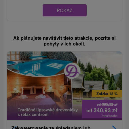
POKAZ
Ak plánujete navštíviť tieto atrakcie, pozrite si
pobyty v ich okolí.
Zniżka 12 %
385,32
zł
od
340,93
zł
od
/noc/osoba
Zakwaterowanie ze śniadaniem lub