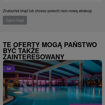
Znalazłeś błąd lub chcesz polecić nam nową atrakcję
Zgłoś błąd
TE OFERTY MOGĄ PAŃSTWO
BYĆ TAKŻE
ZAINTERESOWANY
TIP