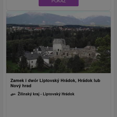
POKAZ
Zamek i dwór Liptovský Hrádok, Hrádok lub
Nový hrad
Žilinský kraj -
Liptovský Hrádok