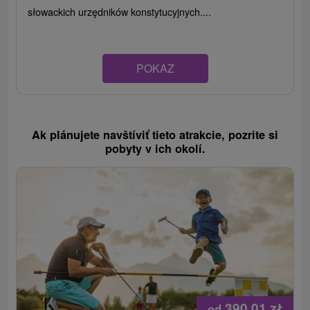
słowackich urzędników konstytucyjnych....
POKAZ
Ak plánujete navštíviť tieto atrakcie, pozrite si
pobyty v ich okolí.
390,01
zł
od