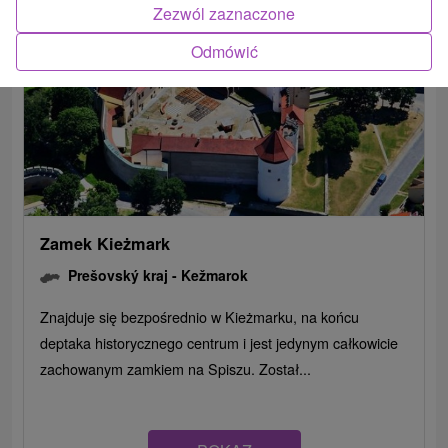
Zezwól zaznaczone
Odmówić
Zamek Kieżmark
Prešovský kraj -
Kežmarok
Znajduje się bezpośrednio w Kieżmarku, na końcu
deptaka historycznego centrum i jest jedynym całkowicie
zachowanym zamkiem na Spiszu. Został...