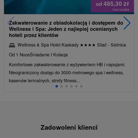
485,30
zł
od
/noc/osoba
Zakwaterowanie z obiadokolacją i dostępem do
Wellness i Spa: Jeden z najlepiej ocenianych
hoteli przez klientów
Wellness & Spa Hotel Kaskady
★
★
★
★
Sliač - Sielnica
Od 1 Noce
Śniadanie I Kolacja
Komfortowe zakwaterowanie z wyżywieniem HB i napojami.
Nieograniczony dostęp do 3000-metrowego spa i wellness,
basenów termalnych, strefy fitness...
Zadowoleni klienci