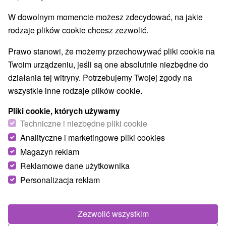
Parki miejskie i zamkowe
Źródła
(2)
(6)
W dowolnym momencie możesz zdecydować, na jakie
Pola golfowe
Amfiteatry i kina w przyrodzie
(3)
(2)
rodzaje plików cookie chcesz zezwolić.
Túry a turistické chodníky
Escaperoom
(53)
(2)
Jaskinie
Tory bobslejowe
Kolejki linowe
(6)
(2)
(4)
Prawo stanowi, że możemy przechowywać pliki cookie na
Atrakcje z adrenaliną
Atrakcje turystyczne
(21)
(29)
Twoim urządzeniu, jeśli są one absolutnie niezbędne do
Muzea i galerie
(15)
działania tej witryny. Potrzebujemy Twojej zgody na
Ogrody zoologiczne i fermy zwierząt
(1)
wszystkie inne rodzaje plików cookie.
Ogrody botaniczne
(2)
Jeziora, jeziora, zbiorniki wodne
Tarcze
(29)
(62)
Pliki cookie, których używamy
Atrakcje dla dzieci
Zabytki techniki
Pomniki
Techniczne i niezbędne pliki cookie
(52)
(4)
(2)
Wodospady
Kościoły drewniane
(14)
(3)
Analityczne i marketingowe pliki cookies
Aquaparki, baseny
(8)
Magazyn reklam
Reklamowe dane użytkownika
Wsie i miasta
Personalizacja reklam
Liptovský Hrádok
(1)
Tatranská Javorina
(1)
Zezwolić wszystkim