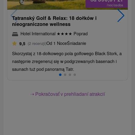
/noc/osoba
Tatranský Golf & Relax: 18 dołków i
nieograniczone wellness
Hotel International
★
★
★
★
Poprad
Od 1 Noce
Śniadanie
9,5
(2 recenzji)
Skorzystaj z 18-dołkowego pola golfowego Black Stork, a
następnie zregeneruj się w podgrzewanych basenach i
saunach tuż pod panoramą Tatr.
➝ Pokračovať v prehliadaní atrakcií