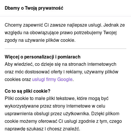
Dbamy o Twoją prywatność
członek grupy
Sorger
Chcemy zapewnić Ci zawsze najlepsze usługi. Jednak ze
Atrakcje na Słowacji
Zamki, pałace, ruiny
w Tatrach
względu na obowiązujące prawo potrzebujemy Twojej
zgody na używanie plików cookie.
Zamki, pałace, ruiny w Tatrach
Więcej o personalizacji i pomiarach
Kategorie
Aby wiedzieć, co dzieje się na stronach internetowych
oraz móc dostosować oferty i reklamy, używamy plików
Wszystkie kategorie
Zamki
(1)
cookies oraz
usługi firmy Google
.
Areny laserowe i paintball
(3)
Wieże obserwacyjne i chodniki
(5)
Co to są pliki cookie?
Zamki, pałace, ruiny
(3)
Pliki cookie to małe pliki tekstowe, które mogą być
Loty widokowe i rejsy wycieczkowe
Sporty
(1)
(11)
wykorzystywane przez strony internetowe w celu
Jazda konna
Skanseny
Chaty górskie
(3)
(6)
(19)
usprawnienia obsługi przez użytkownika. Dzięki plikom
Ośrodki i miasteczka dziecięce
(8)
cookie możemy oferować Ci usługi zgodnie z tym, czego
Obiekty architektoniczne
Ośrodek narciarski
(2)
(16)
naprawdę szukasz i chcesz znaleźć.