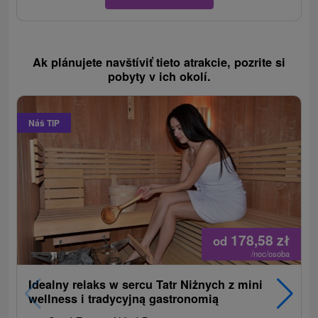
Ak plánujete navštíviť tieto atrakcie, pozrite si
pobyty v ich okolí.
Náš TIP
178,58
zł
od
/noc/osoba
Idealny relaks w sercu Tatr Niżnych z mini
wellness i tradycyjną gastronomią