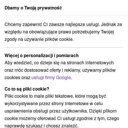
Dbamy o Twoją prywatność
członek grupy
Sorger
Chcemy zapewnić Ci zawsze najlepsze usługi. Jednak ze
Atrakcje na Słowacji
Amfiteatry i kina w przyrodzie
w Tatrach
względu na obowiązujące prawo potrzebujemy Twojej
zgody na używanie plików cookie.
Amfiteatry i kina w przyrodzie w
Tatrach
Więcej o personalizacji i pomiarach
Aby wiedzieć, co dzieje się na stronach internetowych
Kategorie
oraz móc dostosować oferty i reklamy, używamy plików
cookies oraz
usługi firmy Google
.
Wszystkie kategorie
Zamki
(1)
Areny laserowe i paintball
(3)
Co to są pliki cookie?
Wieże obserwacyjne i chodniki
(5)
Pliki cookie to małe pliki tekstowe, które mogą być
Zamki, pałace, ruiny
(3)
wykorzystywane przez strony internetowe w celu
Loty widokowe i rejsy wycieczkowe
Sporty
(1)
(11)
usprawnienia obsługi przez użytkownika. Dzięki plikom
Jazda konna
Skanseny
Chaty górskie
(3)
(6)
(19)
cookie możemy oferować Ci usługi zgodnie z tym, czego
Ośrodki i miasteczka dziecięce
(8)
naprawdę szukasz i chcesz znaleźć.