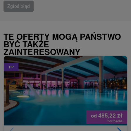
Zgłoś błąd
TE OFERTY MOGĄ PAŃSTWO
BYĆ TAKŻE
ZAINTERESOWANY
TIP
485,22
zł
od
/noc/osoba