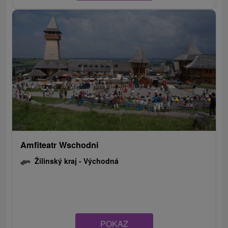
Amfiteatr Wschodni
Žilinský kraj -
Východná
POKAZ