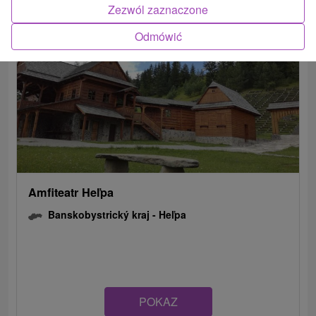
Zezwól zaznaczone
Odmówić
Amfiteatr Heľpa
Banskobystrický kraj -
Heľpa
POKAZ