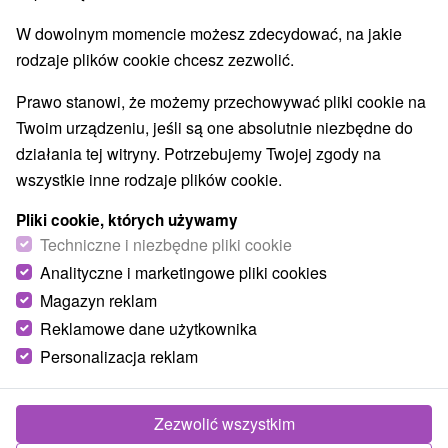
Obiekty architektoniczne
Ośrodek narciarski
(2)
(16)
W dowolnym momencie możesz zdecydować, na jakie
Parki miejskie i zamkowe
Źródła
(2)
(6)
rodzaje plików cookie chcesz zezwolić.
Pola golfowe
Amfiteatry i kina w przyrodzie
(3)
(2)
Túry a turistické chodníky
Escaperoom
(53)
(2)
Prawo stanowi, że możemy przechowywać pliki cookie na
Jaskinie
Tory bobslejowe
Kolejki linowe
(6)
(2)
(4)
Twoim urządzeniu, jeśli są one absolutnie niezbędne do
Atrakcje z adrenaliną
Atrakcje turystyczne
(21)
(29)
działania tej witryny. Potrzebujemy Twojej zgody na
Muzea i galerie
(15)
wszystkie inne rodzaje plików cookie.
Ogrody zoologiczne i fermy zwierząt
(1)
Pliki cookie, których używamy
Ogrody botaniczne
(2)
Techniczne i niezbędne pliki cookie
Jeziora, jeziora, zbiorniki wodne
Tarcze
(29)
(62)
Analityczne i marketingowe pliki cookies
Atrakcje dla dzieci
Zabytki techniki
Pomniki
(52)
(4)
(2)
Wodospady
Kościoły drewniane
Magazyn reklam
(14)
(3)
Aquaparki, baseny
(8)
Reklamowe dane użytkownika
Personalizacja reklam
Wsie i miasta
Východná
(1)
Heľpa
(1)
Zezwolić wszystkim