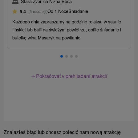
Stará Zvonica Nižná Boca
Od 1 Noce
Śniadanie
9,4
(5 recenzji)
Każdego dnia zapraszamy na godzinę relaksu w saunie
fińskiej lub balii na świeżym powietrzu, obfite śniadanie i
butelkę wina Masaryk na powitanie.
➝ Pokračovať v prehliadaní atrakcií
Znalazłeś błąd lub chcesz polecić nam nową atrakcję