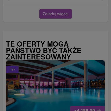
Załaduj więcej
TE OFERTY MOGĄ
PAŃSTWO BYĆ TAKŻE
ZAINTERESOWANY
TIP
486,09
zł
od