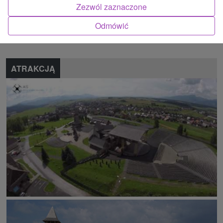
Zezwól zaznaczone
Znalazłeś błąd lub chcesz polecić nam nową atrakcję
Odmówić
Zgłoś błąd
ATRAKCJĄ