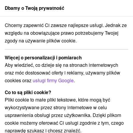
Dbamy o Twoją prywatność
członek grupy
Sorger
Chcemy zapewnić Ci zawsze najlepsze usługi. Jednak ze
Stredné Slovensko
Žilinský kraj
Východná
Amfiteatr Wschodni
względu na obowiązujące prawo potrzebujemy Twojej
zgody na używanie plików cookie.
Amfiteatr Wschodni
Więcej o personalizacji i pomiarach
Wyświetl stronę internetową
Przejdź do
Aby wiedzieć, co dzieje się na stronach internetowych
oraz móc dostosować oferty i reklamy, używamy plików
cookies oraz
usługi firmy Google
.
+421 2 204 71 244
vychodna@nocka.sk
Co to są pliki cookie?
Facebook
Pliki cookie to małe pliki tekstowe, które mogą być
wykorzystywane przez strony internetowe w celu
Opinii Google
usprawnienia obsługi przez użytkownika. Dzięki plikom
Východná 18
GPS:
cookie możemy oferować Ci usługi zgodnie z tym, czego
032 32 Východná
N +49° 3' 39.96''
naprawdę szukasz i chcesz znaleźć.
E +19° 54' 1.03''