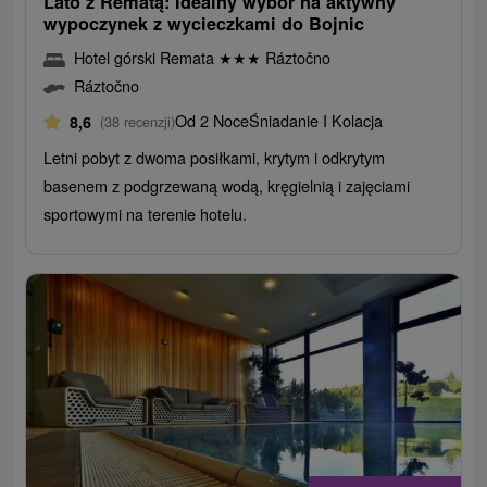
Lato z Rematą: Idealny wybór na aktywny
wypoczynek z wycieczkami do Bojnic
Hotel górski Remata
★
★
★
Ráztočno
Ráztočno
Od 2 Noce
Śniadanie I Kolacja
8,6
(38 recenzji)
Letni pobyt z dwoma posiłkami, krytym i odkrytym
basenem z podgrzewaną wodą, kręgielnią i zajęciami
sportowymi na terenie hotelu.