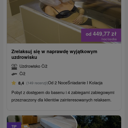
449,77
zł
od
/noc/osoba
Zrelaksuj się w naprawdę wyjątkowym
uzdrowisku
Uzdrowisko Číž
Číž
Od 2 Noce
Śniadanie I Kolacja
8,4
(149 recenzji)
Pobyt z dostępem do basenu i 4 zabiegami zabiegowymi
przeznaczony dla klientów zainteresowanych relaksem.
TIP