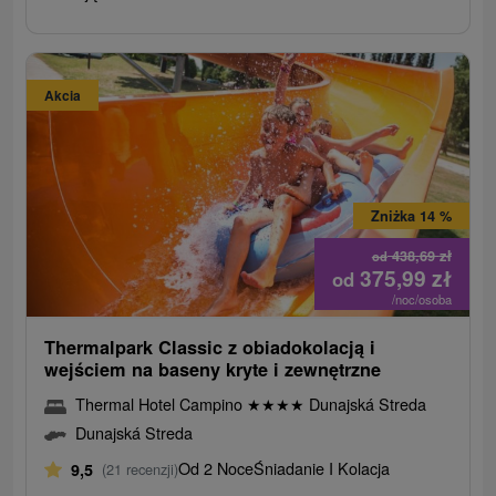
Akcia
Zniżka 14 %
438,69
zł
od
375,99
zł
od
/noc/osoba
Thermalpark Classic z obiadokolacją i
wejściem na baseny kryte i zewnętrzne
Thermal Hotel Campino
★
★
★
★
Dunajská Streda
Dunajská Streda
Od 2 Noce
Śniadanie I Kolacja
9,5
(21 recenzji)