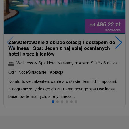
485,22
zł
od
/noc/osoba
Zakwaterowanie z obiadokolacją i dostępem do
Wellness i Spa: Jeden z najlepiej ocenianych
hoteli przez klientów
Wellness & Spa Hotel Kaskady
★
★
★
★
Sliač - Sielnica
Od 1 Noce
Śniadanie I Kolacja
Komfortowe zakwaterowanie z wyżywieniem HB i napojami.
Nieograniczony dostęp do 3000-metrowego spa i wellness,
basenów termalnych, strefy fitness...