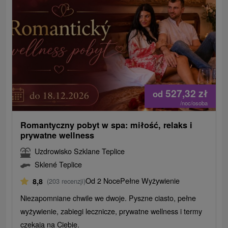
527,32
zł
od
/noc/osoba
Romantyczny pobyt w spa: miłość, relaks i
prywatne wellness
Uzdrowisko Szklane Teplice
Sklené Teplice
Od 2 Noce
Pełne Wyżywienie
8,8
(203 recenzji)
Niezapomniane chwile we dwoje. Pyszne ciasto, pełne
wyżywienie, zabiegi lecznicze, prywatne wellness i termy
czekają na Ciebie.