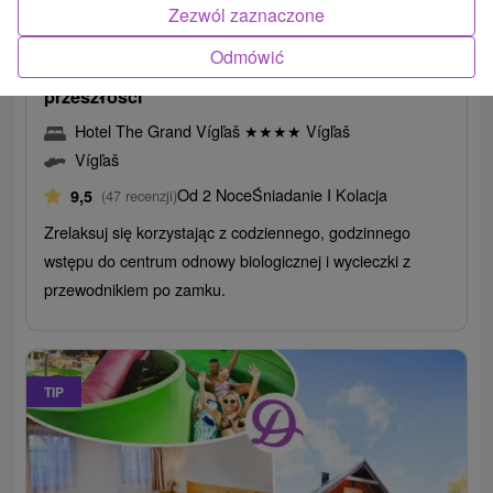
395,49
zł
od
Zezwól zaznaczone
/noc/osoba
Odmówić
Relaks na zamku: Relaks w zamku z nutą
przeszłości
Hotel The Grand Vígľaš
★
★
★
★
Vígľaš
Vígľaš
Od 2 Noce
Śniadanie I Kolacja
9,5
(47 recenzji)
Zrelaksuj się korzystając z codziennego, godzinnego
wstępu do centrum odnowy biologicznej i wycieczki z
przewodnikiem po zamku.
TIP