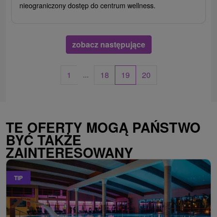
nieograniczony dostęp do centrum wellness.
zobacz następujące
...
1
18
19
20
TE OFERTY MOGĄ PAŃSTWO
BYĆ TAKŻE
ZAINTERESOWANY
TIP