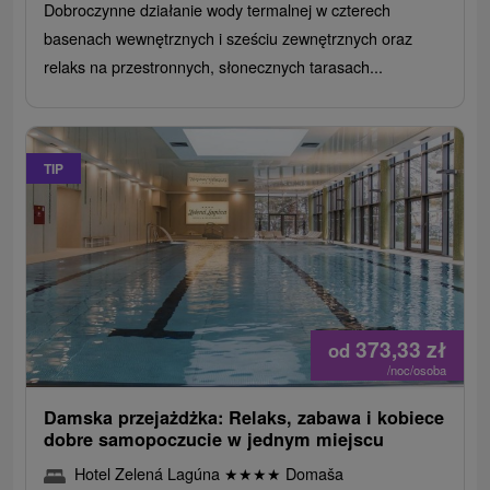
Dobroczynne działanie wody termalnej w czterech
basenach wewnętrznych i sześciu zewnętrznych oraz
relaks na przestronnych, słonecznych tarasach...
TIP
373,33
zł
od
/noc/osoba
Damska przejażdżka: Relaks, zabawa i kobiece
dobre samopoczucie w jednym miejscu
Hotel Zelená Lagúna
★
★
★
★
Domaša