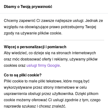
Dbamy o Twoją prywatność
członek grupy
Sorger
Chcemy zapewnić Ci zawsze najlepsze usługi. Jednak ze
Specjalne oferty na Słowacji
Wyjazdy weekendowe
względu na obowiązujące prawo potrzebujemy Twojej
zgody na używanie plików cookie.
Wyjazdy weekendowe
Więcej o personalizacji i pomiarach
Kategorie
Aby wiedzieć, co dzieje się na stronach internetowych
oraz móc dostosować oferty i reklamy, używamy plików
Wszystkie kategorie
Pobyty z rabatem
(148)
cookies oraz
usługi firmy Google
.
Wellness pobyty
Wyjazdy weekendowe
(217)
(192)
Romantyczne wypady
Pobyty dla seniorów
(56)
(85)
Co to są pliki cookie?
Wakacje rodzinne
(149)
Pliki cookie to małe pliki tekstowe, które mogą być
wykorzystywane przez strony internetowe w celu
usprawnienia obsługi przez użytkownika. Dzięki plikom
Wybierz lokalizację lub datę
cookie możemy oferować Ci usługi zgodnie z tym, czego
naprawdę szukasz i chcesz znaleźć.