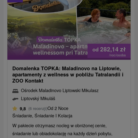
282,14
zł
od
/noc/osoba
Domalenka TOPKA: Maladinovo na Liptowie,
apartamenty z wellness w pobliżu Tatralandii i
ZOO Kontakt
Ośrodek Maladinovo Liptowski Mikulasz
Liptovský Mikuláš
Od 2 Noce
9,8
(6 recenzji)
Śniadanie, Śniadanie I Kolacja
W pakiecie otrzymasz nocleg w obniżonej cenie,
śniadanie lub obiadokolację na każdy dzień pobytu,