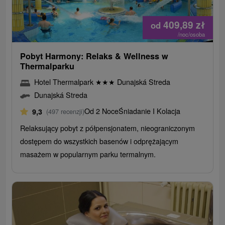
409,89
zł
od
/noc/osoba
Pobyt Harmony: Relaks & Wellness w
Thermalparku
Hotel Thermalpark
★
★
★
Dunajská Streda
Dunajská Streda
Od 2 Noce
Śniadanie I Kolacja
9,3
(497 recenzji)
Relaksujący pobyt z półpensjonatem, nieograniczonym
dostępem do wszystkich basenów i odprężającym
masażem w popularnym parku termalnym.