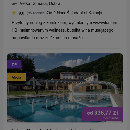
Veľká Domaša, Dobrá
Od 2 Noce
Śniadanie I Kolacja
9,6
(85 recenzji)
Przytulny nocleg z kominkiem, wyśmienitym wyżywieniem
HB, nielimitowanym wellness, butelką wina musującego
na powitanie oraz zniżkami na masaże...
TIP
Akcia
336,77
zł
od
/noc/osoba