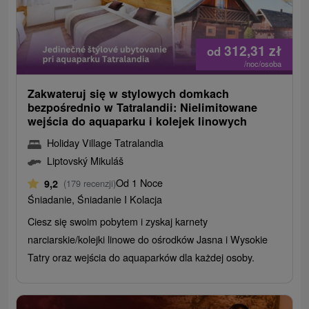
312,31
zł
od
/noc/osoba
Zakwateruj się w stylowych domkach
bezpośrednio w Tatralandii: Nielimitowane
wejścia do aquaparku i kolejek linowych
Holiday Village Tatralandia
Liptovský Mikuláš
Od 1 Noce
9,2
(179 recenzji)
Śniadanie, Śniadanie I Kolacja
Ciesz się swoim pobytem i zyskaj karnety
narciarskie/kolejki linowe do ośrodków Jasna i Wysokie
Tatry oraz wejścia do aquaparków dla każdej osoby.