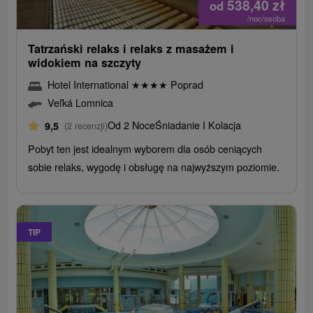
538,40
zł
od
/noc/osoba
Tatrzański relaks i relaks z masażem i
widokiem na szczyty
Hotel International
★
★
★
★
Poprad
Veľká Lomnica
Od 2 Noce
Śniadanie I Kolacja
9,5
(2 recenzji)
Pobyt ten jest idealnym wyborem dla osób ceniących
sobie relaks, wygodę i obsługę na najwyższym poziomie.
TIP