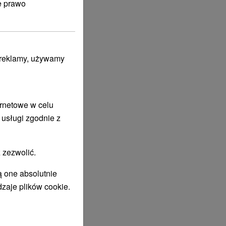
e prawo
i reklamy, używamy
ernetowe w celu
 usługi zgodnie z
 zezwolić.
ą one absolutnie
dzaje plików cookie.