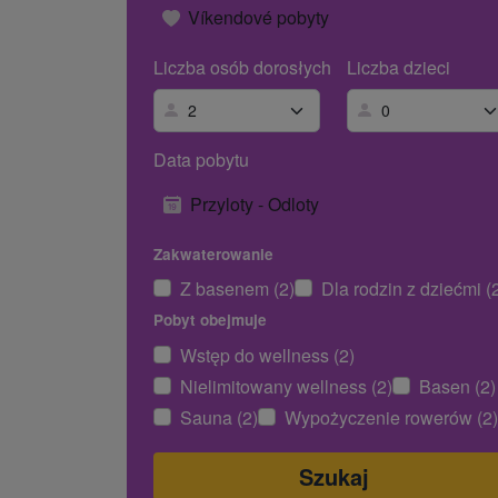
Víkendové pobyty
Liczba osób dorosłych
Liczba dzieci
Data pobytu
Przyloty - Odloty
Zakwaterowanie
Z basenem (2)
Dla rodzin z dziećmi (
Pobyt obejmuje
Wstęp do wellness (2)
Nielimitowany wellness (2)
Basen (2)
Sauna (2)
Wypożyczenie rowerów (2)