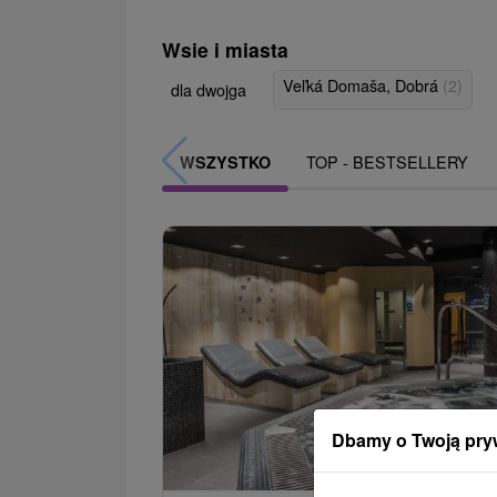
Wsie i miasta
Veľká Domaša, Dobrá
(2)
dla dwojga
TOP - BESTSELLERY
WSZYSTKO
Dbamy o Twoją pry
308,0
od
/noc/