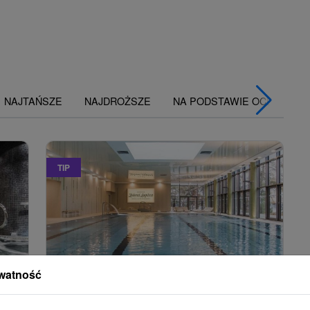
NAJTAŃSZE
NAJDROŻSZE
NA PODSTAWIE OCENY
TIP
watność
2
zł
373,39
zł
od
osoba
/noc/osoba