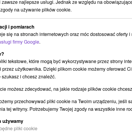
zawsze najlepsze usługi. Jednak ze względu na obowiązując
a:
Damska przejażdżka: Relaks,
 zgody na używanie plików cookie.
zabawa i kobiece dobre
samopoczucie w jednym miejscu
acji i pomiarach
Hotel Zelená Lagúna
★
★
★
★
Domaša
eje się na stronach internetowych oraz móc dostosować oferty 
Veľká Domaša, Dobrá
usługi firmy Google
.
Od 2 Noce
9,6
(84 recenzji)
Śniadanie I Kolacja
e?
 pliki tekstowe, które mogą być wykorzystywane przez strony int
Przytulny nocleg z kominkiem, wyśmienitym
i przez użytkownika. Dzięki plikom cookie możemy oferować Ci
nie
wyżywieniem HB, nielimitowanym wellness,
 szukasz i chcesz znaleźć.
s,
butelką wina musującego na powitanie oraz
zniżkami na masaże...
 możesz zdecydować, na jakie rodzaje plików cookie chcesz
ożemy przechowywać pliki cookie na Twoim urządzeniu, jeśli s
ia tej witryny. Potrzebujemy Twojej zgody na wszystkie inne ro
ych używamy
będne pliki cookie