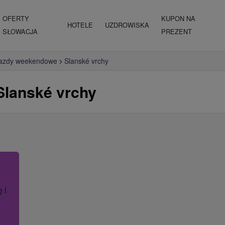
OFERTY
KUPON NA
HOTELE
UZDROWISKA
SŁOWACJA
PREZENT
azdy weekendowe
Slanské vrchy
lanské vrchy
ę lub nazwę hotelu.