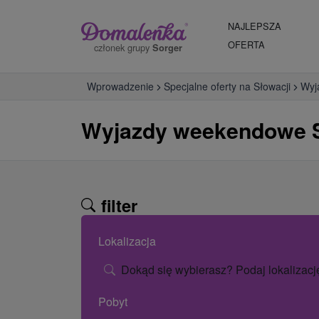
NAJLEPSZA
OFERTA
członek grupy
Sorger
Wprowadzenie
Specjalne oferty na Słowacji
Wyj
Wyjazdy weekendowe S
filter
Lokalizacja
Dokąd się wybierasz? Podaj lokalizacj
Pobyt