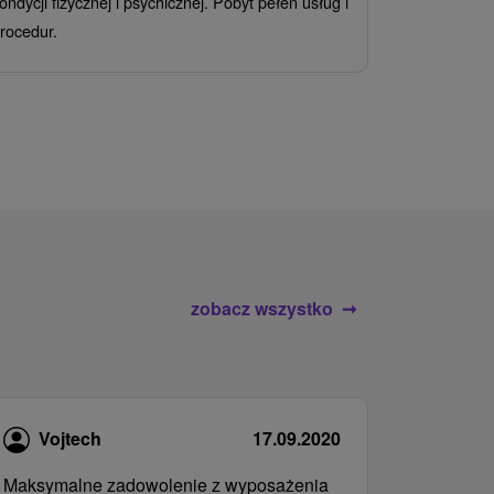
ondycji fizycznej i psychicznej. Pobyt pełen usług i
Ciesz się z
rocedur.
wrażeń poby
atrakcje wod
zobacz wszystko
Vojtech
17.09.2020
Maksymalne zadowolenie z wyposażenia