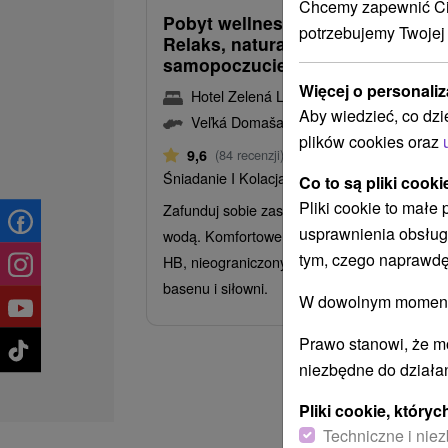
Chcemy zapewnić Ci 
Pobyt wellness w pobliżu Domaš
potrzebujemy Twojej
Relaks, natura i dobre
samopoczucie
Więcej o personaliz
Hotel Zelená Lagúna
★
★
★
★
Domaša
Aby wiedzieć, co dzi
Veľká Domaša, Dobrá
plików cookies oraz
Od 1 Noce
9,6
(84 recenzji)
Śniadanie I Kolacja
Co to są pliki cooki
Pliki cookie to małe
Zafunduj sobie zasłużony odpoczynek nad
usprawnienia obsług
wodą. Komfortowe zakwaterowanie, wyżywie
tym, czego naprawdę
HB, nieograniczony dostęp do strefy wellnes
basenu i siłowni.
W dowolnym momencie
Prawo stanowi, że m
niezbędne do działan
Pliki cookie, któr
Techniczne i niez