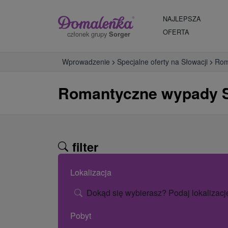
NAJLEPSZA
OFERTA
członek grupy
Sorger
Wprowadzenie
Specjalne oferty na Słowacji
Rom
Romantyczne wypady S
filter
Lokalizacja
Dokąd się wybierasz? Podaj lokalizacj
Pobyt