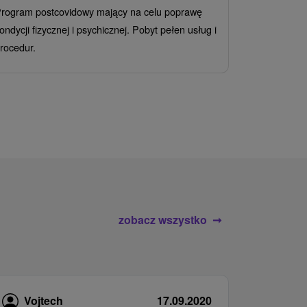
rogram postcovidowy mający na celu poprawę
Od 2 Noce
A
ondycji fizycznej i psychicznej. Pobyt pełen usług i
Ciesz się z
rocedur.
wrażeń poby
atrakcje wod
zobacz wszystko
Vojtech
17.09.2020