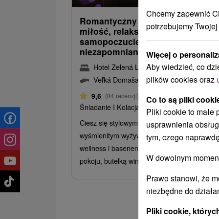
Chcemy zapewnić Ci 
Romantyczny pobyt w Domašu:
potrzebujemy Twojej
miłość, relaks i dobre
samopoczucie w jednym
niezapomnianym przeżyciu
Więcej o personaliz
Aby wiedzieć, co dzi
Hotel Zelená Lagúna
★
★
★
★
Domaša
plików cookies oraz
Veľká Domaša, Dobrá
Od 2 Noce
9,6
(84 recenzji)
Co to są pliki cooki
Śniadanie I Kolacja
Pliki cookie to małe
Ciesz się stylowym zakwaterowaniem,
usprawnienia obsług
wyśmienitym wyżywieniem HB, nielimitowan
tym, czego naprawdę
wellness i basenem, romantyczną dekoracją
W dowolnym momencie
pokoju, butelką wina...
Prawo stanowi, że m
niezbędne do działan
Pliki cookie, któr