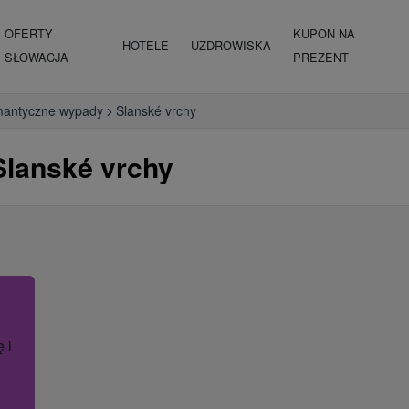
OFERTY
KUPON NA
HOTELE
UZDROWISKA
SŁOWACJA
PREZENT
antyczne wypady
Slanské vrchy
lanské vrchy
ę lub nazwę hotelu.