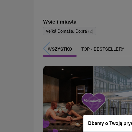
Wsie i miasta
Veľká Domaša, Dobrá
(2)
TOP - BESTSELLERY
WSZYSTKO
Dbamy o Twoją pry
489,6
od
/noc/