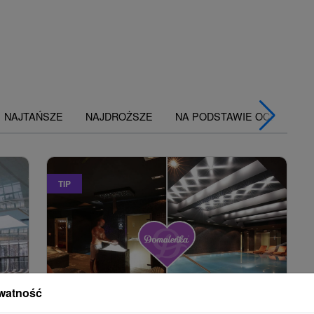
NAJTAŃSZE
NAJDROŻSZE
NA PODSTAWIE OCENY
TIP
watność
5
zł
345,64
zł
od
osoba
/noc/osoba