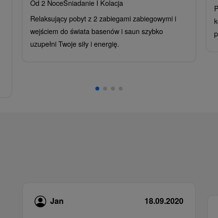
Od 2 Noce
Śniadanie I Kolacja
P
Relaksujący pobyt z 2 zabiegami zabiegowymi i
k
wejściem do świata basenów i saun szybko
p
uzupełni Twoje siły i energię.
Jan
18.09.2020