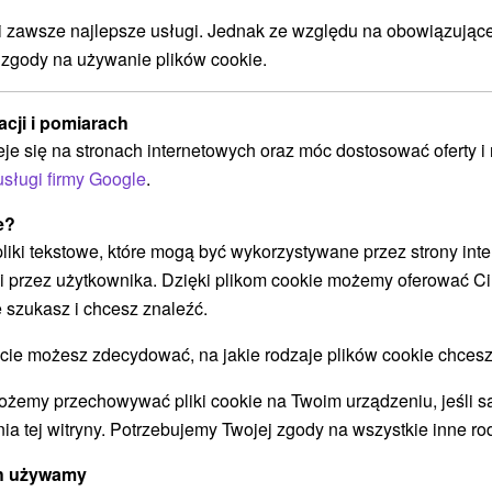
zawsze najlepsze usługi. Jednak ze względu na obowiązując
Zrelaksuj się nawet w tygodniu
 zgody na używanie plików cookie.
pracy (niedziela - piątek): CENA
PROMOCYJNA
acji i pomiarach
Hotel Zelená Lagúna
★
★
★
★
Domaša
eje się na stronach internetowych oraz móc dostosować oferty 
Veľká Domaša, Dobrá
usługi firmy Google
.
Od 2 Noce
9,6
(84 recenzji)
Śniadanie I Kolacja
e?
 pliki tekstowe, które mogą być wykorzystywane przez strony int
Zapraszamy do skorzystania z chwili relaksu i
i przez użytkownika. Dzięki plikom cookie możemy oferować Ci
odprężenia dzięki nieograniczonemu dostępowi
ym
 szukasz i chcesz znaleźć.
do nowoczesnego centrum odnowy biologicznej,
nawet w...
 możesz zdecydować, na jakie rodzaje plików cookie chcesz
ożemy przechowywać pliki cookie na Twoim urządzeniu, jeśli s
ia tej witryny. Potrzebujemy Twojej zgody na wszystkie inne ro
ych używamy