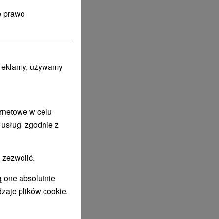
e prawo
i reklamy, używamy
ernetowe w celu
 usługi zgodnie z
 zezwolić.
ą one absolutnie
dzaje plików cookie.