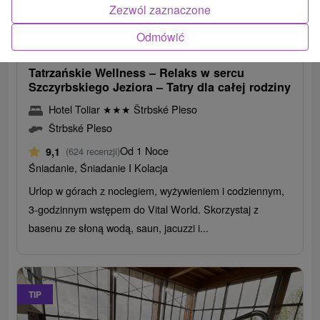
Zezwól zaznaczone
310,24
zł
od
Odmówić
/noc/osoba
Tatrzańskie Wellness – Relaks w sercu
Szczyrbskiego Jeziora – Tatry dla całej rodziny
Hotel Toliar
★
★
★
Štrbské Pleso
Štrbské Pleso
Od 1 Noce
9,1
(624 recenzji)
Śniadanie, Śniadanie I Kolacja
Urlop w górach z noclegiem, wyżywieniem i codziennym,
3-godzinnym wstępem do Vital World. Skorzystaj z
basenu ze słoną wodą, saun, jacuzzi i...
TIP