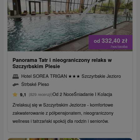
332,40
zł
od
/noc/osoba
Panorama Tatr i nieograniczony relaks w
Szczyrbskim Plesie
Hotel SOREA TRIGAN
★
★
★
Szczyrbskie Jezioro
Štrbské Pleso
Od 2 Noce
Śniadanie I Kolacja
9,1
(829 recenzji)
Zrelaksuj się w Szczyrbskim Jeziorze - komfortowe
zakwaterowanie z półpensjonatem, nieograniczony
wellness i tatrzański spokój dla rodzin i seniorów.