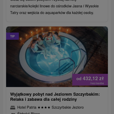
narciarskie/kolejki linowe do ośrodków Jasna i Wysokie
Tatry oraz wejścia do aquaparków dla każdej osoby.
TIP
432,12
zł
od
/noc/osoba
Wyjątkowy pobyt nad Jeziorem Szczyrbskim:
Relaks i zabawa dla całej rodziny
Hotel Patria
★
★
★
★
Szczyrbskie Jezioro
Štrbské Pleso