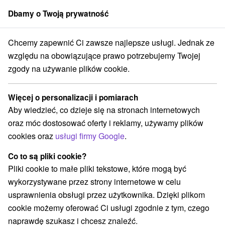
Dbamy o Twoją prywatność
członek grupy
Sorger
Chcemy zapewnić Ci zawsze najlepsze usługi. Jednak ze
weekendowe
Východné Slovensko
Prešovský kraj
Štrbské Pleso
względu na obowiązujące prawo potrzebujemy Twojej
zgody na używanie plików cookie.
Wyjazdy weekendowe Štrbské
Pleso
Więcej o personalizacji i pomiarach
Aby wiedzieć, co dzieje się na stronach internetowych
Kategorie
oraz móc dostosować oferty i reklamy, używamy plików
cookies oraz
usługi firmy Google
.
Wszystkie kategorie
Pobyty z rabatem
(2)
Wellness pobyty
Wyjazdy weekendowe
(4)
(4)
Co to są pliki cookie?
Romantyczne wypady
Pobyty dla seniorów
(1)
(3)
Pliki cookie to małe pliki tekstowe, które mogą być
Wakacje rodzinne
(4)
wykorzystywane przez strony internetowe w celu
usprawnienia obsługi przez użytkownika. Dzięki plikom
cookie możemy oferować Ci usługi zgodnie z tym, czego
Wybierz lokalizację lub datę
naprawdę szukasz i chcesz znaleźć.