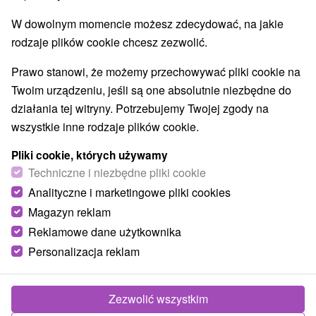
Najlepiej sprzedające
W dowolnym momencie możesz zdecydować, na jakie
rodzaje plików cookie chcesz zezwolić.
Prawo stanowi, że możemy przechowywać pliki cookie na
Wsie i miasta
Twoim urządzeniu, jeśli są one absolutnie niezbędne do
działania tej witryny. Potrzebujemy Twojej zgody na
dla dwojga
wszystkie inne rodzaje plików cookie.
Pliki cookie, których używamy
TOP - BESTSELLERY
NAJTAŃSZE
WSZYSTKO
Techniczne i niezbędne pliki cookie
Analityczne i marketingowe pliki cookies
Magazyn reklam
TIP
Reklamowe dane użytkownika
Personalizacja reklam
Zezwolić wszystkim