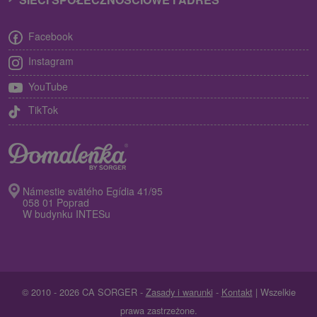
Facebook
Instagram
YouTube
TikTok
Námestie svätého Egídia 41/95
058 01 Poprad
W budynku INTESu
© 2010 - 2026 CA SORGER -
Zasady i warunki
-
Kontakt
| Wszelkie
prawa zastrzeżone.