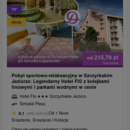
TIP
Akcia
215,79
zł
od
/noc/osoba
Pobyt sportowo-relaksacyjny w Szczyrbskim
Jeziorze: Legendarny Hotel FIS z kolejkami
linowymi i parkami wodnymi w cenie
Hotel Fis
★
★
★
Szczyrbskie Jezioro
Štrbské Pleso
Od 1 Noce
9,1
(449 recenzji)
Śniadanie, Śniadanie I Kolacja
Ciesz się swoim pobytem i zyskaj karnety