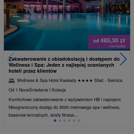
485,30
zł
od
/noc/osoba
Zakwaterowanie z obiadokolacją i dostępem do
Wellness i Spa: Jeden z najlepiej ocenianych
hoteli przez klientów
Wellness & Spa Hotel Kaskady
★
★
★
★
Sliač - Sielnica
Od 1 Noce
Śniadanie I Kolacja
Komfortowe zakwaterowanie z wyżywieniem HB i napojami.
Nieograniczony dostęp do 3000-metrowego spa i wellness,
basenów termalnych, strefy fitness...