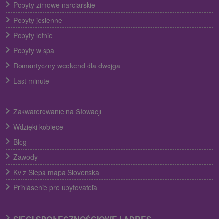
Pobyty zimowe narciarskie
Pobyty jesienne
Pobyty letnie
Pobyty w spa
Romantyczny weekend dla dwojga
Last minute
Zakwaterowanie na Słowacji
Wdzięki kobiece
Blog
Zawody
Kvíz Slepá mapa Slovenska
Prihlásenie pre ubytovateľa
SIECI SPOŁECZNOŚCIOWE I ADRES