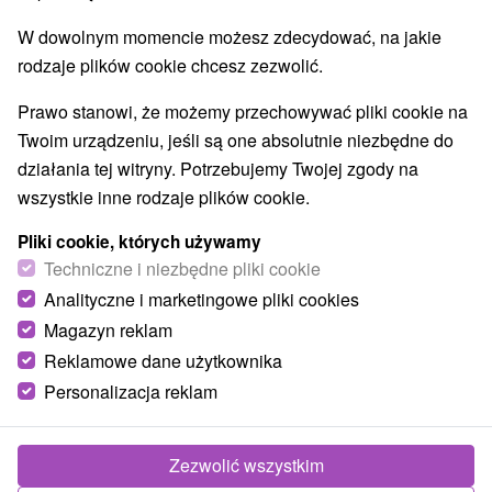
W dowolnym momencie możesz zdecydować, na jakie
rodzaje plików cookie chcesz zezwolić.
Wsie i miasta
Prawo stanowi, że możemy przechowywać pliki cookie na
dla dwojga
Twoim urządzeniu, jeśli są one absolutnie niezbędne do
działania tej witryny. Potrzebujemy Twojej zgody na
TOP - BESTSELLERY
NAJTAŃSZE
WSZYSTKO
wszystkie inne rodzaje plików cookie.
Pliki cookie, których używamy
Techniczne i niezbędne pliki cookie
Analityczne i marketingowe pliki cookies
Magazyn reklam
Reklamowe dane użytkownika
Personalizacja reklam
Zezwolić wszystkim
288,08
zł
od