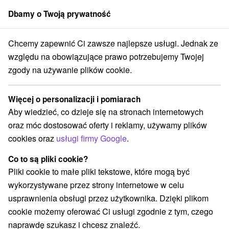
Dbamy o Twoją prywatność
członek grupy
Sorger
Chcemy zapewnić Ci zawsze najlepsze usługi. Jednak ze
dy weekendowe
Západné Slovensko
Trenčiansky kraj
Ráztočno
względu na obowiązujące prawo potrzebujemy Twojej
zgody na używanie plików cookie.
Wyjazdy weekendowe Ráztočno
Więcej o personalizacji i pomiarach
Kategorie
Aby wiedzieć, co dzieje się na stronach internetowych
oraz móc dostosować oferty i reklamy, używamy plików
Wszystkie kategorie
Pobyty z rabatem
(1)
cookies oraz
usługi firmy Google
.
Wellness pobyty
Wyjazdy weekendowe
(1)
(2)
Wakacje rodzinne
(2)
Co to są pliki cookie?
Pliki cookie to małe pliki tekstowe, które mogą być
wykorzystywane przez strony internetowe w celu
Wybierz lokalizację lub datę
usprawnienia obsługi przez użytkownika. Dzięki plikom
cookie możemy oferować Ci usługi zgodnie z tym, czego
Najlepiej sprzedające
naprawdę szukasz i chcesz znaleźć.