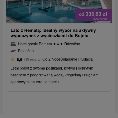
336,83
zł
od
/noc/osoba
Lato z Rematą: Idealny wybór na aktywny
wypoczynek z wycieczkami do Bojnic
Hotel górski Remata
★
★
★
Ráztočno
Ráztočno
Od 2 Noce
Śniadanie I Kolacja
8,6
(38 recenzji)
Letni pobyt z dwoma posiłkami, krytym i odkrytym
basenem z podgrzewaną wodą, kręgielnią i zajęciami
sportowymi na terenie hotelu.