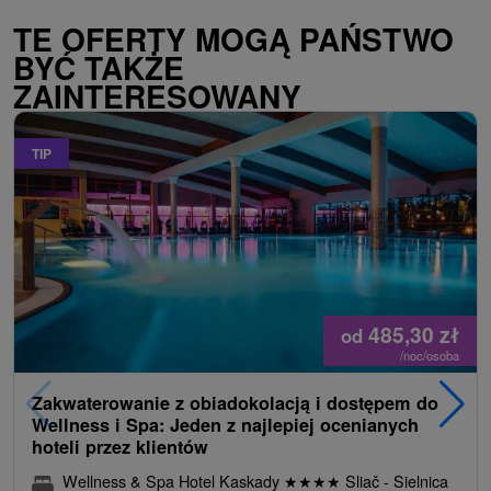
TE OFERTY MOGĄ PAŃSTWO
BYĆ TAKŻE
ZAINTERESOWANY
TIP
485,30
zł
od
/noc/osoba
Zakwaterowanie z obiadokolacją i dostępem do
Wellness i Spa: Jeden z najlepiej ocenianych
hoteli przez klientów
Wellness & Spa Hotel Kaskady
★
★
★
★
Sliač - Sielnica