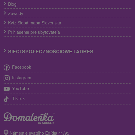
Blog
Zawody
Kvíz Slepá mapa Slovenska
Prihlásenie pre ubytovateľa
SIECI SPOŁECZNOŚCIOWE I ADRES
Facebook
Instagram
YouTube
TikTok
Námestie svätého Egídia 41/95