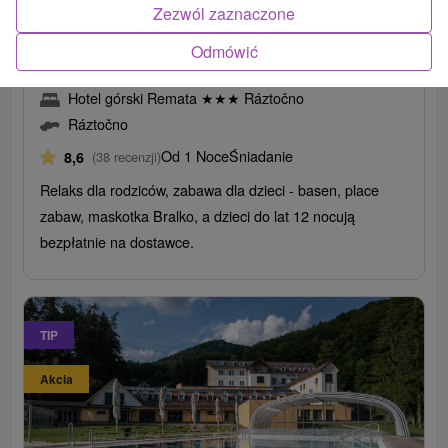
/noc/osoba
Zezwól zaznaczone
Wakacje dla młodych i starszych z basenem i
Odmówić
maskotką Bralko
Hotel górski Remata
★
★
★
Ráztočno
Ráztočno
Od 1 Noce
Śniadanie
8,6
(38 recenzji)
Relaks dla rodziców, zabawa dla dzieci - basen, place
zabaw, maskotka Bralko, a dzieci do lat 12 nocują
bezpłatnie na dostawce.
TIP
Akcia