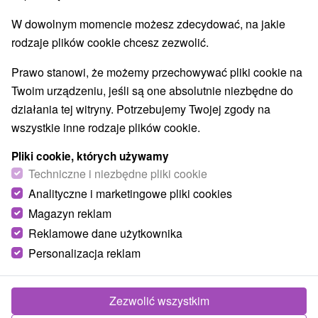
W dowolnym momencie możesz zdecydować, na jakie
rodzaje plików cookie chcesz zezwolić.
Wsie i miasta
Prawo stanowi, że możemy przechowywać pliki cookie na
dla dwojga
Twoim urządzeniu, jeśli są one absolutnie niezbędne do
działania tej witryny. Potrzebujemy Twojej zgody na
TOP - BESTSELLERY
NAJTAŃSZE
WSZYSTKO
wszystkie inne rodzaje plików cookie.
Pliki cookie, których używamy
Techniczne i niezbędne pliki cookie
Analityczne i marketingowe pliki cookies
Magazyn reklam
Reklamowe dane użytkownika
Personalizacja reklam
Zezwolić wszystkim
234,65
zł
od