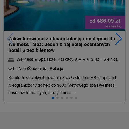
486,09
zł
od
/noc/osoba
Zakwaterowanie z obiadokolacją i dostępem do
Wellness i Spa: Jeden z najlepiej ocenianych
hoteli przez klientów
Wellness & Spa Hotel Kaskady
★
★
★
★
Sliač - Sielnica
Od 1 Noce
Śniadanie I Kolacja
Komfortowe zakwaterowanie z wyżywieniem HB i napojami.
Nieograniczony dostęp do 3000-metrowego spa i wellness,
basenów termalnych, strefy fitness...