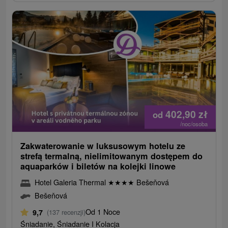
402,90
zł
od
/noc/osoba
Zakwaterowanie w luksusowym hotelu ze
strefą termalną, nielimitowanym dostępem do
aquaparków i biletów na kolejki linowe
Hotel Galeria Thermal
★
★
★
★
Bešeňová
Bešeňová
Od 1 Noce
9,7
(137 recenzji)
Śniadanie, Śniadanie I Kolacja