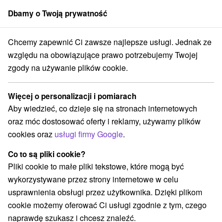
Dbamy o Twoją prywatność
członek grupy
Sorger
Chcemy zapewnić Ci zawsze najlepsze usługi. Jednak ze
yjazdy weekendowe
Stredné Slovensko
Žilinský kraj
Bešeňová
względu na obowiązujące prawo potrzebujemy Twojej
zgody na używanie plików cookie.
Wyjazdy weekendowe Bešeňová
Więcej o personalizacji i pomiarach
Kategorie
Aby wiedzieć, co dzieje się na stronach internetowych
oraz móc dostosować oferty i reklamy, używamy plików
Wszystkie kategorie
Pobyty z rabatem
(3)
cookies oraz
usługi firmy Google
.
Wellness pobyty
Wyjazdy weekendowe
(3)
(3)
Romantyczne wypady
Wakacje rodzinne
(1)
(3)
Co to są pliki cookie?
Pliki cookie to małe pliki tekstowe, które mogą być
wykorzystywane przez strony internetowe w celu
Wybierz lokalizację lub datę
usprawnienia obsługi przez użytkownika. Dzięki plikom
cookie możemy oferować Ci usługi zgodnie z tym, czego
Najlepiej sprzedające
naprawdę szukasz i chcesz znaleźć.