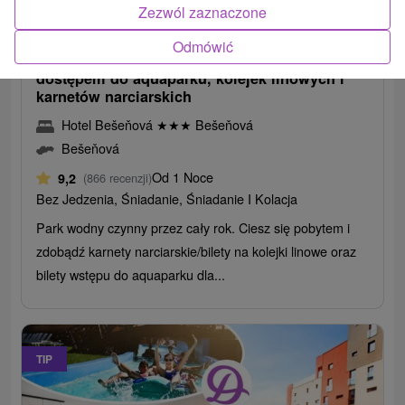
/noc/osoba
Zezwól zaznaczone
Nieograniczone przeżycia w pełnej krasie:
Odmówić
Zatrzymaj się w Bešeňovej z nieograniczonym
dostępem do aquaparku, kolejek linowych i
karnetów narciarskich
Hotel Bešeňová
★
★
★
Bešeňová
Bešeňová
Od 1 Noce
9,2
(866 recenzji)
Bez Jedzenia, Śniadanie, Śniadanie I Kolacja
Park wodny czynny przez cały rok. Ciesz się pobytem i
zdobądź karnety narciarskie/bilety na kolejki linowe oraz
bilety wstępu do aquaparku dla...
TIP