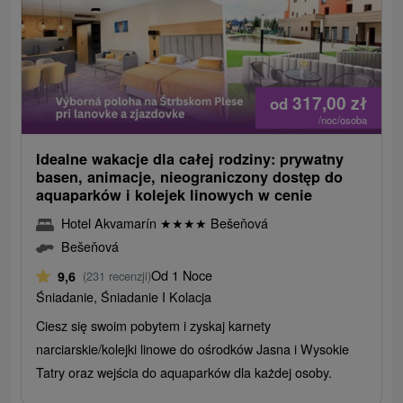
317,00
zł
od
/noc/osoba
Idealne wakacje dla całej rodziny: prywatny
basen, animacje, nieograniczony dostęp do
aquaparków i kolejek linowych w cenie
Hotel Akvamarín
★
★
★
★
Bešeňová
Bešeňová
Od 1 Noce
9,6
(231 recenzji)
Śniadanie, Śniadanie I Kolacja
Ciesz się swoim pobytem i zyskaj karnety
narciarskie/kolejki linowe do ośrodków Jasna i Wysokie
Tatry oraz wejścia do aquaparków dla każdej osoby.