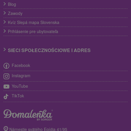
Blog
Zawody
Kvíz Slepá mapa Slovenska
Prihlásenie pre ubytovateľa
SIECI SPOŁECZNOŚCIOWE I ADRES
Facebook
Instagram
YouTube
TikTok
Námestie svätého Egídia 41/95