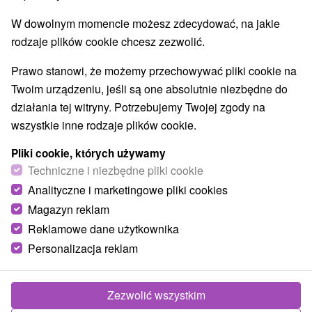
Najlepiej sprzedające
W dowolnym momencie możesz zdecydować, na jakie
rodzaje plików cookie chcesz zezwolić.
Prawo stanowi, że możemy przechowywać pliki cookie na
Wsie i miasta
Twoim urządzeniu, jeśli są one absolutnie niezbędne do
działania tej witryny. Potrzebujemy Twojej zgody na
dla dwojga
wszystkie inne rodzaje plików cookie.
Pliki cookie, których używamy
TOP - BESTSELLERY
NAJTAŃSZE
WSZYSTKO
Techniczne i niezbędne pliki cookie
Analityczne i marketingowe pliki cookies
Magazyn reklam
TIP
Reklamowe dane użytkownika
Personalizacja reklam
Zezwolić wszystkim