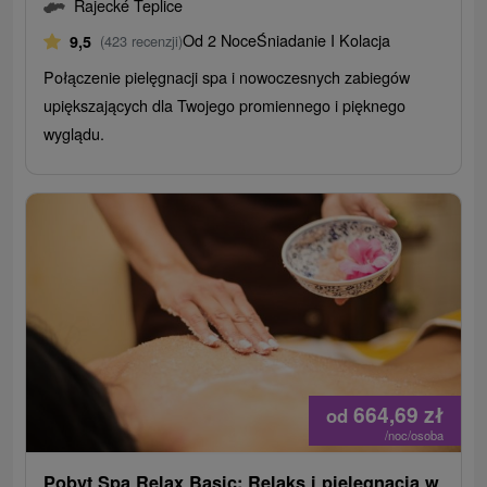
Rajecké Teplice
Od 2 Noce
Śniadanie I Kolacja
9,5
(423 recenzji)
Połączenie pielęgnacji spa i nowoczesnych zabiegów
upiększających dla Twojego promiennego i pięknego
wyglądu.
664,69
zł
od
/noc/osoba
Pobyt Spa Relax Basic: Relaks i pielęgnacja w