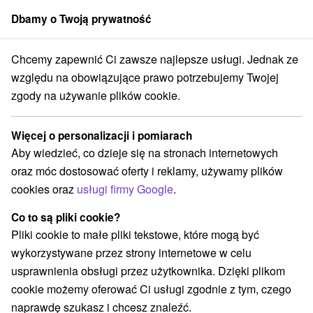
Dbamy o Twoją prywatność
członek grupy
Sorger
Chcemy zapewnić Ci zawsze najlepsze usługi. Jednak ze
y weekendowe
Stredné Slovensko
Žilinský kraj
Rajecké Teplice
względu na obowiązujące prawo potrzebujemy Twojej
zgody na używanie plików cookie.
Wyjazdy weekendowe Rajecké
Teplice
Więcej o personalizacji i pomiarach
Aby wiedzieć, co dzieje się na stronach internetowych
Kategorie
oraz móc dostosować oferty i reklamy, używamy plików
cookies oraz
usługi firmy Google
.
Wszystkie kategorie
Pobyty z rabatem
(2)
Wellness pobyty
Wyjazdy weekendowe
(7)
(5)
Co to są pliki cookie?
Romantyczne wypady
Pobyty dla seniorów
(2)
(1)
Pliki cookie to małe pliki tekstowe, które mogą być
Wakacje rodzinne
(1)
wykorzystywane przez strony internetowe w celu
usprawnienia obsługi przez użytkownika. Dzięki plikom
cookie możemy oferować Ci usługi zgodnie z tym, czego
Wybierz lokalizację lub datę
naprawdę szukasz i chcesz znaleźć.