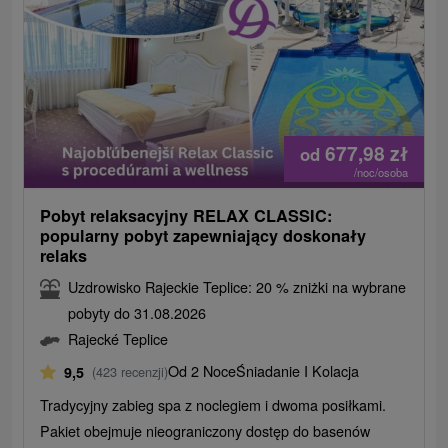
677,98
zł
od
/noc/osoba
Pobyt relaksacyjny RELAX CLASSIC:
popularny pobyt zapewniający doskonały
relaks
Uzdrowisko Rajeckie Teplice: 20 % zniżki na wybrane
pobyty do 31.08.2026
Rajecké Teplice
Od 2 Noce
Śniadanie I Kolacja
9,5
(423 recenzji)
Tradycyjny zabieg spa z noclegiem i dwoma posiłkami.
Pakiet obejmuje nieograniczony dostęp do basenów