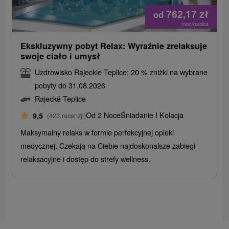
762,17
zł
od
/noc/osoba
Ekskluzywny pobyt Relax: Wyraźnie zrelaksuje
swoje ciało i umysł
Uzdrowisko Rajeckie Teplice: 20 % zniżki na wybrane
pobyty do 31.08.2026
Rajecké Teplice
Od 2 Noce
Śniadanie I Kolacja
9,5
(423 recenzji)
Maksymalny relaks w formie perfekcyjnej opieki
medycznej. Czekają na Ciebie najdoskonalsze zabiegi
relaksacyjne i dostęp do strefy wellness.