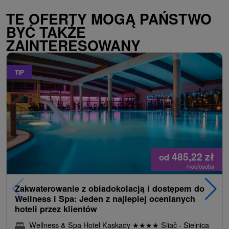
TE OFERTY MOGĄ PAŃSTWO
BYĆ TAKŻE
ZAINTERESOWANY
TIP
485,22
zł
od
/noc/osoba
Zakwaterowanie z obiadokolacją i dostępem do
Wellness i Spa: Jeden z najlepiej ocenianych
hoteli przez klientów
Wellness & Spa Hotel Kaskady
★
★
★
★
Sliač - Sielnica