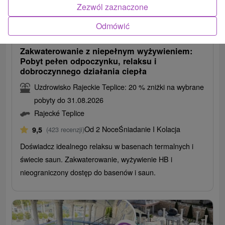
Zezwól zaznaczone
514,02
zł
od
Odmówić
/noc/osoba
Zakwaterowanie z niepełnym wyżywieniem:
Pobyt pełen odpoczynku, relaksu i
dobroczynnego działania ciepła
Uzdrowisko Rajeckie Teplice: 20 % zniżki na wybrane
pobyty do 31.08.2026
Rajecké Teplice
Od 2 Noce
Śniadanie I Kolacja
9,5
(423 recenzji)
Doświadcz idealnego relaksu w basenach termalnych i
świecie saun. Zakwaterowanie, wyżywienie HB i
nieograniczony dostęp do basenów i saun.