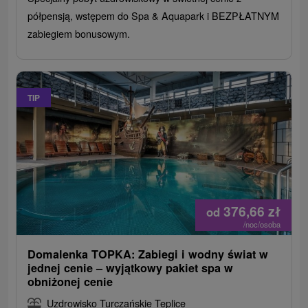
półpensją, wstępem do Spa & Aquapark i BEZPŁATNYM
zabiegiem bonusowym.
TIP
376,66
zł
od
/noc/osoba
Domalenka TOPKA: Zabiegi i wodny świat w
jednej cenie – wyjątkowy pakiet spa w
obniżonej cenie
Uzdrowisko Turczańskie Teplice