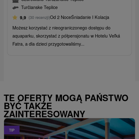
Turčianske Teplice
Od 2 Noce
Śniadanie I Kolacja
9,9
(30 recenzji)
Możesz korzystać z nieograniczonego dostępu do
aquaparku, skorzystać z półpensjonatu w Hotelu Veľká
Fatra, a dla dzieci przygotowaliśmy...
TE OFERTY MOGĄ PAŃSTWO
BYĆ TAKŻE
ZAINTERESOWANY
TIP