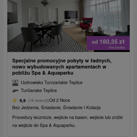
180,35
zł
od
/noc/osoba
Specjalne promocyjne pobyty w ładnych,
nowo wybudowanych apartamentach w
pobliżu Spa & Aquaparku
Uzdrowisko Turczańskie Teplice
Turčianske Teplice
Od 2 Noce
9,9
(16 recenzji)
Bez Jedzenia, Śniadanie, Śniadanie I Kolacja
Procedury lecznicze, wejście na basen, wejście lub zniżki
na wejście do Spa & Aquaparku.