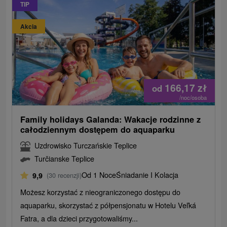
TIP
Akcia
166,17
zł
od
/noc/osoba
Family holidays Galanda: Wakacje rodzinne z
całodziennym dostępem do aquaparku
Uzdrowisko Turczańskie Teplice
Turčianske Teplice
Od 1 Noce
Śniadanie I Kolacja
9,9
(30 recenzji)
Możesz korzystać z nieograniczonego dostępu do
aquaparku, skorzystać z półpensjonatu w Hotelu Veľká
Fatra, a dla dzieci przygotowaliśmy...