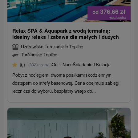
376,66
zł
od
/noc/osoba
Relax SPA & Aquapark z wodą termalną:
idealny relaks i zabawa dla małych i dużych
Uzdrowisko Turczańskie Teplice
Turčianske Teplice
Od 1 Noce
Śniadanie I Kolacja
9,1
(832 recenzji)
Pobyt z noclegiem, dwoma posiłkami i codziennym
dostępem do strefy basenowej. Cena obejmuje zabiegi
lecznicze do wyboru, bezpłatny wstęp do...