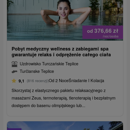
376,66
zł
od
/noc/osoba
Pobyt medyczny wellness z zabiegami spa
gwarantuje relaks i odprężenie całego ciała
Uzdrowisko Turczańskie Teplice
Turčianske Teplice
Od 2 Noce
Śniadanie I Kolacja
9,1
(816 recenzji)
Skorzystaj z elastycznego pakietu relaksacyjnego z
masażami Zeus, termoterapią, tlenoterapią i bezpłatnym
dostępem do basenu olimpijskiego lub...