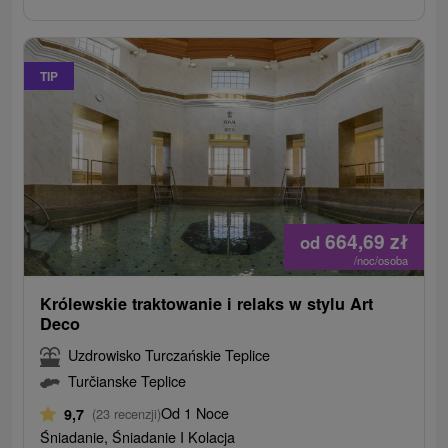
TIP
664,69
zł
od
/noc/osoba
Królewskie traktowanie i relaks w stylu Art
Deco
Uzdrowisko Turczańskie Teplice
Turčianske Teplice
Od 1 Noce
9,7
(23 recenzji)
Śniadanie, Śniadanie I Kolacja