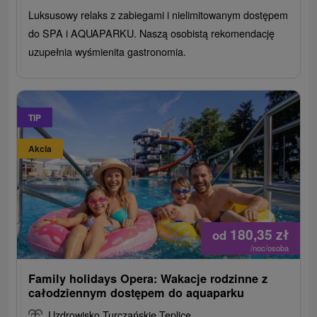
Luksusowy relaks z zabiegami i nielimitowanym dostępem
do SPA i AQUAPARKU. Naszą osobistą rekomendację
uzupełnia wyśmienita gastronomia.
TIP
Akcia
180,35
zł
od
/noc/osoba
Family holidays Opera: Wakacje rodzinne z
całodziennym dostępem do aquaparku
Uzdrowisko Turczańskie Teplice