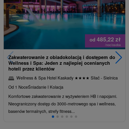
485,22
zł
od
/noc/osoba
Zakwaterowanie z obiadokolacją i dostępem do
Wellness i Spa: Jeden z najlepiej ocenianych
hoteli przez klientów
Wellness & Spa Hotel Kaskady
★
★
★
★
Sliač - Sielnica
Od 1 Noce
Śniadanie I Kolacja
Komfortowe zakwaterowanie z wyżywieniem HB i napojami.
Nieograniczony dostęp do 3000-metrowego spa i wellness,
basenów termalnych, strefy fitness...