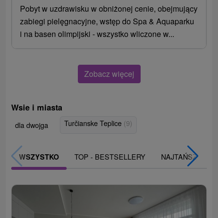
Pobyt w uzdrawisku w obniżonej cenie, obejmujący
zabiegi pielęgnacyjne, wstęp do Spa & Aquaparku
i na basen olimpijski - wszystko wliczone w...
Zobacz więcej
Wsie i miasta
Turčianske Teplice
(9)
dla dwojga
TOP - BESTSELLERY
NAJTAŃSZE
WSZYSTKO