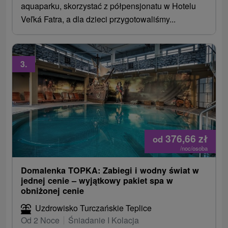
aquaparku, skorzystać z półpensjonatu w Hotelu
Veľká Fatra, a dla dzieci przygotowaliśmy...
3.
376,66
zł
od
/noc/osoba
Domalenka TOPKA: Zabiegi i wodny świat w
jednej cenie – wyjątkowy pakiet spa w
obniżonej cenie
Uzdrowisko Turczańskie Teplice
Od 2 Noce
Śniadanie I Kolacja