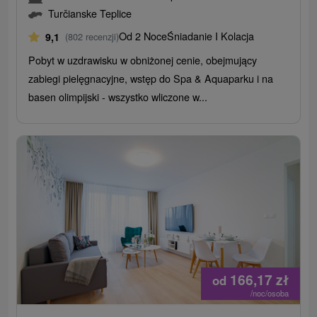
Turčianske Teplice
Od 2 Noce
Śniadanie I Kolacja
9,1
(802 recenzji)
Pobyt w uzdrawisku w obniżonej cenie, obejmujący
zabiegi pielęgnacyjne, wstęp do Spa & Aquaparku i na
basen olimpijski - wszystko wliczone w...
166,17
zł
od
/noc/osoba