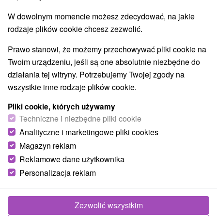
Najlepiej sprzedające
W dowolnym momencie możesz zdecydować, na jakie
rodzaje plików cookie chcesz zezwolić.
1.
Prawo stanowi, że możemy przechowywać pliki cookie na
Twoim urządzeniu, jeśli są one absolutnie niezbędne do
działania tej witryny. Potrzebujemy Twojej zgody na
wszystkie inne rodzaje plików cookie.
Pliki cookie, których używamy
376,66
zł
Techniczne i niezbędne pliki cookie
od
/noc/osoba
Analityczne i marketingowe pliki cookies
Magazyn reklam
Relax SPA & Aquapark z wodą termalną:
Reklamowe dane użytkownika
idealny relaks i zabawa dla małych i dużych
Personalizacja reklam
Uzdrowisko Turczańskie Teplice
Od 1 Noce
Śniadanie I Kolacja
Pobyt z noclegiem, dwoma posiłkami i codziennym
Zezwolić wszystkim
dostępem do strefy basenowej. Cena obejmuje