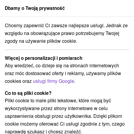
Dbamy o Twoją prywatność
członek grupy
Sorger
Chcemy zapewnić Ci zawsze najlepsze usługi. Jednak ze
alne oferty na Słowacji
Wyjazdy weekendowe
Turčianska kotlina
względu na obowiązujące prawo potrzebujemy Twojej
zgody na używanie plików cookie.
Wyjazdy weekendowe Turčianska
kotlina
Więcej o personalizacji i pomiarach
Aby wiedzieć, co dzieje się na stronach internetowych
Kategorie
oraz móc dostosować oferty i reklamy, używamy plików
cookies oraz
usługi firmy Google
.
Wszystkie kategorie
Pobyty z rabatem
(8)
Wellness pobyty
Wyjazdy weekendowe
(12)
(9)
Co to są pliki cookie?
Romantyczne wypady
Pobyty dla seniorów
(1)
(4)
Pliki cookie to małe pliki tekstowe, które mogą być
Wakacje rodzinne
(7)
wykorzystywane przez strony internetowe w celu
usprawnienia obsługi przez użytkownika. Dzięki plikom
cookie możemy oferować Ci usługi zgodnie z tym, czego
Wybierz lokalizację lub datę
naprawdę szukasz i chcesz znaleźć.