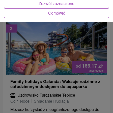
Zezwól zaznaczone
zabiegi lecznicze do wyboru, bezpłatny wstęp do...
Odmówić
2.
166,17
zł
od
/noc/osoba
Family holidays Galanda: Wakacje rodzinne z
całodziennym dostępem do aquaparku
Uzdrowisko Turczańskie Teplice
Od 1 Noce
Śniadanie I Kolacja
Możesz korzystać z nieograniczonego dostępu do