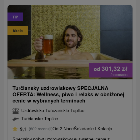
TIP
Akcia
301,32
zł
od
/noc/osoba
Turčiansky uzdrowiskowy SPECJALNA
OFERTA: Wellness, piwo i relaks w obniżonej
cenie w wybranych terminach
Uzdrowisko Turczańskie Teplice
Turčianske Teplice
Od 2 Noce
Śniadanie I Kolacja
9,1
(802 recenzji)
Specjalny pobyt uzdrowiskowy w świetnej cenie z