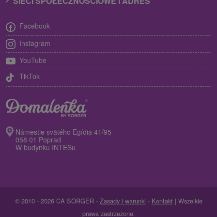
SIECI SPOŁECZNOŚCIOWE I ADRES
Facebook
Instagram
YouTube
TikTok
Námestie svätého Egídia 41/95
058 01 Poprad
W budynku INTESu
© 2010 - 2026 CA SORGER -
Zasady i warunki
-
Kontakt
| Wszelkie
prawa zastrzeżone.