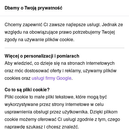
Dbamy o Twoją prywatność
członek grupy
Sorger
Chcemy zapewnić Ci zawsze najlepsze usługi. Jednak ze
azdy weekendowe
Východné Slovensko
Prešovský kraj
Lučivná
względu na obowiązujące prawo potrzebujemy Twojej
zgody na używanie plików cookie.
Wyjazdy weekendowe Lučivná
Więcej o personalizacji i pomiarach
Kategorie
Aby wiedzieć, co dzieje się na stronach internetowych
oraz móc dostosować oferty i reklamy, używamy plików
Wszystkie kategorie
Pobyty z rabatem
(1)
cookies oraz
usługi firmy Google
.
Wellness pobyty
Wyjazdy weekendowe
(1)
(2)
Pobyty dla seniorów
Wakacje rodzinne
(1)
(2)
Co to są pliki cookie?
Pliki cookie to małe pliki tekstowe, które mogą być
wykorzystywane przez strony internetowe w celu
Wybierz lokalizację lub datę
usprawnienia obsługi przez użytkownika. Dzięki plikom
cookie możemy oferować Ci usługi zgodnie z tym, czego
Najlepiej sprzedające
naprawdę szukasz i chcesz znaleźć.