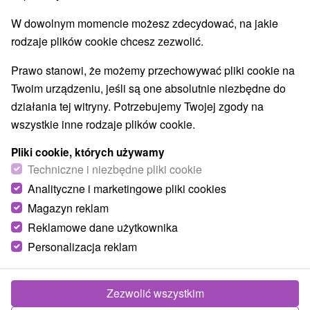
W dowolnym momencie możesz zdecydować, na jakie
rodzaje plików cookie chcesz zezwolić.
Wsie i miasta
Prawo stanowi, że możemy przechowywać pliki cookie na
dla dwojga
Twoim urządzeniu, jeśli są one absolutnie niezbędne do
działania tej witryny. Potrzebujemy Twojej zgody na
TOP - BESTSELLERY
NAJTAŃSZE
WSZYSTKO
wszystkie inne rodzaje plików cookie.
Pliki cookie, których używamy
Techniczne i niezbędne pliki cookie
TIP
Analityczne i marketingowe pliki cookies
Magazyn reklam
Reklamowe dane użytkownika
Personalizacja reklam
Zezwolić wszystkim
421,72
zł
od