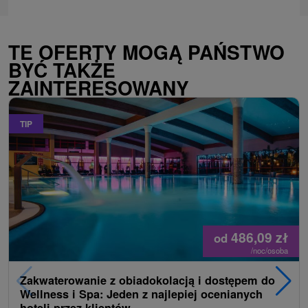
TE OFERTY MOGĄ PAŃSTWO
BYĆ TAKŻE
ZAINTERESOWANY
TIP
486,09
zł
od
/noc/osoba
Zakwaterowanie z obiadokolacją i dostępem do
Wellness i Spa: Jeden z najlepiej ocenianych
hoteli przez klientów