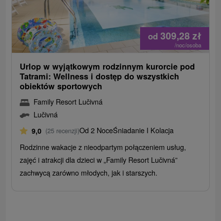
309,28
zł
od
/noc/osoba
Urlop w wyjątkowym rodzinnym kurorcie pod
Tatrami: Wellness i dostęp do wszystkich
obiektów sportowych
Family Resort Lučivná
Lučivná
Od 2 Noce
Śniadanie I Kolacja
9,0
(25 recenzji)
Rodzinne wakacje z nieodpartym połączeniem usług,
zajęć i atrakcji dla dzieci w „Family Resort Lučivná”
zachwycą zarówno młodych, jak i starszych.