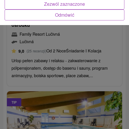
/noc/osoba
Zezwól zaznaczone
Lato w Tatrach: Rodzinny wypoczynek z
Odmówić
basenami i animacjami w największym
ośrodku
Family Resort Lučivná
Lučivná
Od 2 Noce
Śniadanie I Kolacja
9,0
(25 recenzji)
Urlop pełen zabawy i relaksu - zakwaterowanie z
półpensjonatem, dostęp do basenu i sauny, program
animacyjny, boiska sportowe, place zabaw,...
TIP