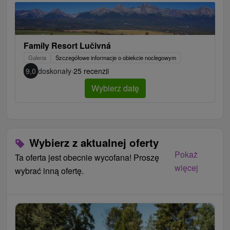
Family Resort Lučivná
Galeria
Szczegółowe informacje o obiekcie noclegowym
9,0
doskonały
·
25 recenzji
Wybierz datę
Wybierz z aktualnej oferty
Pokaż
Ta oferta jest obecnie wycofana! Proszę
więcej
wybrać inną ofertę.