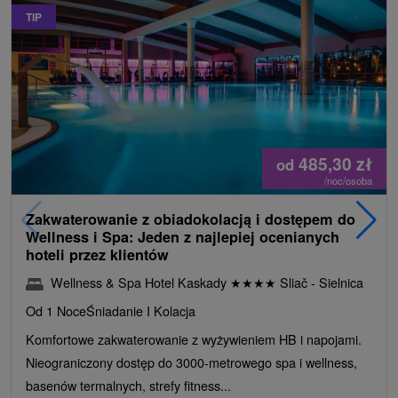
TIP
485,30
zł
od
/noc/osoba
Zakwaterowanie z obiadokolacją i dostępem do
Wellness i Spa: Jeden z najlepiej ocenianych
hoteli przez klientów
Wellness & Spa Hotel Kaskady
★
★
★
★
Sliač - Sielnica
Od 1 Noce
Śniadanie I Kolacja
Komfortowe zakwaterowanie z wyżywieniem HB i napojami.
Nieograniczony dostęp do 3000-metrowego spa i wellness,
basenów termalnych, strefy fitness...