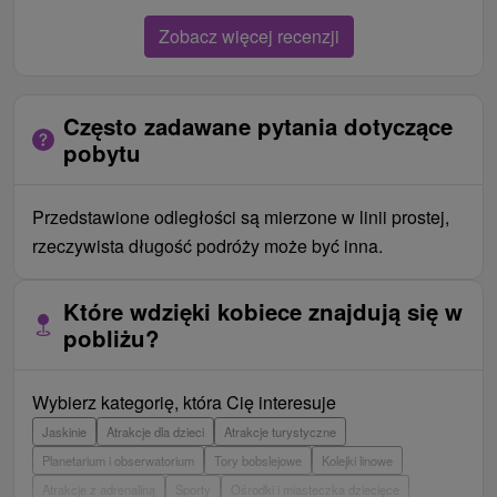
Zobacz więcej recenzji
Często zadawane pytania dotyczące
pobytu
Przedstawione odległości są mierzone w linii prostej,
rzeczywista długość podróży może być inna.
Które wdzięki kobiece znajdują się w
pobliżu?
Wybierz kategorię, która Cię interesuje
Jaskinie
Atrakcje dla dzieci
Atrakcje turystyczne
Planetarium i obserwatorium
Tory bobslejowe
Kolejki linowe
Atrakcje z adrenaliną
Sporty
Ośrodki i miasteczka dziecięce