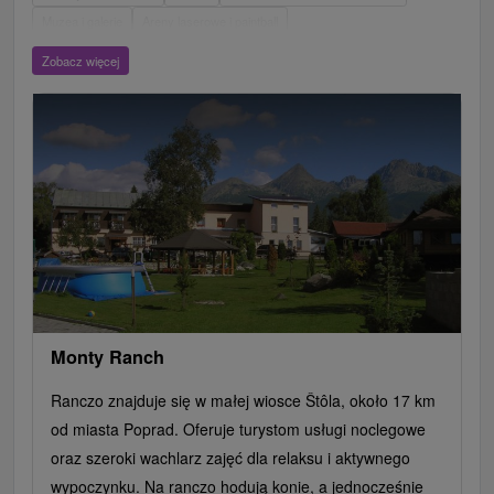
Muzea i galerie
Areny laserowe i paintball
Wieże obserwacyjne i chodniki
Ogrody zoologiczne i fermy zwierząt
Zobacz więcej
Escaperoom
Aquaparki, baseny
Zamki, pałace, ruiny
Skanseny
Ogrody botaniczne
Parki miejskie i zamkowe
Loty widokowe i rejsy wycieczkowe
Tarcze
Jeziora, jeziora, zbiorniki wodne
Zabytki techniki
Pomniki
Wodospady
Kościoły drewniane
Źródła
Jazda konna
Túry a turistické chodníky
Zamki
Chaty górskie
Teatry
Miejsca sakralne
Rafting, rafting, rafting
Obiekty architektoniczne
Ośrodek narciarski
Pola golfowe
Tory gokartowe
Amfiteatry i kina w przyrodzie
Szlaki winne
Cyklotrasy
Monty Ranch
Ranczo znajduje się w małej wiosce Štôla, około 17 km
od miasta Poprad. Oferuje turystom usługi noclegowe
oraz szeroki wachlarz zajęć dla relaksu i aktywnego
wypoczynku. Na ranczo hodują konie, a jednocześnie