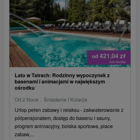
421,04
zł
od
/noc/osoba
Lato w Tatrach: Rodzinny wypoczynek z
basenami i animacjami w największym
ośrodku
Od 2 Noce
Śniadanie I Kolacja
Urlop pełen zabawy i relaksu - zakwaterowanie z
półpensjonatem, dostęp do basenu i sauny,
program animacyjny, boiska sportowe, place
zabaw,...