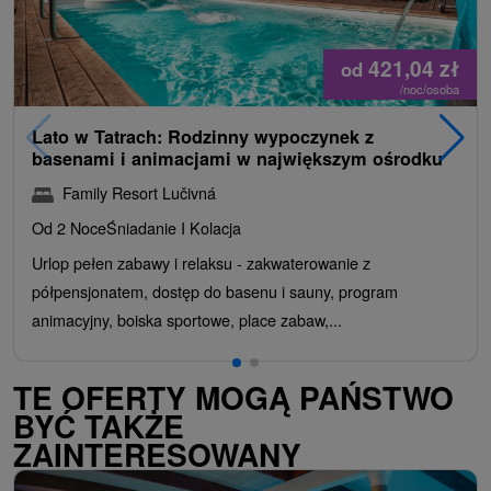
421,04
zł
od
/noc/osoba
Lato w Tatrach: Rodzinny wypoczynek z
basenami i animacjami w największym ośrodku
Family Resort Lučivná
Od 2 Noce
Śniadanie I Kolacja
Urlop pełen zabawy i relaksu - zakwaterowanie z
półpensjonatem, dostęp do basenu i sauny, program
animacyjny, boiska sportowe, place zabaw,...
TE OFERTY MOGĄ PAŃSTWO
BYĆ TAKŻE
ZAINTERESOWANY