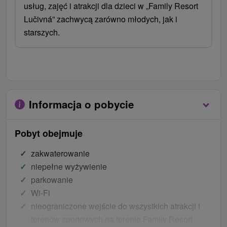
usług, zajęć i atrakcji dla dzieci w „Family Resort
Lučivná” zachwycą zarówno młodych, jak i
starszych.
Informacja o pobycie
Pobyt obejmuje
zakwaterowanie
niepełne wyżywienie
parkowanie
Wi-Fi
nieograniczone wejście do wszystkich atrakcji i
terenów sportowych na terenie Family Resort