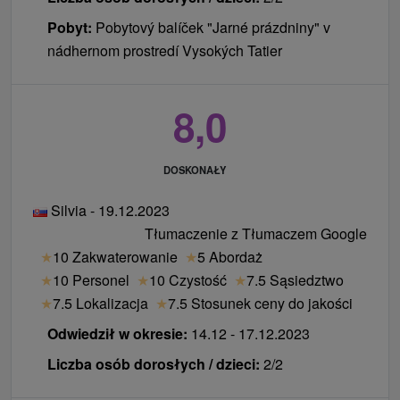
Pobyt:
Pobytový balíček "Jarné prázdniny" v
nádhernom prostredí Vysokých Tatier
8,0
DOSKONAŁY
Silvia - 19.12.2023
Tłumaczenie z Tłumaczem Google
★
10 Zakwaterowanie
★
5 Abordaż
★
10 Personel
★
10 Czystość
★
7.5 Sąsiedztwo
★
7.5 Lokalizacja
★
7.5 Stosunek ceny do jakości
Odwiedził w okresie:
14.12 - 17.12.2023
Liczba osób dorosłych / dzieci:
2/2