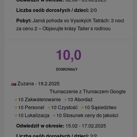
bezpłatnie korzystać z bezprzewodowego dostępu
do Internetu.
Liczba osób dorosłych / dzieci:
2/0
Zwierzęta:
Zwierzęta domowe za opłatą.
Pobyt:
Jarná pohoda vo Vysokých Tatrách: 3 noci
Zameldowanie / Wymeldowanie:
14:00 / 10:00
za cenu 2 – Objavujte krásy Tatier s rodinou
10,0
DOSKONAŁY
Zuzana - 19.2.2025
Tłumaczenie z Tłumaczem Google
★
10 Zakwaterowanie
★
10 Abordaż
★
10 Personel
★
10 Czystość
★
10 Sąsiedztwo
★
10 Lokalizacja
★
10 Stosunek ceny do jakości
Odwiedził w okresie:
15.02 - 17.02.2025
Liczba osób dorosłych / dzieci:
2/2