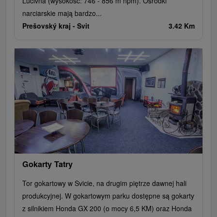
Lučivná (wysokość: 746 - 856 m npm). Ośrodki
narciarskie mają bardzo...
Prešovský kraj -
Svit
3.42 Km
Gokarty Tatry
Tor gokartowy w Svicie, na drugim piętrze dawnej hali
produkcyjnej. W gokartowym parku dostępne są gokarty
z silnikiem Honda GX 200 (o mocy 6,5 KM) oraz Honda