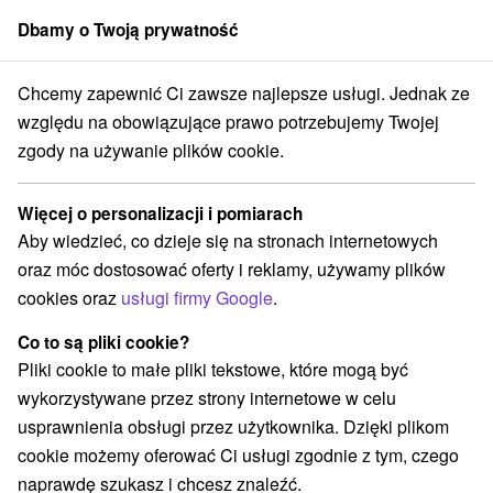
Dbamy o Twoją prywatność
członek grupy
Sorger
Chcemy zapewnić Ci zawsze najlepsze usługi. Jednak ze
vná
Niezapomniany jesienny pobyt z obiadokolacją i wellness w objęc
względu na obowiązujące prawo potrzebujemy Twojej
zgody na używanie plików cookie.
Niezapomniany jesienny pobyt z
obiadokolacją i wellness w
Więcej o personalizacji i pomiarach
objęciach Tatr Wysokich
Aby wiedzieć, co dzieje się na stronach internetowych
Oferta wygasła! Wybierz poniżej z aktualnych ofert.
oraz móc dostosować oferty i reklamy, używamy plików
Family Resort Lučivná
Lučivná
cookies oraz
usługi firmy Google
.
Co to są pliki cookie?
Przejdź do lokalizacji
Pliki cookie to małe pliki tekstowe, które mogą być
wykorzystywane przez strony internetowe w celu
9,0
doskonały
25 recenzji
·
usprawnienia obsługi przez użytkownika. Dzięki plikom
cookie możemy oferować Ci usługi zgodnie z tym, czego
naprawdę szukasz i chcesz znaleźć.