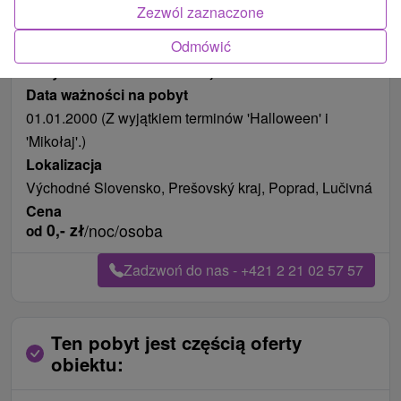
Zezwól zaznaczone
Odmówić
Długość pobytu
od 127 noce
Pożywienie
śniadanie i kolacja
Data ważności na pobyt
01.01.2000 (Z wyjątkiem terminów 'Halloween' i
'Mikołaj'.)
Lokalizacja
Východné Slovensko, Prešovský kraj, Poprad, Lučivná
Cena
0,-
zł
/noc/osoba
od
Zadzwoń do nas - +421 2 21 02 57 57
Ten pobyt jest częścią oferty
obiektu: