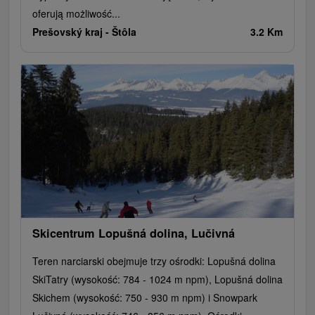
oferują możliwość...
Prešovský kraj -
Štôla
3.2 Km
Skicentrum Lopušná dolina, Lučivná
Teren narciarski obejmuje trzy ośrodki: Lopušná dolina
SkiTatry (wysokość: 784 - 1024 m npm), Lopušná dolina
Skichem (wysokość: 750 - 930 m npm) i Snowpark