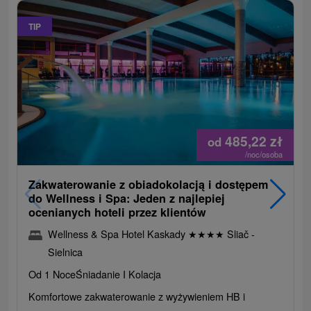
TIP
485,22
zł
od
/noc/osoba
Zakwaterowanie z obiadokolacją i dostępem
do Wellness i Spa: Jeden z najlepiej
ocenianych hoteli przez klientów
Wellness & Spa Hotel Kaskady
★
★
★
★
Sliač -
Sielnica
Od 1 Noce
Śniadanie I Kolacja
Komfortowe zakwaterowanie z wyżywieniem HB i