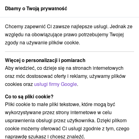
Dbamy o Twoją prywatność
członek grupy
Sorger
Chcemy zapewnić Ci zawsze najlepsze usługi. Jednak ze
owacji
Východné Slovensko
Prešovský kraj
Štôla
Monty Ranch
względu na obowiązujące prawo potrzebujemy Twojej
zgody na używanie plików cookie.
Monty Ranch
Więcej o personalizacji i pomiarach
Wyświetl stronę internetową
Przejdź do
Aby wiedzieć, co dzieje się na stronach internetowych
oraz móc dostosować oferty i reklamy, używamy plików
+421 915 961 553
cookies oraz
usługi firmy Google
.
montyranchstola@gmail.com
Co to są pliki cookie?
Facebook
Pliki cookie to małe pliki tekstowe, które mogą być
wykorzystywane przez strony internetowe w celu
Opinii Google
usprawnienia obsługi przez użytkownika. Dzięki plikom
Štôla 84
GPS:
cookie możemy oferować Ci usługi zgodnie z tym, czego
059 37 Štôla
N +49° 5' 32.71''
naprawdę szukasz i chcesz znaleźć.
E +20° 8' 25.84''