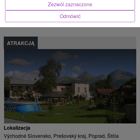
Zezwól zaznaczone
Znalazłeś błąd lub chcesz polecić nam nową atrakcję
Odmówić
Zgłoś błąd
ATRAKCJĄ
Lokalizacja
Východné Slovensko, Prešovský kraj, Poprad, Štôla