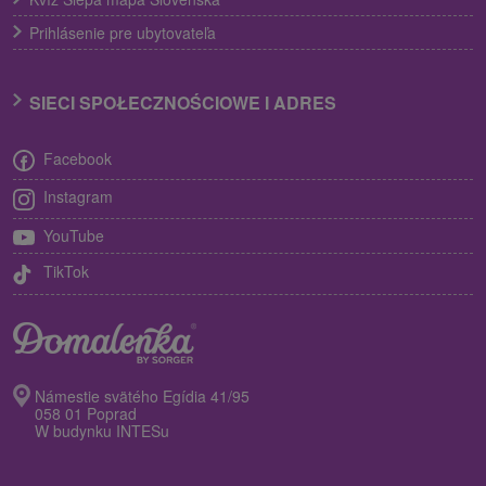
Prihlásenie pre ubytovateľa
SIECI SPOŁECZNOŚCIOWE I ADRES
Facebook
Instagram
YouTube
TikTok
Námestie svätého Egídia 41/95
058 01 Poprad
W budynku INTESu