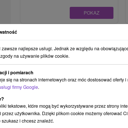
POKAZ
watność
Ak plánujete navštíviť tieto atrakcie
zawsze najlepsze usługi. Jednak ze względu na obowiązując
 zgody na używanie plików cookie.
acji i pomiarach
eje się na stronach internetowych oraz móc dostosować oferty 
usługi firmy Google
.
e?
288,03
zł
 pliki tekstowe, które mogą być wykorzystywane przez strony int
od
/noc/osoba
i przez użytkownika. Dzięki plikom cookie możemy oferować Ci
 szukasz i chcesz znaleźć.
Relaks i rodzinne samopoczucie w