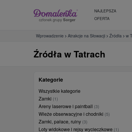
NAJLEPSZA
OFERTA
członek grupy
Sorger
Wprowadzenie
Atrakcje na Słowacji
Źródła
w T
Źródła w Tatrach
Kategorie
Wszystkie kategorie
Zamki
(1)
Areny laserowe i paintball
(3)
Wieże obserwacyjne i chodniki
(5)
Zamki, pałace, ruiny
(3)
Loty widokowe i rejsy wycieczkowe
(1)