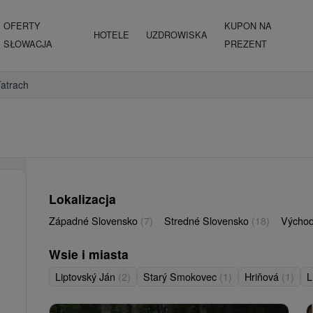
OFERTY
KUPON NA
HOTELE
UZDROWISKA
SŁOWACJA
PREZENT
atrach
Lokalizacja
Západné Slovensko
(7)
Stredné Slovensko
(18)
Východ
Wsie i miasta
Liptovský Ján
(2)
Starý Smokovec
(1)
Hriňová
(1)
L