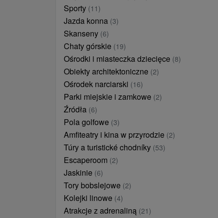
Sporty
(11)
Jazda konna
(3)
Skanseny
(6)
Chaty górskie
(19)
Ośrodki i miasteczka dziecięce
(8)
Obiekty architektoniczne
(2)
Ośrodek narciarski
(16)
Parki miejskie i zamkowe
(2)
Źródła
(6)
Pola golfowe
(3)
Amfiteatry i kina w przyrodzie
(2)
Túry a turistické chodníky
(53)
Escaperoom
(2)
Jaskinie
(6)
Tory bobslejowe
(2)
Kolejki linowe
(4)
Atrakcje z adrenaliną
(21)