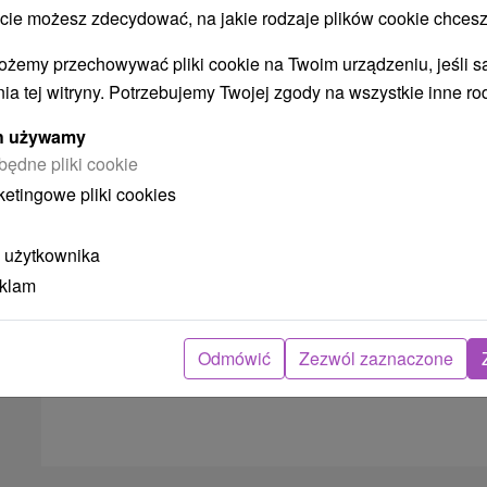
Donovalach w 4
★
hotelu z
 możesz zdecydować, na jakie rodzaje plików cookie chcesz
wyjątkowymi usługami i dostępem
do saun
ożemy przechowywać pliki cookie na Twoim urządzeniu, jeśli s
Residence Hotel
★
★
★
★
Donovaly
ia tej witryny. Potrzebujemy Twojej zgody na wszystkie inne ro
Od 1 Noce
Śniadanie I Kolacja
9,5
(2 recenzji)
ych używamy
Zrelaksuj się w sercu Donovalów - wellness,
będne pliki cookie
sport, rozrywka i wiele korzyści dla dzieci i
ketingowe pliki cookies
dorosłych w jednym pobycie.
 użytkownika
eklam
➝ Pokračovať v prehl
Odmówić
Zezwól zaznaczone