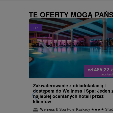
TE OFERTY MOGĄ PAŃ
TIP
485,22
z
od
/noc/oso
Zakwaterowanie z obiadokolacją i
dostępem do Wellness i Spa: Jeden 
najlepiej ocenianych hoteli przez
klientów
Wellness & Spa Hotel Kaskady
★
★
★
★
Sliač