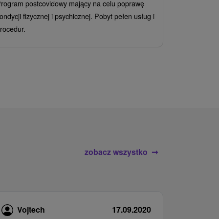
rogram postcovidowy mający na celu poprawę
Od 2 Noce
A
ondycji fizycznej i psychicznej. Pobyt pełen usług i
Ciesz się z
rocedur.
wrażeń poby
atrakcje wod
zobacz wszystko
Vojtech
17.09.2020