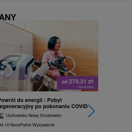
WANY
270,31
zł
od
/noc/osoba
Powrót do energii : Pobyt
Najlepiej
regeneracyjny po pokonaniu COVID
najpopul
korzystn
Uzdrowisko Nowy Smokowiec
INCLUSI
d 10 Noce
Pełne Wyżywienie
Grand 