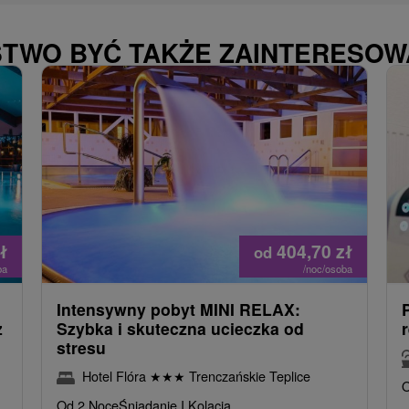
STWO BYĆ TAKŻE ZAINTERESO
ł
404,70
zł
od
ba
/noc/osoba
Intensywny pobyt MINI RELAX:
z
Szybka i skuteczna ucieczka od
stresu
Hotel Flóra
★
★
★
Trenczańskie Teplice
O
Od 2 Noce
Śniadanie I Kolacja