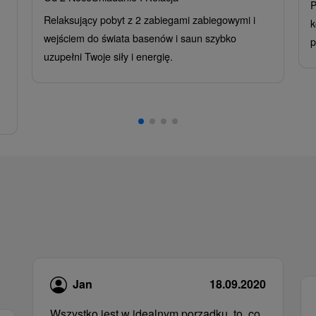
P
Relaksujący pobyt z 2 zabiegami zabiegowymi i
k
wejściem do świata basenów i saun szybko
p
uzupełni Twoje siły i energię.
Jan
18.09.2020
Wszystko jest w idealnym porządku, to, co