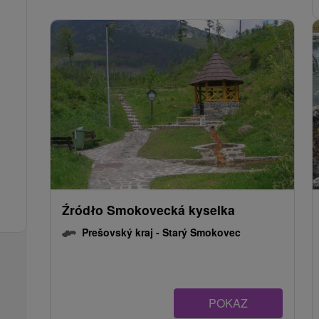
Źródło Smokovecká kyselka
Prešovský kraj -
Starý Smokovec
POKAZ