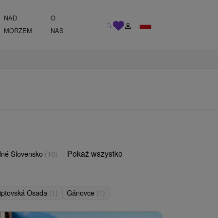
NAD
O
MORZEM
NAS
Pokaż wszystko
né Slovensko
(10)
iptovská Osada
(1)
Gánovce
(1)