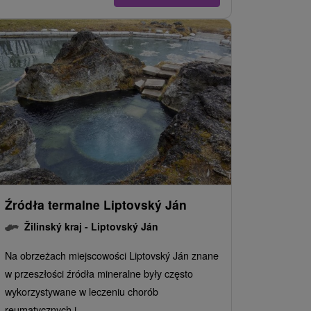
Źródła termalne Liptovský Ján
Žilinský kraj -
Liptovský Ján
Na obrzeżach miejscowości Liptovský Ján znane
w przeszłości źródła mineralne były często
wykorzystywane w leczeniu chorób
reumatycznych i...