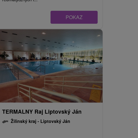
POKAZ
TERMALNY Raj Liptovský Ján
Žilinský kraj -
Liptovský Ján