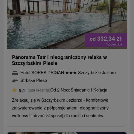
332,34
zł
od
/noc/osoba
Panorama Tatr i nieograniczony relaks w
Szczyrbskim Plesie
Hotel SOREA TRIGAN
★
★
★
Szczyrbskie Jezioro
Štrbské Pleso
Od 2 Noce
Śniadanie I Kolacja
9,1
(829 recenzji)
Zrelaksuj się w Szczyrbskim Jeziorze - komfortowe
zakwaterowanie z półpensjonatem, nieograniczony
wellness i tatrzański spokój dla rodzin i seniorów.