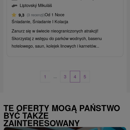
Liptovský Mikuláš
Od 1 Noce
9,3
(3 recenzji)
Śniadanie, Śniadanie I Kolacja
Zanurz się w świecie nieograniczonych atrakcji!
Skorzystaj z wstępu do parków wodnych, basenu
hotelowego, saun, kolejek linowych i karnetów...
...
1
3
4
5
TE OFERTY MOGĄ PAŃSTWO
BYĆ TAKŻE
ZAINTERESOWANY