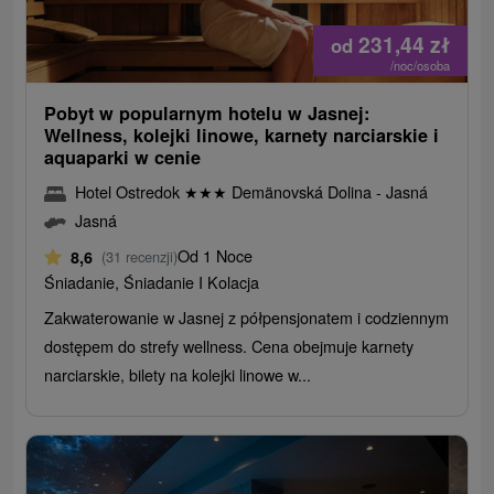
231,44
zł
od
/noc/osoba
Pobyt w popularnym hotelu w Jasnej:
Wellness, kolejki linowe, karnety narciarskie i
aquaparki w cenie
Hotel Ostredok
★
★
★
Demänovská Dolina - Jasná
Jasná
Od 1 Noce
8,6
(31 recenzji)
Śniadanie, Śniadanie I Kolacja
Zakwaterowanie w Jasnej z półpensjonatem i codziennym
dostępem do strefy wellness. Cena obejmuje karnety
narciarskie, bilety na kolejki linowe w...