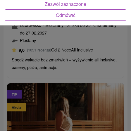
Zezwól zaznaczone
Pieszczany all inclusive: wakacje i relaks dla
Odmówić
całej rodziny z zabiegami spa
Uzdrowisko Pieszczany - zniżka do 25 % na terminy
do 27.02.2027
Piešťany
Od 2 Noce
All Inclusive
9,0
(1051 recenzji)
Spędź wakacje bez zmartwień – wyżywienie all inclusive,
baseny, plaża, animacje.
TIP
Akcia