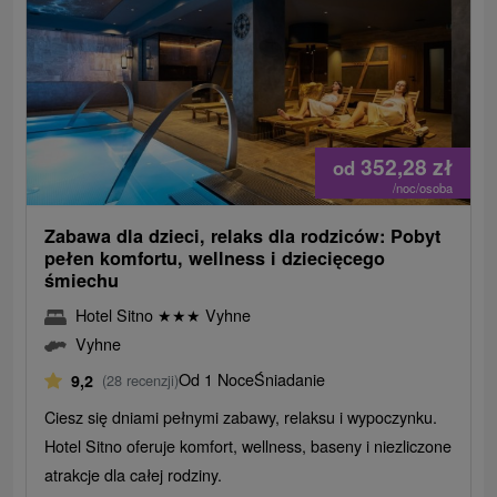
352,28
zł
od
/noc/osoba
Zabawa dla dzieci, relaks dla rodziców: Pobyt
pełen komfortu, wellness i dziecięcego
śmiechu
Hotel Sitno
★
★
★
Vyhne
Vyhne
Od 1 Noce
Śniadanie
9,2
(28 recenzji)
Ciesz się dniami pełnymi zabawy, relaksu i wypoczynku.
Hotel Sitno oferuje komfort, wellness, baseny i niezliczone
atrakcje dla całej rodziny.