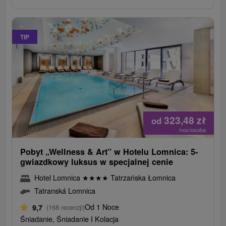
TIP
323,48
zł
od
/noc/osoba
Pobyt „Wellness & Art” w Hotelu Lomnica: 5-
gwiazdkowy luksus w specjalnej cenie
Hotel Lomnica
★
★
★
★
Tatrzańska Łomnica
Tatranská Lomnica
Od 1 Noce
9,7
(168 recenzji)
Śniadanie, Śniadanie I Kolacja