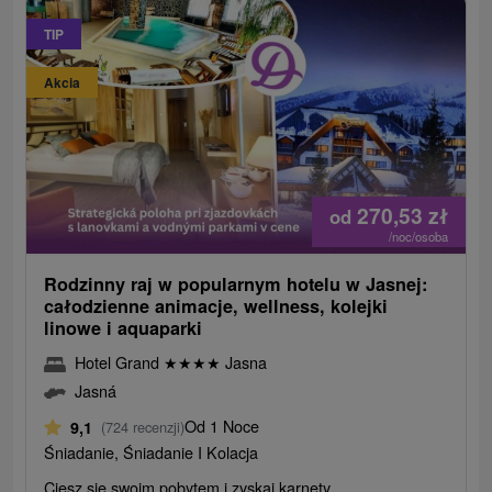
TIP
Akcia
270,53
zł
od
/noc/osoba
Rodzinny raj w popularnym hotelu w Jasnej:
całodzienne animacje, wellness, kolejki
linowe i aquaparki
Hotel Grand
★
★
★
★
Jasna
Jasná
Od 1 Noce
9,1
(724 recenzji)
Śniadanie, Śniadanie I Kolacja
Ciesz się swoim pobytem i zyskaj karnety