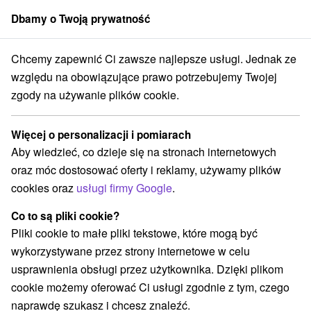
Dbamy o Twoją prywatność
członek grupy
Sorger
Chcemy zapewnić Ci zawsze najlepsze usługi. Jednak ze
Specjalne oferty na Słowacji
Halloween pozostaje
względu na obowiązujące prawo potrzebujemy Twojej
zgody na używanie plików cookie.
Halloween pozostaje
Więcej o personalizacji i pomiarach
Kategorie
Aby wiedzieć, co dzieje się na stronach internetowych
oraz móc dostosować oferty i reklamy, używamy plików
Wszystkie kategorie
Pobyty z rabatem
(148)
cookies oraz
usługi firmy Google
.
Wellness pobyty
Wyjazdy weekendowe
(217)
(192)
Romantyczne wypady
Pobyty dla seniorów
(56)
(85)
Co to są pliki cookie?
Wakacje rodzinne
(149)
Pliki cookie to małe pliki tekstowe, które mogą być
wykorzystywane przez strony internetowe w celu
usprawnienia obsługi przez użytkownika. Dzięki plikom
Wybierz lokalizację lub datę
cookie możemy oferować Ci usługi zgodnie z tym, czego
naprawdę szukasz i chcesz znaleźć.