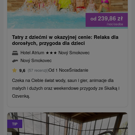
239,86
zł
od
/noc/osoba
Tatry z dziećmi w okazyjnej cenie: Relaks dla
dorosłych, przygoda dla dzieci
Hotel Atrium
★
★
★
Nový Smokovec
Nový Smokovec
Od 1 Noce
Śniadanie
9,6
(57 recenzji)
Czeka na Ciebie świat wody, saun i gier, animacje dla
małych i dużych oraz weekendowe przygody ze Skalką i
Ozvenką.
TIP