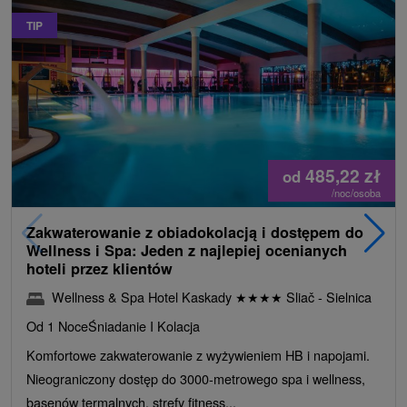
TIP
485,22
zł
od
/noc/osoba
Zakwaterowanie z obiadokolacją i dostępem do
Wellness i Spa: Jeden z najlepiej ocenianych
hoteli przez klientów
Wellness & Spa Hotel Kaskady
★
★
★
★
Sliač - Sielnica
Od 1 Noce
Śniadanie I Kolacja
Komfortowe zakwaterowanie z wyżywieniem HB i napojami.
Nieograniczony dostęp do 3000-metrowego spa i wellness,
basenów termalnych, strefy fitness...