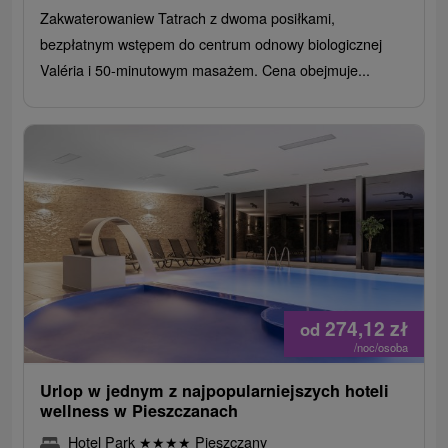
Zakwaterowaniew Tatrach z dwoma posiłkami,
bezpłatnym wstępem do centrum odnowy biologicznej
Valéria i 50-minutowym masażem. Cena obejmuje...
274,12
zł
od
/noc/osoba
Urlop w jednym z najpopularniejszych hoteli
wellness w Pieszczanach
Hotel Park
★
★
★
★
Pieszczany