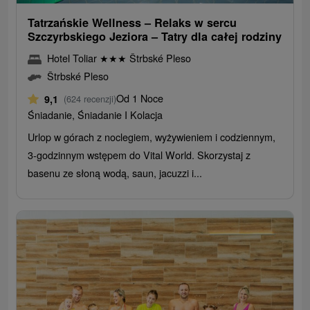
Tatrzańskie Wellness – Relaks w sercu
Szczyrbskiego Jeziora – Tatry dla całej rodziny
Hotel Toliar
★
★
★
Štrbské Pleso
Štrbské Pleso
Od 1 Noce
9,1
(624 recenzji)
Śniadanie, Śniadanie I Kolacja
Urlop w górach z noclegiem, wyżywieniem i codziennym,
3-godzinnym wstępem do Vital World. Skorzystaj z
basenu ze słoną wodą, saun, jacuzzi i...