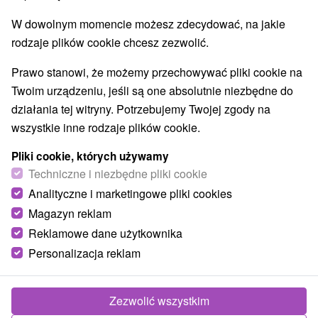
Najczęściej wyszukiwane
W dowolnym momencie możesz zdecydować, na jakie
Pokaż wszystko
w Tatrach
(32)
Prešovský kraj
(20)
rodzaje plików cookie chcesz zezwolić.
Prawo stanowi, że możemy przechowywać pliki cookie na
TOP - BESTSELLERY
NAJTAŃSZE
WSZYSTKO
Twoim urządzeniu, jeśli są one absolutnie niezbędne do
działania tej witryny. Potrzebujemy Twojej zgody na
wszystkie inne rodzaje plików cookie.
zobacz poprzedni
Pliki cookie, których używamy
Techniczne i niezbędne pliki cookie
Analityczne i marketingowe pliki cookies
Magazyn reklam
Reklamowe dane użytkownika
Personalizacja reklam
402,58
zł
od
Zezwolić wszystkim
/noc/osoba