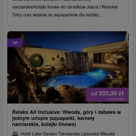
narciarskie/kolejki linowe do ośrodków Jasna i Wysokie
Tatry oraz wejścia do aquaparków dla każdej...
TIP
333,36
zł
od
/noc/osoba
Relaks All Inclusive: Wwoda, góry i zabawa w
jednym urlopie (aquaparki, karnety
narciarskie, kolejki linowe)
Hotel Lake Garden Tatralandia Liptovský Mikuláš