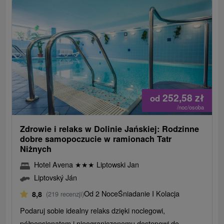
252,58
zł
od
/noc/osoba
Zdrowie i relaks w Dolinie Jańskiej: Rodzinne
dobre samopoczucie w ramionach Tatr
Niżnych
Hotel Avena
★
★
★
Liptowski Jan
Liptovský Ján
Od 2 Noce
Śniadanie I Kolacja
8,8
(219 recenzji)
Podaruj sobie idealny relaks dzięki noclegowi,
półpensjonatom i nieograniczonemu dostępowi do