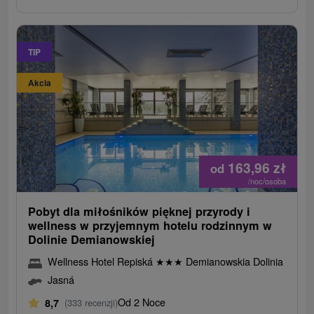
TIP
Akcia
163,96
zł
od
/noc/osoba
Pobyt dla miłośników pięknej przyrody i
wellness w przyjemnym hotelu rodzinnym w
Dolinie Demianowskiej
Wellness Hotel Repiská
★
★
★
Demianowskia Dolinia
Jasná
Od 2 Noce
8,7
(333 recenzji)