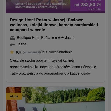
282,80
zł
od
/noc/osoba
Design Hotel Pošta w Jasnej: Stylowe
wellness, kolejki linowe, karnety narciarskie i
aquaparki w cenie
Boutique Hotel Pošta
★
★
★
★
Jasná
Jasná
Od 1 Noce
Śniadanie
9,4
(98 recenzji)
Ciesz się swoim pobytem i zyskaj karnety
narciarskie/kolejki linowe do ośrodków Jasna i Wysokie
Tatry oraz wejścia do aquaparków dla każdej osoby.
Akcia