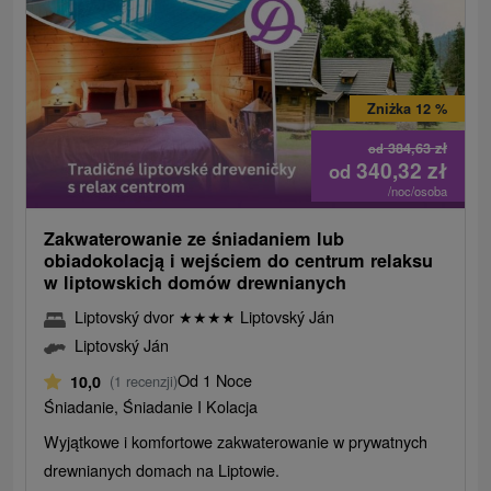
Zniżka 12 %
384,63
zł
od
340,32
zł
od
/noc/osoba
Zakwaterowanie ze śniadaniem lub
obiadokolacją i wejściem do centrum relaksu
w liptowskich domów drewnianych
Liptovský dvor
★
★
★
★
Liptovský Ján
Liptovský Ján
Od 1 Noce
10,0
(1 recenzji)
Śniadanie, Śniadanie I Kolacja
Wyjątkowe i komfortowe zakwaterowanie w prywatnych
drewnianych domach na Liptowie.