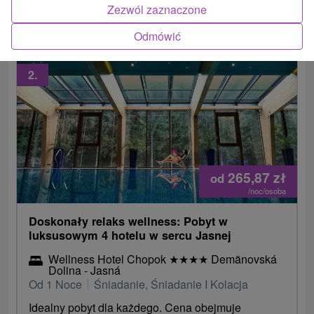
Zezwól zaznaczone
Rusnácka Baňa.
Odmówić
2.
265,87
zł
od
/noc/osoba
Doskonały relaks wellness: Pobyt w
luksusowym 4 hotelu w sercu Jasnej
Wellness Hotel Chopok
★
★
★
★
Demänovská
Dolina - Jasná
Od 1 Noce
Śniadanie, Śniadanie I Kolacja
Idealny pobyt dla każdego. Cena obejmuje