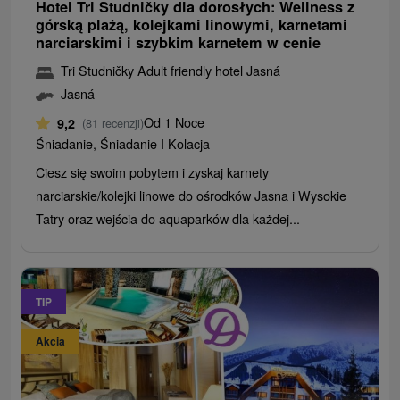
Hotel Tri Studničky dla dorosłych: Wellness z
górską plażą, kolejkami linowymi, karnetami
narciarskimi i szybkim karnetem w cenie
Tri Studničky Adult friendly hotel Jasná
Jasná
Od 1 Noce
9,2
(81 recenzji)
Śniadanie, Śniadanie I Kolacja
Ciesz się swoim pobytem i zyskaj karnety
narciarskie/kolejki linowe do ośrodków Jasna i Wysokie
Tatry oraz wejścia do aquaparków dla każdej...
TIP
Akcia