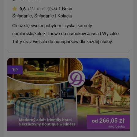
Od 1 Noce
9,6
(231 recenzji)
Śniadanie, Śniadanie I Kolacja
Ciesz się swoim pobytem i zyskaj karnety
narciarskie/kolejki linowe do ośrodków Jasna i Wysokie
Tatry oraz wejścia do aquaparków dla każdej osoby.
TIP
266,05
zł
od
/noc/osoba