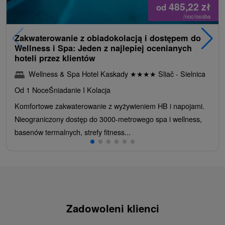
485,22
zł
od
/noc/osoba
Zakwaterowanie z obiadokolacją i dostępem do
Wellness i Spa: Jeden z najlepiej ocenianych
hoteli przez klientów
Wellness & Spa Hotel Kaskady
★
★
★
★
Sliač - Sielnica
Od 1 Noce
Śniadanie I Kolacja
Komfortowe zakwaterowanie z wyżywieniem HB i napojami.
Nieograniczony dostęp do 3000-metrowego spa i wellness,
basenów termalnych, strefy fitness...
Zadowoleni klienci