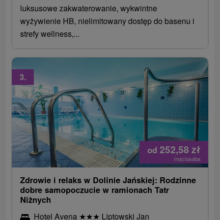
luksusowe zakwaterowanie, wykwintne
wyżywienie HB, nielimitowany dostęp do basenu i
strefy wellness,...
3.
252,58
zł
od
/noc/osoba
Zdrowie i relaks w Dolinie Jańskiej: Rodzinne
dobre samopoczucie w ramionach Tatr
Niżnych
Hotel Avena
★
★
★
Liptowski Jan