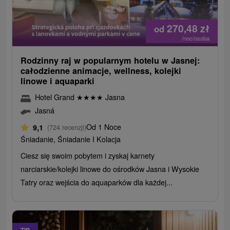
270,48
zł
od
/noc/osoba
Rodzinny raj w popularnym hotelu w Jasnej:
całodzienne animacje, wellness, kolejki
linowe i aquaparki
Hotel Grand
★
★
★
★
Jasna
Jasná
Od 1 Noce
9,1
(724 recenzji)
Śniadanie, Śniadanie I Kolacja
Ciesz się swoim pobytem i zyskaj karnety
narciarskie/kolejki linowe do ośrodków Jasna i Wysokie
Tatry oraz wejścia do aquaparków dla każdej...