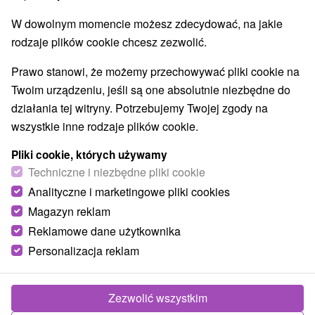
Najlepiej sprzedające
W dowolnym momencie możesz zdecydować, na jakie
rodzaje plików cookie chcesz zezwolić.
1.
Prawo stanowi, że możemy przechowywać pliki cookie na
Twoim urządzeniu, jeśli są one absolutnie niezbędne do
działania tej witryny. Potrzebujemy Twojej zgody na
wszystkie inne rodzaje plików cookie.
142,02
zł
od
Pliki cookie, których używamy
/noc/osoba
Techniczne i niezbędne pliki cookie
Analityczne i marketingowe pliki cookies
Urlop wellness w Dolinie Jańskiej oferujący
połączenie tradycji i nowoczesnej gastronomii
Magazyn reklam
Reklamowe dane użytkownika
Hotel Strachanovka
★
★
★
Liptovský Ján
Od 1 Noce
Śniadanie, Śniadanie I Kolacja
Personalizacja reklam
Zakwaterowanie na Liptowie z elastycznymi
posiłkami, drinkiem powitalnym i codziennym
Zezwolić wszystkim
wstępem do centrum odnowy biologicznej