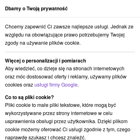
Dbamy o Twoją prywatność
członek grupy
Sorger
Chcemy zapewnić Ci zawsze najlepsze usługi. Jednak ze
Specjalne oferty na Słowacji
Halloween pozostaje
Liptów
względu na obowiązujące prawo potrzebujemy Twojej
zgody na używanie plików cookie.
Halloween pozostaje Liptów
Więcej o personalizacji i pomiarach
Kategorie
Aby wiedzieć, co dzieje się na stronach internetowych
oraz móc dostosować oferty i reklamy, używamy plików
Wszystkie kategorie
Pobyty z rabatem
(27)
cookies oraz
usługi firmy Google
.
Wellness pobyty
Wyjazdy weekendowe
(32)
(37)
Romantyczne wypady
Pobyty dla seniorów
(15)
(14)
Co to są pliki cookie?
Wakacje rodzinne
(34)
Pliki cookie to małe pliki tekstowe, które mogą być
wykorzystywane przez strony internetowe w celu
usprawnienia obsługi przez użytkownika. Dzięki plikom
Wybierz lokalizację lub datę
cookie możemy oferować Ci usługi zgodnie z tym, czego
naprawdę szukasz i chcesz znaleźć.