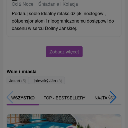
Od 2 Noce
Śniadanie I Kolacja
Podaruj sobie idealny relaks dzięki noclegowi,
półpensjonatom i nieograniczonemu dostępowi do
basenu w sercu Doliny Janskiej.
Zobacz więcej
Wsie i miasta
Jasná
(5)
Liptovský Ján
(3)
TOP - BESTSELLERY
NAJTAŃSZE
WSZYSTKO