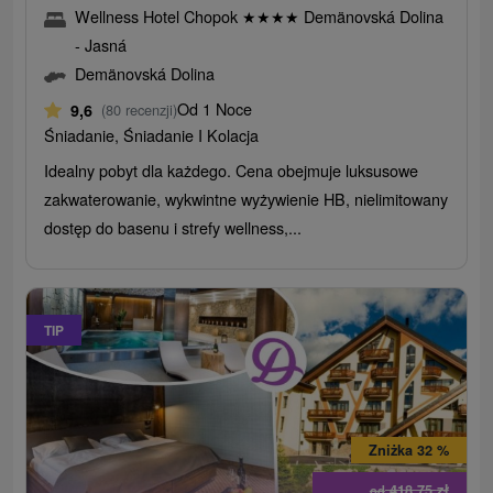
Wellness Hotel Chopok
★
★
★
★
Demänovská Dolina
- Jasná
Demänovská Dolina
Od 1 Noce
9,6
(80 recenzji)
Śniadanie, Śniadanie I Kolacja
Idealny pobyt dla każdego. Cena obejmuje luksusowe
zakwaterowanie, wykwintne wyżywienie HB, nielimitowany
dostęp do basenu i strefy wellness,...
TIP
Zniżka 32 %
418,75
zł
od