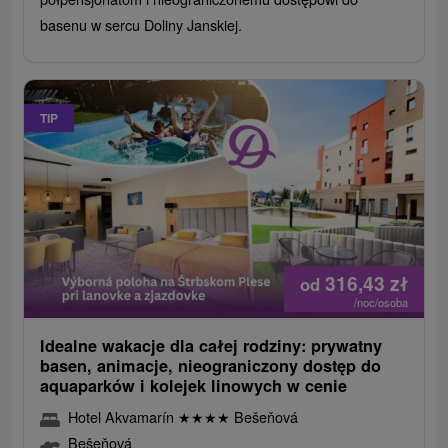
basenu w sercu Doliny Janskiej.
TIP
316,43
zł
od
/noc/osoba
Idealne wakacje dla całej rodziny: prywatny
basen, animacje, nieograniczony dostęp do
aquaparków i kolejek linowych w cenie
Hotel Akvamarín
★
★
★
★
Bešeňová
Bešeňová