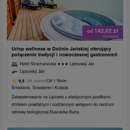
142,02
zł
od
/noc/osoba
Urlop wellness w Dolinie Jańskiej oferujący
połączenie tradycji i nowoczesnej gastronomii
Hotel Strachanovka
★
★
★
Liptovský Ján
Liptovský Ján
Od 1 Noce
9,5
(26 recenzji)
Śniadanie, Śniadanie I Kolacja
Zakwaterowanie na Liptowie z elastycznymi posiłkami,
drinkiem powitalnym i codziennym wstępem do centrum
odnowy biologicznej Rusnácka Baňa.