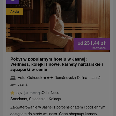
TIP
Akcia
231,44
zł
od
/noc/osoba
Pobyt w popularnym hotelu w Jasnej:
Wellness, kolejki linowe, karnety narciarskie i
aquaparki w cenie
Hotel Ostredok
★
★
★
Demänovská Dolina - Jasná
Jasná
Od 1 Noce
8,6
(31 recenzji)
Śniadanie, Śniadanie I Kolacja
Zakwaterowanie w Jasnej z półpensjonatem i codziennym
dostępem do strefy wellness. Cena obejmuje karnety