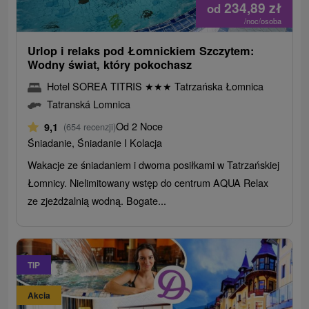
234,89
zł
od
/noc/osoba
Urlop i relaks pod Łomnickiem Szczytem:
Wodny świat, który pokochasz
Hotel SOREA TITRIS
★
★
★
Tatrzańska Łomnica
Tatranská Lomnica
Od 2 Noce
9,1
(654 recenzji)
Śniadanie, Śniadanie I Kolacja
Wakacje ze śniadaniem i dwoma posiłkami w Tatrzańskiej
Łomnicy. Nielimitowany wstęp do centrum AQUA Relax
ze zjeżdżalnią wodną. Bogate...
TIP
Akcia