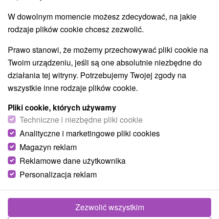
Najlepiej sprzedające
W dowolnym momencie możesz zdecydować, na jakie
rodzaje plików cookie chcesz zezwolić.
Prawo stanowi, że możemy przechowywać pliki cookie na
Twoim urządzeniu, jeśli są one absolutnie niezbędne do
TOP - BESTSELLERY
NAJTAŃSZE
WSZYSTKO
działania tej witryny. Potrzebujemy Twojej zgody na
wszystkie inne rodzaje plików cookie.
Pliki cookie, których używamy
TIP
Techniczne i niezbędne pliki cookie
Analityczne i marketingowe pliki cookies
Magazyn reklam
Reklamowe dane użytkownika
Personalizacja reklam
254,84
zł
od
/noc/osoba
Zezwolić wszystkim