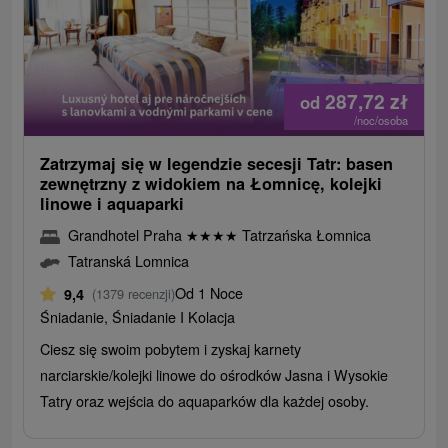
287,72
zł
od
/noc/osoba
Zatrzymaj się w legendzie secesji Tatr: basen
zewnętrzny z widokiem na Łomnicę, kolejki
linowe i aquaparki
Grandhotel Praha
★
★
★
★
Tatrzańska Łomnica
Tatranská Lomnica
Od 1 Noce
9,4
(1379 recenzji)
Śniadanie, Śniadanie I Kolacja
Ciesz się swoim pobytem i zyskaj karnety
narciarskie/kolejki linowe do ośrodków Jasna i Wysokie
Tatry oraz wejścia do aquaparków dla każdej osoby.