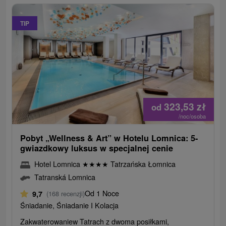
TIP
323,53
zł
od
/noc/osoba
Pobyt „Wellness & Art” w Hotelu Lomnica: 5-
gwiazdkowy luksus w specjalnej cenie
Hotel Lomnica
★
★
★
★
Tatrzańska Łomnica
Tatranská Lomnica
Od 1 Noce
9,7
(168 recenzji)
Śniadanie, Śniadanie I Kolacja
Zakwaterowaniew Tatrach z dwoma posiłkami,