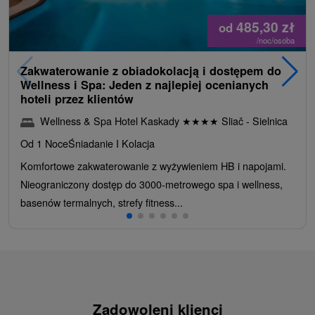
485,30
zł
od
/noc/osoba
Zakwaterowanie z obiadokolacją i dostępem do
Wellness i Spa: Jeden z najlepiej ocenianych
hoteli przez klientów
Wellness & Spa Hotel Kaskady
★
★
★
★
Sliač - Sielnica
Od 1 Noce
Śniadanie I Kolacja
Komfortowe zakwaterowanie z wyżywieniem HB i napojami.
Nieograniczony dostęp do 3000-metrowego spa i wellness,
basenów termalnych, strefy fitness...
Zadowoleni klienci