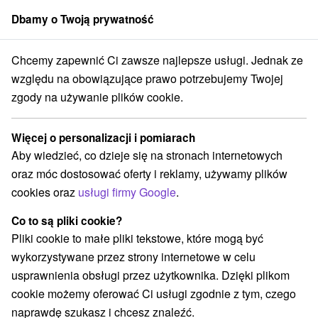
Dbamy o Twoją prywatność
członek grupy
Sorger
Chcemy zapewnić Ci zawsze najlepsze usługi. Jednak ze
ostaje
Východné Slovensko
Prešovský kraj
Tatranská Lomnica
względu na obowiązujące prawo potrzebujemy Twojej
zgody na używanie plików cookie.
Halloween pozostaje Tatranská
Lomnica
Więcej o personalizacji i pomiarach
Aby wiedzieć, co dzieje się na stronach internetowych
Kategorie
oraz móc dostosować oferty i reklamy, używamy plików
cookies oraz
usługi firmy Google
.
Wszystkie kategorie
Pobyty z rabatem
(5)
Wellness pobyty
Wyjazdy weekendowe
(5)
(4)
Co to są pliki cookie?
Romantyczne wypady
Pobyty dla seniorów
(3)
(4)
Pliki cookie to małe pliki tekstowe, które mogą być
Wakacje rodzinne
(5)
wykorzystywane przez strony internetowe w celu
usprawnienia obsługi przez użytkownika. Dzięki plikom
cookie możemy oferować Ci usługi zgodnie z tym, czego
Wybierz lokalizację lub datę
naprawdę szukasz i chcesz znaleźć.